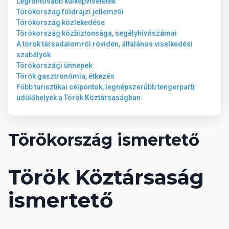
Hajszárító
Legfontosabb külképviseletek
Jakuzzi
Törökország földrajzi jellemzői
kb. 36 m²
Törökország közlekedése
Vízforraló
Törökország közbiztonsága, segélyhívószámai
Minibár
A török társadalomról röviden, általános viselkedési
Széf
szabályok
Zuhanyzó vagy fürdőkád
Törökországi ünnepek
Papucs
Török gasztronómia, étkezés
Tea és kávé készítési lehetőség
Főbb turisztikai célpontok, legnépszerűbb tengerparti
Telefon
üdülőhelyek a Török Köztársaságban
Televízió
WC
WiFi internetkapcsolat térítésmentesen
Törökország ismertető
TÁJRA NÉZŐ ECONOMY SZOBA
Légkondicionáló (egyéni)
Török Köztársaság
Hajszárító
Vízforraló
ismertető
Minibár
Széf
Zuhanyzó vagy fürdőkád
Papucs