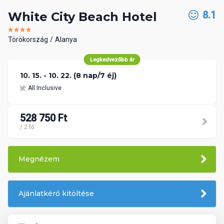
8.1
White City Beach Hotel
Törökország
Alanya
Legkedvezőbb ár
10. 15. - 10. 22. (8 nap/7 éj)
All Inclusive
528 750 Ft
/ 2 fő
Megnézem
Ajánlatkérő kitöltése