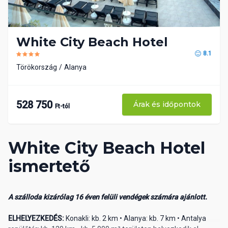
White City Beach Hotel
8.1
Törökország
Alanya
528 750
Árak és időpontok
Ft-tól
White City Beach Hotel
ismertető
A szálloda kizárólag 16 éven felüli vendégek számára ajánlott.
ELHELYEZKEDÉS:
Konakli: kb. 2 km • Alanya: kb. 7 km • Antalya