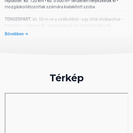
repülőtér: kb. 120 km • kb. 5.000 m² területen helyezkedik el •
mozgáskorlátozottak számára kialakított szoba
TENGERPART:
kb. 50 m-re a szállodától • egy úttal elválasztva •
homokos • napernyők, napozóágyak és strandtörölközők
ingyenesen • privát pavilonok térítés ellenében
Bővebben
ELLÁTÁS
: all inclusive plus (10:00–00:00) • svédasztalos reggeli,
ebéd és vacsora • késői reggeli • diétás menü • délutáni és
éjszakai snackek • kávé, tea és sütemények • fagylalt • helyi
alkoholos és alkoholmentes italok
térítés ellenében:
import és prémium alkoholos és alkoholmentes
Térkép
italok • palackozott italok • frissen facsart gyümölcslevek • éjféli
italok • vízipipa • szobaszerviz
A’la carte étterem (nemzetközi konyha): 1 alkalommal
tartózkodás alatt, előzetes foglalással
SZOLGÁLTATÁSOK:
medence napozóágyakkal és napernyőkkel •
beltéri medence • jacuzzi • vízicsúszdák • főétterem • bárok
(lobby, medence, tengerpart) • animációs programok • esti
showműsorok • élőzene • fitneszterem • mozi • aerobik • jóga •
pilates • vízi torna • vízilabda • asztalitenisz • darts • boccia •