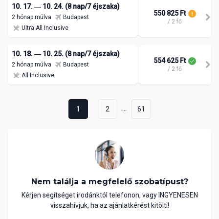
10. 17. ― 10. 24. (8 nap/7 éjszaka)
550 825 Ft
2 hónap múlva
Budapest
/ 2 fő
Ultra All Inclusive
10. 18. ― 10. 25. (8 nap/7 éjszaka)
554 625 Ft
2 hónap múlva
Budapest
/ 2 fő
All Inclusive
...
1
2
61
Nem találja a megfelelő szobatípust?
Kérjen segítséget irodánktól telefonon, vagy INGYENESEN
visszahívjuk, ha az ajánlatkérést kitölti!