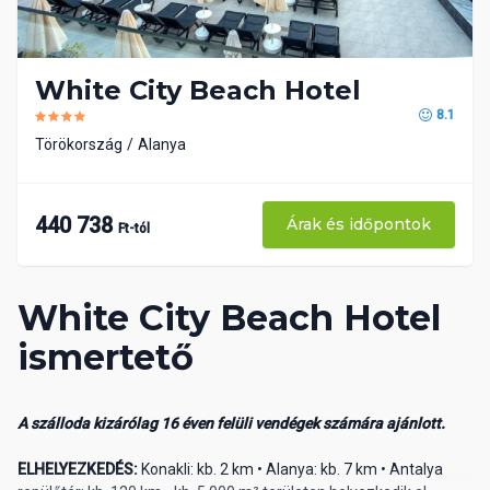
White City Beach Hotel
8.1
Törökország
Alanya
440 738
Árak és időpontok
Ft-tól
White City Beach Hotel
ismertető
A szálloda kizárólag 16 éven felüli vendégek számára ajánlott.
ELHELYEZKEDÉS:
Konakli: kb. 2 km • Alanya: kb. 7 km • Antalya