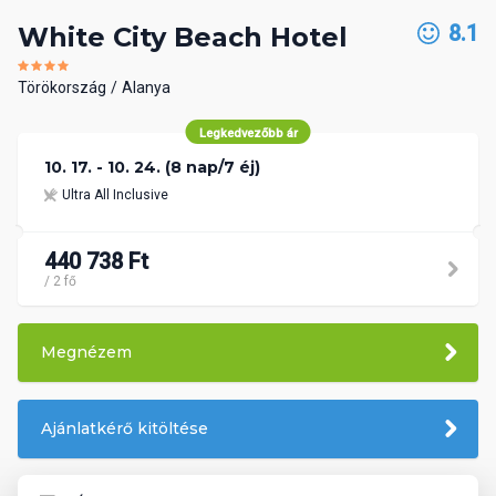
8.1
White City Beach Hotel
Törökország
Alanya
Legkedvezőbb ár
10. 17. - 10. 24. (8 nap/7 éj)
Ultra All Inclusive
440 738 Ft
/ 2 fő
Megnézem
Ajánlatkérő kitöltése