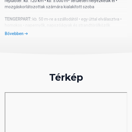
repülőtér: kb. 120 km • kb. 5.000 m² területen helyezkedik el •
mozgáskorlátozottak számára kialakított szoba
TENGERPART:
kb. 50 m-re a szállodától • egy úttal elválasztva •
homokos • napernyők, napozóágyak és strandtörölközők
ingyenesen • privát pavilonok térítés ellenében
Bővebben
ELLÁTÁS
: all inclusive plus (10:00–00:00) • svédasztalos reggeli,
ebéd és vacsora • késői reggeli • diétás menü • délutáni és
éjszakai snackek • kávé, tea és sütemények • fagylalt • helyi
alkoholos és alkoholmentes italok
térítés ellenében:
import és prémium alkoholos és alkoholmentes
Térkép
italok • palackozott italok • frissen facsart gyümölcslevek • éjféli
italok • vízipipa • szobaszerviz
A’la carte étterem (nemzetközi konyha): 1 alkalommal
tartózkodás alatt, előzetes foglalással
SZOLGÁLTATÁSOK:
medence napozóágyakkal és napernyőkkel •
beltéri medence • jacuzzi • vízicsúszdák • főétterem • bárok
(lobby, medence, tengerpart) • animációs programok • esti
showműsorok • élőzene • fitneszterem • mozi • aerobik • jóga •
pilates • vízi torna • vízilabda • asztalitenisz • darts • boccia •