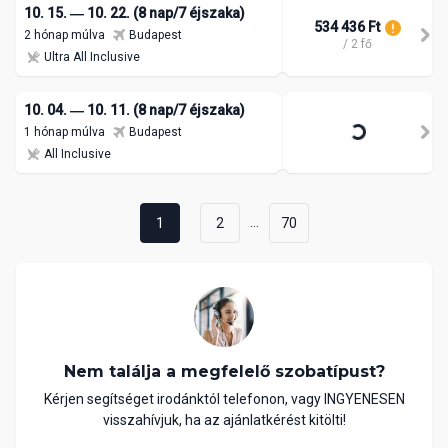
10. 15. ― 10. 22. (8 nap/7 éjszaka)
534 436 Ft
2 hónap múlva
Budapest
/ 2 fő
Ultra All Inclusive
10. 04. ― 10. 11. (8 nap/7 éjszaka)
535 500 Ft
1 hónap múlva
Budapest
/ 2 fő
All Inclusive
...
1
2
70
Nem találja a megfelelő szobatípust?
Kérjen segítséget irodánktól telefonon, vagy INGYENESEN
visszahívjuk, ha az ajánlatkérést kitölti!