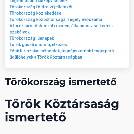
Hajszárító
Legfontosabb külképviseletek
Jakuzzi
Törökország földrajzi jellemzői
kb. 36 m²
Törökország közlekedése
Vízforraló
Törökország közbiztonsága, segélyhívószámai
Minibár
A török társadalomról röviden, általános viselkedési
Széf
szabályok
Zuhanyzó vagy fürdőkád
Törökországi ünnepek
Papucs
Török gasztronómia, étkezés
Tea és kávé készítési lehetőség
Főbb turisztikai célpontok, legnépszerűbb tengerparti
Telefon
üdülőhelyek a Török Köztársaságban
Televízió
WC
WiFi internetkapcsolat térítésmentesen
Törökország ismertető
TÁJRA NÉZŐ ECONOMY SZOBA
Légkondicionáló (egyéni)
Török Köztársaság
Hajszárító
Vízforraló
ismertető
Minibár
Széf
Zuhanyzó vagy fürdőkád
Papucs