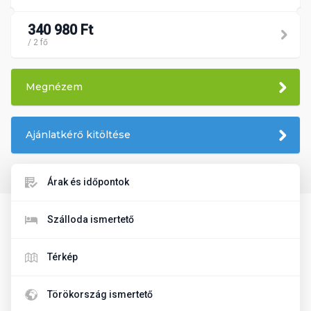
340 980 Ft
/ 2 fő
Megnézem
Ajánlatkérő kitöltése
Árak és időpontok
Szálloda ismertető
Térkép
Törökország ismertető