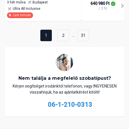
3 hét múlva
Budapest
640 980 Ft
/ 2 fő
Ultra All Inclusive
Last minute
...
1
2
31
Nem találja a megfelelő szobatípust?
Kérjen segítséget irodánktól telefonon, vagy INGYENESEN
visszahívjuk, ha az ajánlatkérést kitölti!
06-1-210-0313