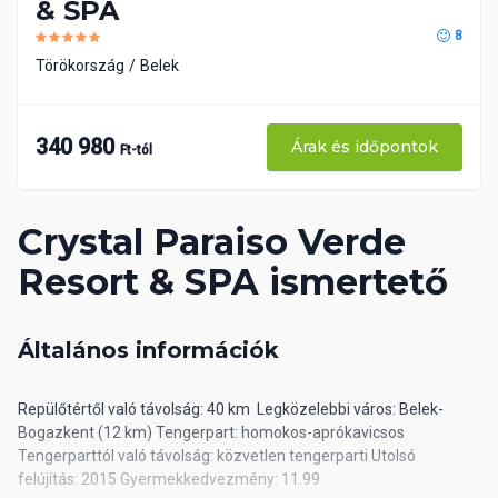
& SPA
8
Törökország
Belek
340 980
Árak és időpontok
Ft-tól
Crystal Paraiso Verde
Resort & SPA ismertető
Általános információk
Repülőtértől való távolság: 40 km Legközelebbi város: Belek-
Bogazkent (12 km) Tengerpart: homokos-aprókavicsos
Tengerparttól való távolság: közvetlen tengerparti Utolsó
felújítás: 2015 Gyermekkedvezmény: 11.99