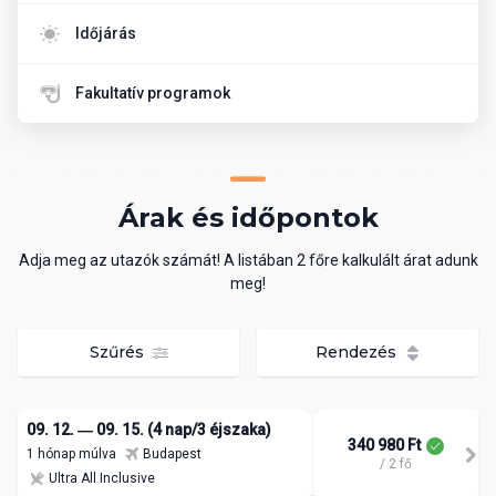
Időjárás
Fakultatív programok
Árak és időpontok
Adja meg az utazók számát! A listában 2 főre kalkulált árat adunk
meg!
Szűrés
Rendezés
09. 12. ― 09. 15. (4 nap/3 éjszaka)
340 980 Ft
1 hónap múlva
Budapest
/ 2 fő
Ultra All Inclusive