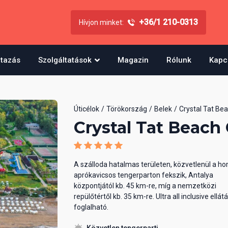
+36/1 210-0313
Hívjon minket:
utazás
Szolgáltatások
Magazin
Rólunk
Kapc
Úticélok
Törökország
Belek
Crystal Tat Bea
Crystal Tat Beach 
A szálloda hatalmas területen, közvetlenül a h
aprókavicsos tengerparton fekszik, Antalya
központjától kb. 45 km-re, míg a nemzetközi
repülőtértől kb. 35 km-re. Ultra all inclusive ellát
foglalható.