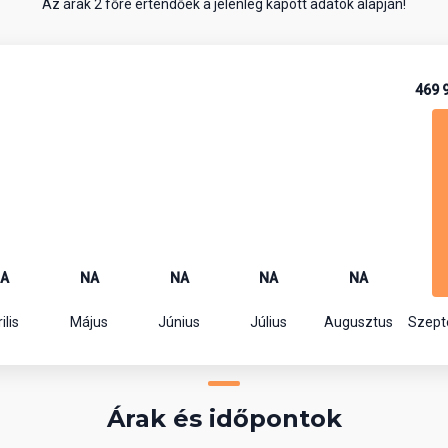
Az árak 2 főre értendőek a jelenleg kapott adatok alapján!
469 
A
NA
NA
NA
NA
ilis
Május
Június
Július
Augusztus
Szep
Árak és időpontok