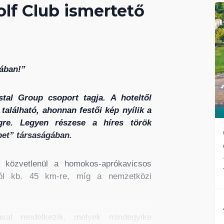
olf Club ismertető
gában!”
tal Group csoport tagja. A hoteltől
található, ahonnan festői kép nyílik a
égre. Legyen részese a híres török
bet” társaságában.
, közvetlenül a homokos-aprókavicsos
ától kb. 45 km-re, míg a nemzetközi
l rendelkezik, melyek mindegyike