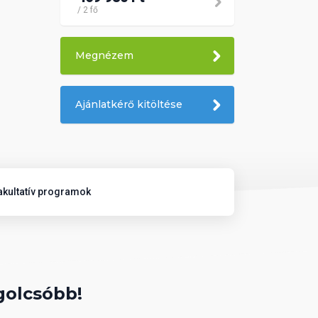
/ 2 fő
Megnézem
Ajánlatkérő kitöltése
akultatív programok
golcsóbb!