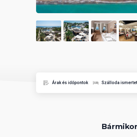
Árak és időpontok
Szálloda ismerte
Bármikor