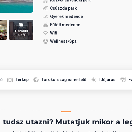
Közvetlen tengerparti
Csúszda park
Gyerek medence
Fűtött medence
TOVÁBBI
Wifi
16 KÉP
Wellness/Spa
tő
Térkép
Törökország ismertető
Időjárás
F
 tudsz utazni? Mutatjuk mikor a le