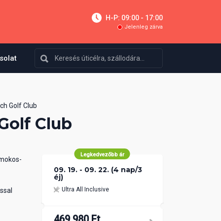
H-P: 09:00 - 17:00
Jelenleg zárva
solat
ch Golf Club
Golf Club
Legkedvezőbb ár
omokos-
09. 19. - 09. 22. (4 nap/3
éj)
Ultra All Inclusive
ással
469 980 Ft