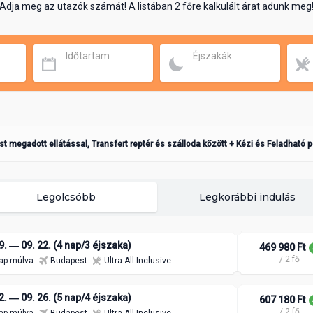
Adja meg az utazók számát! A listában 2 főre kalkulált árat adunk meg
Időtartam
Éjszakák
ást megadott ellátással, Transfert reptér és szálloda között + Kézi és Feladható 
Legolcsóbb
Legkorábbi indulás
9. ― 09. 22. (4 nap/3 éjszaka)
469 980 Ft
/ 2 fő
ap múlva
Budapest
Ultra All Inclusive
2. ― 09. 26. (5 nap/4 éjszaka)
607 180 Ft
/ 2 fő