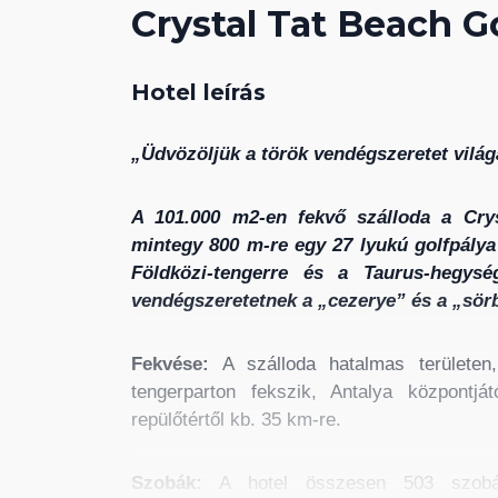
Crystal Tat Beach G
Hotel leírás
„Üdvözöljük a török vendégszeretet vilá
A 101.000 m2-en fekvő szálloda a Crys
mintegy 800 m-re egy 27 lyukú golfpálya 
Földközi-tengerre és a Taurus-hegys
vendégszeretetnek a „cezerye” és a „sör
Fekvése:
A szálloda hatalmas területen
tengerparton fekszik, Antalya központj
repülőtértől kb. 35 km-re.
Szobák:
A hotel összesen 503 szobáva