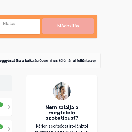
!
Ellátás
Módosítás
poggyászt (ha a kalkulációban nincs külön árral feltüntetve)
Nem találja a
megfelelő
szobatípust?
Kérjen segítséget irodánktól