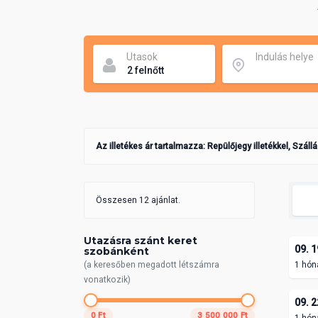
Utasok
Indulás helye
Az illetékes ár tartalmazza: Repülőjegy illetékkel, Száll
Összesen 12 ajánlat.
Utazásra szánt keret
09. 1
szobánként
(a keresőben megadott létszámra
1 hón
vonatkozik)
09. 2
0 Ft
3 500 000 Ft