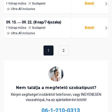
Betelt
1 hónap múlva
Budapest
Ultra All Inclusive
09. 15. ― 09. 22. (8 nap/7 éjszaka)
Betelt
1 hónap múlva
Budapest
Ultra All Inclusive
1
2
Nem találja a megfelelő szobatípust?
Kérjen segítséget irodánktól telefonon, vagy INGYENESEN
visszahívjuk, ha az ajánlatkérést kitölti!
06-1-210-0313