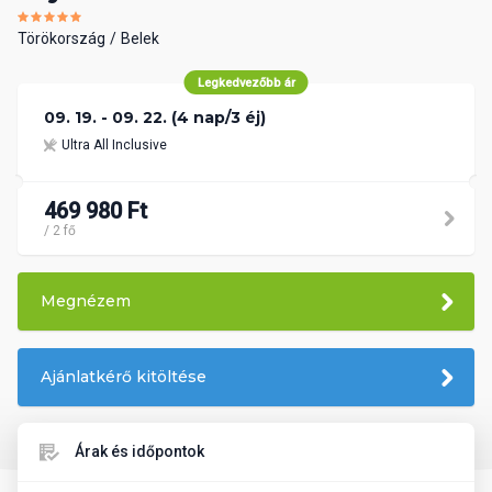
Törökország
Belek
Legkedvezőbb ár
09. 19. - 09. 22. (4 nap/3 éj)
Ultra All Inclusive
469 980 Ft
/ 2 fő
Megnézem
Ajánlatkérő kitöltése
Árak és időpontok