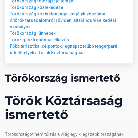
Törökország földrajzi jellemzői
Törökország közlekedése
Törökország közbiztonsága, segélyhívószámai
A török társadalomról röviden, általános viselkedési
szabályok
Törökországi ünnepek
Török gasztronómia, étkezés
Főbb turisztikai célpontok, legnépszerűbb tengerparti
üdülőhelyek a Török Köztársaságban
Törökország ismertető
Török Köztársaság
ismertető
Törökországot nem túlzás a világ egyik legszebb országának