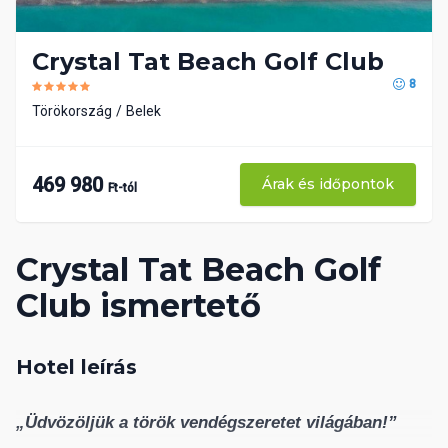
Crystal Tat Beach Golf Club
8
Törökország
Belek
469 980
Árak és időpontok
Ft-tól
Crystal Tat Beach Golf
Club ismertető
Hotel leírás
„Üdvözöljük a török vendégszeretet világában!”