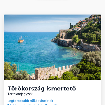
Ellátás:
Ultra all inclusive.
A weboldalon szereplő szobaképek illusztrációk, csak
mintaként szolgálnak!
Törökország ismertető
Tartalomjegyzék
Legfontosabb külképviseletek