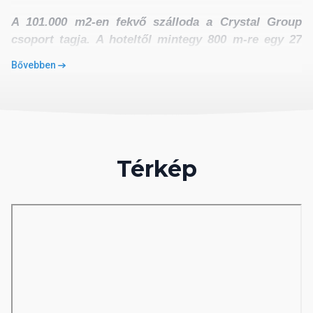
A 101.000 m2-en fekvő szálloda a Crystal Group
csoport tagja. A hoteltől mintegy 800 m-re egy 27
lyukú golfpálya található, ahonnan festői kép nyílik
Bővebben
a Földközi-tengerre és a Taurus-hegységre. Legyen
részese a híres török vendégszeretetnek a
„cezerye” és a „sörbet” társaságában.
Fekvése:
A szálloda hatalmas területen, közvetlenül a
Térkép
homokos-aprókavicsos tengerparton fekszik, Antalya
központjától kb. 45 km-re, míg a nemzetközi
repülőtértől kb. 35 km-re.
Szobák:
A hotel összesen 503 szobával rendelkezik,
melyek mindegyike légkondicionált, televízióval,
telefonnal, WiFi csatlakozási lehetőséggel, minibárral,
széffel, a fürdőszoba hajszárítóval felszerelt.
Mozgáskorlátozottak számára kialakított szoba