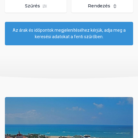
Szűrés
Rendezés
Az árak és időpontok megjelenítéséhez kérjük, adja meg a
keresési adatokat a fenti szűrőben.