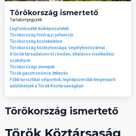
06 Sport és szórakozás ingyenesen
Törökország ismertető
animációs programok
fitneszterem
Tartalomjegyzék
teniszpálya
Legfontosabb külképviseletek
kosárlabda
Törökország földrajzi jellemzői
strandröplabda
Törökország közlekedése
asztalitenisz
Törökország közbiztonsága, segélyhívószámai
minigolf
A török társadalomról röviden, általános viselkedési
szabályok
Törökországi ünnepek
07 Sport és szórakozás térítés ellenében
Török gasztronómia, étkezés
spa-központ
Főbb turisztikai célpontok, legnépszerűbb tengerparti
szauna
üdülőhelyek a Török Köztársaságban
hammam
kezelések
masszázs
biliárd
Törökország ismertető
bowling
Török Köztársaság
08 Ellátás
Ultra All Inclusive: minden étkezés büférendszerben,