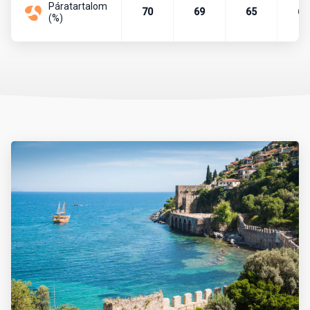
Páratartalom
Pénznem, pénzváltás
70
69
65
67
(%)
Az ország pénzneme a török líra. A líra bankjegyei a következő
címletekben vannak forgalomban: 5, 10, 20, 50, 100, 200. A líra
váltópénze a kurus, melyből 100 egység tesz ki egy lírát. A
készpénzforgalom a következő érméket használja. Kurus esetén
1, 5, 10, 25, 50 értékű, míg líra esetében 1 egységnyi érme van
forgalomban.
Célszerű eurót vagy dollárt még Magyarországról magunkkal
vinni és azt a helyszínen átváltani, de csak hivatalos beváltó
helyeken, azaz hivatalos devizaváltóknál, illetve bankokban.
Nagyvárosokban és a tengerpartokon, népszerű üdülőhelyeken,
turistaközpontokban szinte mindenhol elfogadnak eurót is.
Készpénzt a devizaváltóknál célszerű váltani, mivel ott
kedvezőbb az árfolyam, mint a bankoknál. A bankok délelőtt 9 és
12 óra, délután pedig 13 és 17 óra között tartanak nyitva. A
bevásárlóközpontokban hosszabb nyitvatartással lehet számolni.
Rendszerint minden banknál van bankautomata, amelyből bank-
vagy hitelkártyával bármikor tudunk pénzt felvenni.