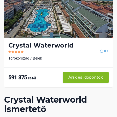
Crystal Waterworld
8.1
Törökország
Belek
591 375
Árak és időpontok
Ft-tól
Crystal Waterworld
ismertető