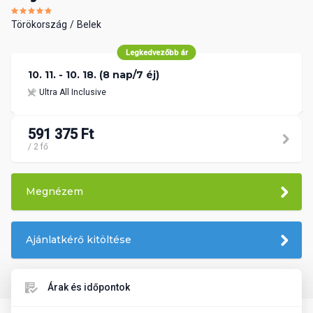
Törökország
Belek
Legkedvezőbb ár
10. 11. - 10. 18. (8 nap/7 éj)
Ultra All Inclusive
591 375 Ft
/ 2 fő
Megnézem
Ajánlatkérő kitöltése
Árak és időpontok