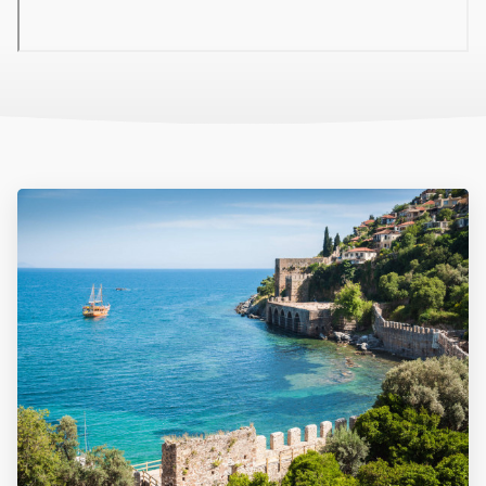
teraszos bár
detox-bár
cukrászda
kávézó
aqua snack-bár
diszkó
konferenciaterem
több medence (napágyak és napernyők ingyenesen)
csúszdák
pool-bár
srtandbár
strand-/snack-bár
gyermekmedence
miniklub
05 Tengerpart
homokos tengerpart
napágyak, napernyők és törölközők ingyenesen
strand/snack-bár
strandbár