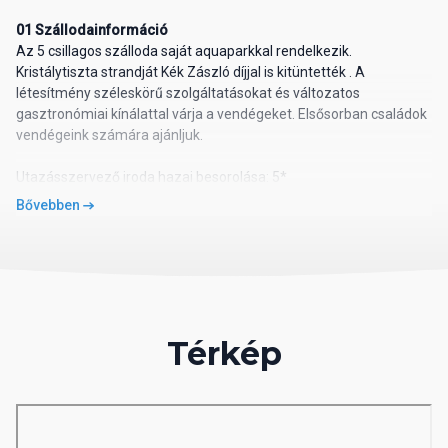
01 Szállodainformáció
Az 5 csillagos szálloda saját aquaparkkal rendelkezik.
Kristálytiszta strandját Kék Zászló díjjal is kitüntették . A
létesítmény széleskörű szolgáltatásokat és változatos
gasztronómiai kínálattal várja a vendégeket. Elsősorban családok
vendégeink számára ajánljuk.
Utazásszervező iroda hazai besorolása: 5*
02 Szálloda távolsága
Bővebben
távolság a tengerparttól: közvetlen
távolság a repülőtértől: kb. 43 km
távolság a központtól: kb. 12 km
távolság a vásárlási lehetőségektől: kb. 100 m
03 Szobák felszereltsége
Térkép
Szobák
légkondicionáló
telefon, SAT-TV
Wi-Fi ingyenesen