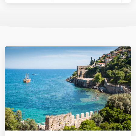
Az ország pénzneme a török líra. A líra bankjegyei a következő
címletekben vannak forgalomban: 5, 10, 20, 50, 100, 200. A líra
váltópénze a kurus, melyből 100 egység tesz ki egy lírát. A
készpénzforgalom a következő érméket használja. Kurus esetén
1, 5, 10, 25, 50 értékű, míg líra esetében 1 egységnyi érme van
forgalomban.
Célszerű eurót vagy dollárt még Magyarországról magunkkal
vinni és azt a helyszínen átváltani, de csak hivatalos beváltó
helyeken, azaz hivatalos devizaváltóknál, illetve bankokban.
Nagyvárosokban és a tengerpartokon, népszerű üdülőhelyeken,
turistaközpontokban szinte mindenhol elfogadnak eurót is.
Készpénzt a devizaváltóknál célszerű váltani, mivel ott
kedvezőbb az árfolyam, mint a bankoknál. A bankok délelőtt 9 és
12 óra, délután pedig 13 és 17 óra között tartanak nyitva. A
bevásárlóközpontokban hosszabb nyitvatartással lehet számolni.
Rendszerint minden banknál van bankautomata, amelyből bank-
vagy hitelkártyával bármikor tudunk pénzt felvenni.
Rengeteg helyen elfogadják a bankkártyákat is, legyen szó