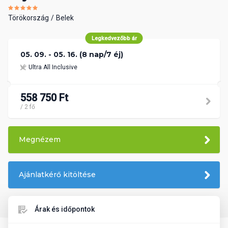
Törökország
Belek
Legkedvezőbb ár
05. 09. - 05. 16. (8 nap/7 éj)
Ultra All Inclusive
558 750 Ft
/ 2 fő
Megnézem
Ajánlatkérő kitöltése
Árak és időpontok