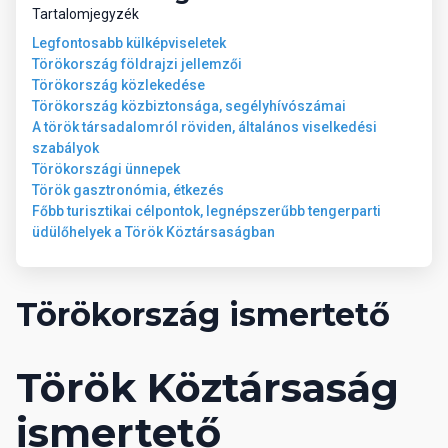
fitneszterem
Tartalomjegyzék
teniszpálya
Legfontosabb külképviseletek
kosárlabda
Törökország földrajzi jellemzői
strandröplabda
Törökország közlekedése
asztalitenisz
Törökország közbiztonsága, segélyhívószámai
minigolf
A török társadalomról röviden, általános viselkedési
szabályok
Törökországi ünnepek
07 Sport és szórakozás térítés ellenében
Török gasztronómia, étkezés
spa-központ
Főbb turisztikai célpontok, legnépszerűbb tengerparti
szauna
üdülőhelyek a Török Köztársaságban
hammam
kezelések
masszázs
biliárd
Törökország ismertető
bowling
Török Köztársaság
08 Ellátás
Ultra All Inclusive: minden étkezés büférendszerben,
napközben snack-ételek, tea, kávé, sütemény, Gözleme,
ismertető
fagylalt, éjszakai snack, helyi alkoholos és alkoholmentes