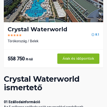
Crystal Waterworld
8.1
Törökország
Belek
558 750
Árak és időpontok
Ft-tól
Crystal Waterworld
ismertető
01 Szállodainformáció