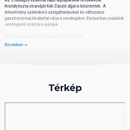
Az 5 csillagos szálloda saját aquaparkkal rendelkezik.
Kristálytiszta strandját Kék Zászló díjjal is kitüntették . A
létesítmény széleskörű szolgáltatásokat és változatos
gasztronómiai kínálattal várja a vendégeket. Elsősorban családok
vendégeink számára ajánljuk.
Utazásszervező iroda hazai besorolása: 5*
02 Szálloda távolsága
Bővebben
távolság a tengerparttól: közvetlen
távolság a repülőtértől: kb. 43 km
távolság a központtól: kb. 12 km
távolság a vásárlási lehetőségektől: kb. 100 m
03 Szobák felszereltsége
Térkép
Szobák
légkondicionáló
telefon, SAT-TV
Wi-Fi ingyenesen
minibár
széf