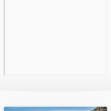
Elhelyezkedés
Boğazkentben, Belek központjától 5 kilométerre, Antalya
belvárosától 40 kilométerre, az antalyai repülőtértől 30
kilométerre található.
Tengerpart
A szálloda tengerpartja homokos. A strandtörölköző, a
napozóágyak, a napernyők és a matracok használata a
medencénél és a tengerparton is ingyenes. A tengerpart és a
szálloda között saját buszjárat szállítja a vendégeket.
Szoba felszereltsége
Erkély, légkondicionáló, párnamenü, fürdőszoba, hajszárító,
minibár, széf, LCD TV/SAT, telefon, vízforraló, tea és kávé
bekészítés, wifi internetkapcsolat. Szobatípusok: tájra/tengerre
néző standard szoba 1-3 fő részére (36 m2) – 4 darab