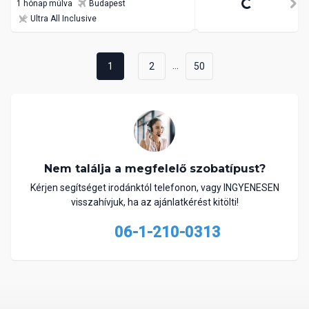
1 hónap múlva
Budapest
Ultra All Inclusive
...
1
2
50
Nem találja a megfelelő szobatípust?
Kérjen segítséget irodánktól telefonon, vagy INGYENESEN
visszahívjuk, ha az ajánlatkérést kitölti!
06-1-210-0313