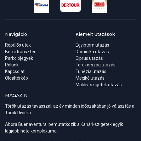
frissítő Oba patak vizében, vagy akár horgászhatunk is
megkötni.
(felszerelés biztosított), ebédünket is itt fogyasztjuk el. A
program során másfél órás szabadprogram keretében
Aki a lehető legtöbb napsütést, valamint legmelegebb tengervizet
elmerülünk a bazár forgatagában, hogy beszerezhessük a
keresi, annak a júliusi, augusztusi hónapokat kell választania, bár
legújabb eredeti török másolatainkat. A program ára tartalmazza
például Antalya forró és meglehetősen párás időjárása ebben az
az ebédünket (italfogyasztás extra) illetve egy egy órás
Navigáció
Kiemelt utazások
időszakban már eléggé embert próbáló lehet. A májusi, júniusi,
hajókirándulást. A résztvevők ellátogatnak egy ékszer- és
Repülős utak
Egyiptom utazás
illetve a szeptemberi, októberi hónapok talán a legkellemesebbek
textilüzletbe is.
Bécsi transzfer
Dominika utazás
a fürdőzés, napozás szempontjából, valamint a zsúfoltság is
Parkolójegyek
Ciprus utazás
valamelyest mérsékeltebbnek mondható.
Rólunk
Törökország utazás
Kapcsolat
Tunézia utazás
Oldaltérkép
Mexikó utazás
Maldív-szigetek utazás
MAGAZIN
Török utazás tavasszal: az év minden időszakában jó választás a
Török Riviéra
Abora Buenaventura: bemutatkozik a Kanári-szigetek egyik
legjobb hotelkomplexuma