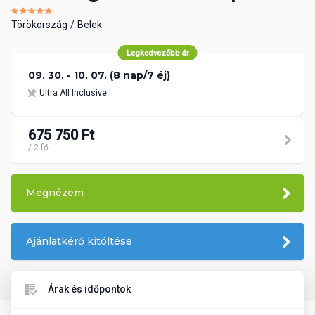
Törökország
Belek
Legkedvezőbb ár
09. 30. - 10. 07. (8 nap/7 éj)
Ultra All Inclusive
675 750 Ft
/ 2 fő
Megnézem
Ajánlatkérő kitöltése
Árak és időpontok