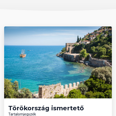
Térítés ellenében: orvosi szolgálat, üzletek, konferenciaterem,
fodrászat bővíti a szolgáltatások körét. A tengerparton és a
medencénél a napágyak, napernyők ingyenesen állnak a
vendégek rendelkezésére. A pavilonok a tengerparton és a
medencénél térítés ellenében vehetőek igénybe.
A szálláshely honlapja: www.siamelegancehotels.com
Törökország ismertető
Tartalomjegyzék