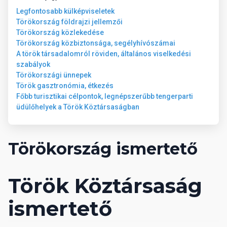
Legfontosabb külképviseletek
Törökország földrajzi jellemzői
Törökország közlekedése
Törökország közbiztonsága, segélyhívószámai
A török társadalomról röviden, általános viselkedési
szabályok
Törökországi ünnepek
Török gasztronómia, étkezés
Főbb turisztikai célpontok, legnépszerűbb tengerparti
üdülőhelyek a Török Köztársaságban
Törökország ismertető
Török Köztársaság
ismertető