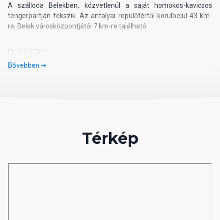
A szálloda Belekben, közvetlenül a saját homokos-kavicsos
tengerpartján fekszik. Az antalyai repülőtértől körülbelül 43 km-
re, Belek városközpontjától 7 km-re található.
ELHELYEZÉS
Bővebben
A hotel összesen 523 szobával rendelkezik. A szobák mindegyike
erkéllyel, egyénileg szabályozható légkondicionálóval,
zuhanykabinos fürdőszobával, hajszárítóval, telefonnal, LCD
televízióval, WIFI-vel, mini bárral, széffel felszerelt. A standard
land view room 27 m2 alapterületű, a family dublex room 45 m2-
es, két szintes, két szoba és egy fürdőszoba tartozik hozzá.
Térkép
ÉTEL ÉS ITAL
Ultra all inclusive ellátással foglalható. A főétkezések a Samui
étteremben kerülnek felszolgálásra: reggeli 07:00-10:00, késői
reggeli 10:00-11:00, ebéd 12:30-14:30, vacsora 19:00-21:00, késői
vacsora 23:00-24:00. Az Aroy kávézóban napközben szendvicsek,