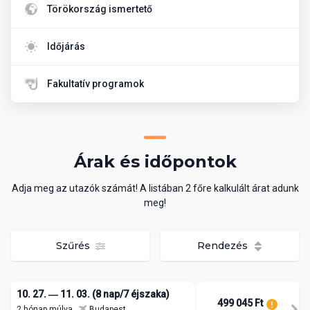
Törökország ismertető
Időjárás
Fakultatív programok
Árak és időpontok
Adja meg az utazók számát! A listában 2 főre kalkulált árat adunk
meg!
Szűrés
Rendezés
10. 27. ― 11. 03. (8 nap/7 éjszaka)
499 045 Ft
2 hónap múlva
Budapest