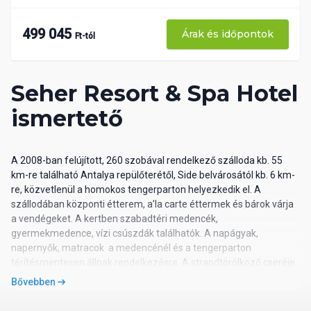
499 045
Árak és időpontok
Ft-tól
Seher Resort & Spa Hotel
ismertető
A 2008-ban felújított, 260 szobával rendelkező szálloda kb. 55
km-re található Antalya repülőterétől, Side belvárosától kb. 6 km-
re, közvetlenül a homokos tengerparton helyezkedik el. A
szállodában központi étterem, a’la carte éttermek és bárok várja
a vendégeket. A kertben szabadtéri medencék,
gyermekmedence, vízi csúszdák találhatók. A napágyak,
napernyők, matracok a medencénél és a tengerparton
térítésmentesen állnak rendelkezésre. A strandtörölköző cseréje
(kb. 0.50 Euro) térítés ellenében áll rendelkezésre. A
Bővebben
szórakozásról animációs és sport programok gondoskodnak.
Wireless internetezésre a lobbyban és a szobákban ingyenesen