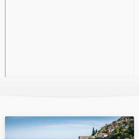
reggeli(10:00-10:30), ebéd, vacsora a központi étteremben
svédasztalos rendszerben, délután snackek, fagylalt
(meghatározott időpontokban), éjjeli snack (21:30-00:30), korai
reggeli (00:30-06:00). Főétkezéseknél bébiételeknek külön sarok
van felállítva. A bárokban és a főétkezéseknél a helyi alkoholos és
alkoholmentes italok, tea, kávé 10:00-24:00 között
térítésmentesen fogyaszthatók. Az import alkoholos és
alkoholmentes italok, frissen facsart gyümölcslevek, fogyasztás
az a’la carte éttermekben térítés ellenében állnak rendelkezésre.
Felhívjuk utasaink figyelmét, hogy a szállodák ellátottságától
függően akár a nyári szezon megkezdését követően is változhat az
egyes ellátástípusok tartalma, a feltüntetett leírások tájékoztató
jellegűek. A bárok és éttermek nyitvatartását a hotel határozza
meg, irodánk erre nincs befolyással.
GroupedTrips
1
Szobák
ECONOMY SZOBA
Légkondicionáló (egyéni)
A standard szobánál valamiben gyengébb szoba típus.