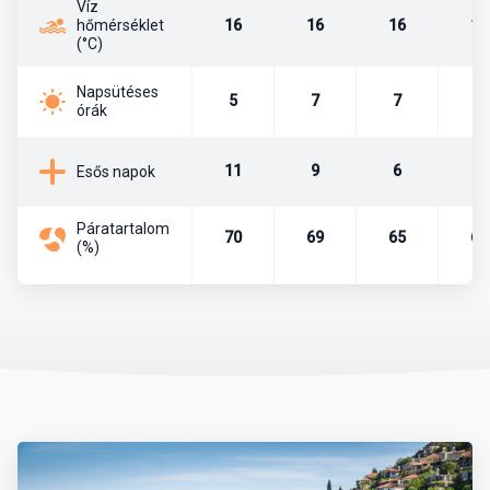
Víz
hőmérséklet
16
16
16
18
Főváros
(°C)
Törökország fővárosa 1923 óta a kb. 5,5 millió lakosú Ankara. Itt
Napsütéses
5
7
7
9
ülésezik a parlament, illetve itt találhatók a fontosabb
órák
minisztériumok, nagykövetségek. A törökök atyja, a köztársaság
alapítója, Mustafa Kemal Atatürk is az itt lévő Anitkabir
11
9
6
4
Esős napok
mauzóleumban.
Páratartalom
Pénznem, pénzváltás
70
69
65
67
(%)
Az ország pénzneme a török líra. A líra bankjegyei a következő
címletekben vannak forgalomban: 5, 10, 20, 50, 100, 200. A líra
váltópénze a kurus, melyből 100 egység tesz ki egy lírát. A
készpénzforgalom a következő érméket használja. Kurus esetén
1, 5, 10, 25, 50 értékű, míg líra esetében 1 egységnyi érme van
forgalomban.
Célszerű eurót vagy dollárt még Magyarországról magunkkal