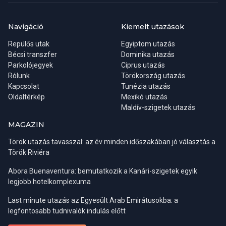
Aki a lehető legtöbb napsütést, valamint legmelegebb tengervizet
elmerülünk a bazár forgatagában, hogy beszerezhessük a
keresi, annak a júliusi, augusztusi hónapokat kell választania, bár
legújabb eredeti török másolatainkat. A program ára tartalmazza
például Antalya forró és meglehetősen párás időjárása ebben az
az ebédünket (italfogyasztás extra) illetve egy egy órás
Navigáció
Kiemelt utazások
időszakban már eléggé embert próbáló lehet. A májusi, júniusi,
hajókirándulást. A résztvevők ellátogatnak egy ékszer- és
Repülős utak
Egyiptom utazás
illetve a szeptemberi, októberi hónapok talán a legkellemesebbek
textilüzletbe is.
Bécsi transzfer
Dominika utazás
a fürdőzés, napozás szempontjából, valamint a zsúfoltság is
Parkolójegyek
Ciprus utazás
valamelyest mérsékeltebbnek mondható.
Rólunk
Törökország utazás
Kapcsolat
Tunézia utazás
Oldaltérkép
Mexikó utazás
Maldív-szigetek utazás
MAGAZIN
Török utazás tavasszal: az év minden időszakában jó választás a
Török Riviéra
Abora Buenaventura: bemutatkozik a Kanári-szigetek egyik
legjobb hotelkomplexuma
Last minute utazás az Egyesült Arab Emirátusokba: a
Régiók:
Belek, Side, Alanya
legfontosabb tudnivalók indulás előtt
Indulási napok:
kedd, szombat