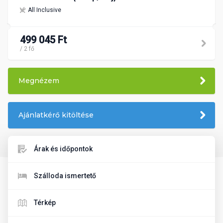
All Inclusive
499 045 Ft
/ 2 fő
Megnézem
Ajánlatkérő kitöltése
Árak és időpontok
Szálloda ismertető
Térkép