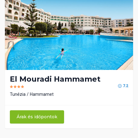
El Mouradi Hammamet
7.2
Tunézia
Hammamet
Árak és időpontok