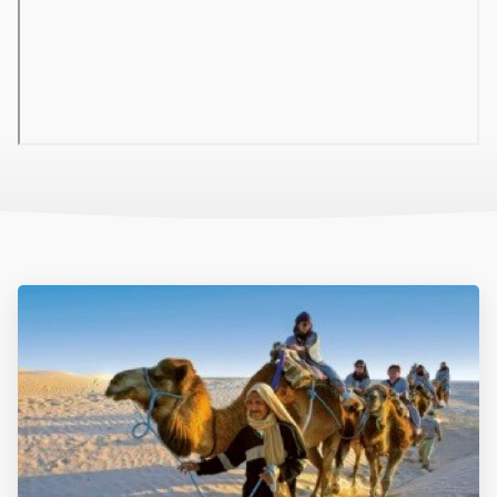
EGYÉB INFORMÁCIÓ
Mosoda, szobaszerviz, gyermekfelügyelet, orvosi ügyelet, a
recepciónál pénzváltó és bankautomata található. WIFI
elérhetőség a recepciónál ingyenesen vehető igénybe. A
medencék mellett és a tengerparton a napágyak, a napernyők és
a matracok ingyen állnak a vendégek rendelkezésére, a
strandtörülközőért letétet kell fizetni (kb. 20 TND/törülköző).