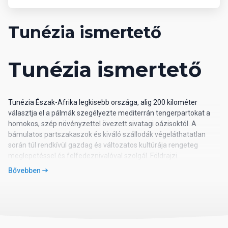
Tunézia ismertető
Tunézia ismertető
Tunézia Észak-Afrika legkisebb országa, alig 200 kilométer
választja el a pálmák szegélyezte mediterrán tengerpartokat a
homokos, szép növényzettel övezett sivatagi oázisoktól. A
bámulatos partszakaszok és kiváló szállodák végeláthatatlan
során túl rendkívül gazdag és változatos kultúrája rengeteg
meglepetéssel és felfedeznivalóval szolgál. Földrajzi
elhelyezkedése és termékeny földje miatt az elmúlt évszázadok
Bővebben
során számos nép lakta. A föníciaiak, rómaiak, bizánciak, arabok
és az ottománok templomromokat, erődöket, mozaikokat és
díszes épületeket hagytak maguk mögött, emiatt kedvelt célpont
a történelmi érdeklődésű utazók számára is. A tunéziaiak
vendégszeretete végig fog kísérni minket az egész országban,