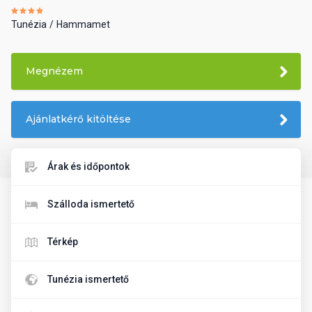
Tunézia
Hammamet
Megnézem
Ajánlatkérő kitöltése
Árak és időpontok
Szálloda ismertető
Térkép
Tunézia ismertető