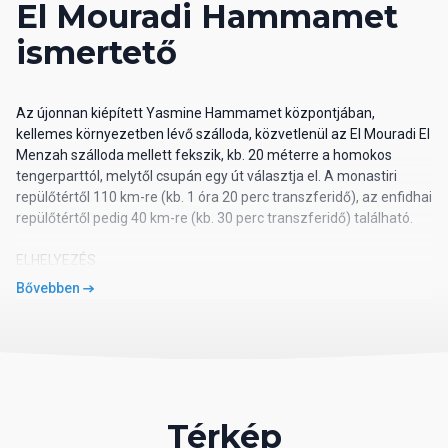
El Mouradi Hammamet
ismertető
Az újonnan kiépített Yasmine Hammamet központjában,
kellemes környezetben lévő szálloda, közvetlenül az El Mouradi El
Menzah szálloda mellett fekszik, kb. 20 méterre a homokos
tengerparttól, melytől csupán egy út választja el. A monastiri
repülőtértől 110 km-re (kb. 1 óra 20 perc transzferidő), az enfidhai
repülőtértől pedig 40 km-re (kb. 30 perc transzferidő) található.
ELHELYEZÉS
Bővebben
A 377 központilag légkondicionált szoba mindegyike telefonnal,
mini bárral (feltöltés térítés ellenében), szatellit Tv-vel,
hajszárítóval, fürdőszoba/WC-vel, szőnyeggel vagy padlólappal,
erkéllyel vagy terasszal felszerelt, többségük medencére vagy
tengerre néző (utóbbi csak térítés ellenében igényelhető). A
légkondicionáló csak fő szezonban működik a szobákban. Szoba
Térkép
típusok: standard két- és három ágyas szoba; egy légterű családi