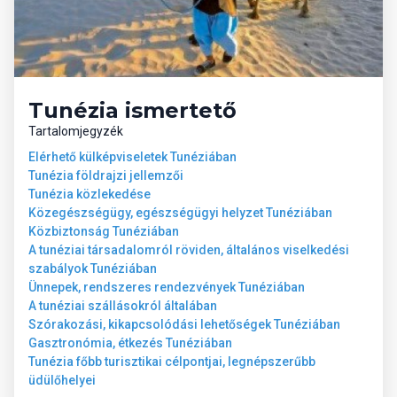
Tunézia ismertető
Tartalomjegyzék
Elérhető külképviseletek Tunéziában
Tunézia földrajzi jellemzői
Tunézia közlekedése
Közegészségügy, egészségügyi helyzet Tunéziában
Közbiztonság Tunéziában
A tunéziai társadalomról röviden, általános viselkedési
szabályok Tunéziában
Ünnepek, rendszeres rendezvények Tunéziában
A tunéziai szállásokról általában
Szórakozási, kikapcsolódási lehetőségek Tunéziában
Gasztronómia, étkezés Tunéziában
Tunézia főbb turisztikai célpontjai, legnépszerűbb
üdülőhelyei