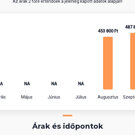
Az árak 2 főre értendőek a jelenleg kapott adatok alapján!
487 
453 800 Ft
A
NA
NA
NA
ilis
Május
Június
Július
Augusztus
Szep
Árak és időpontok