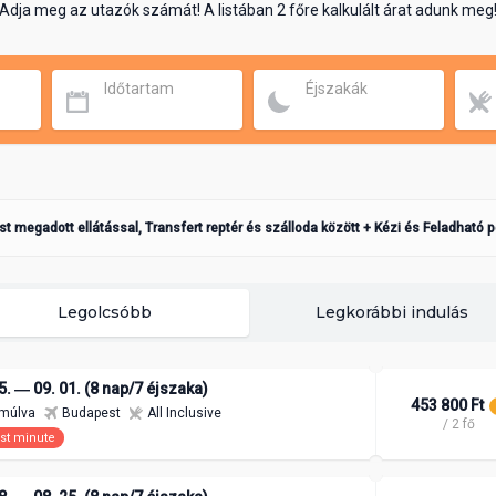
Adja meg az utazók számát! A listában 2 főre kalkulált árat adunk meg
Időtartam
Éjszakák
ást megadott ellátással, Transfert reptér és szálloda között + Kézi és Feladható 
Legolcsóbb
Legkorábbi indulás
5. ― 09. 01. (8 nap/7 éjszaka)
453 800 Ft
 múlva
Budapest
All Inclusive
/ 2 fő
st minute