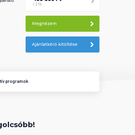
glalható.
/ 2 fő
Megnézem
Ajánlatkérő kitöltése
atív programok
golcsóbb!