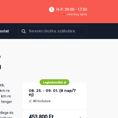
H-P: 09:00 - 17:00
Jelenleg zárva
solat
a
a
Legkedvezőbb ár
ik,
08. 25. - 09. 01. (8 nap/7
 km-re
éj)
0 km-re
All Inclusive
a tenger
ellege és
453 800 Ft