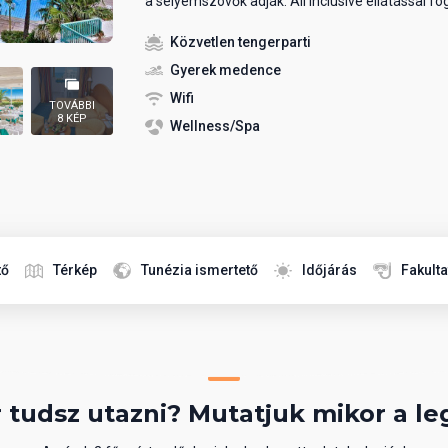
a selyemszövők adják. All inclusive ellátással fo
Közvetlen tengerparti
Gyerek medence
Wifi
TOVÁBBI
8 KÉP
Wellness/Spa
tő
Térkép
Tunézia ismertető
Időjárás
Fakult
 tudsz utazni? Mutatjuk mikor a le