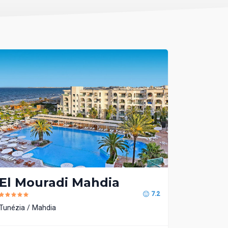
El Mouradi Mahdia
7.2
Tunézia
Mahdia