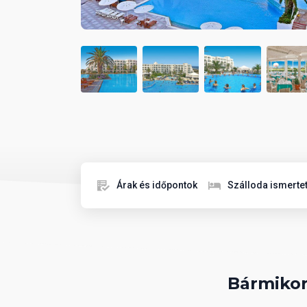
Árak és időpontok
Szálloda ismerte
Bármikor