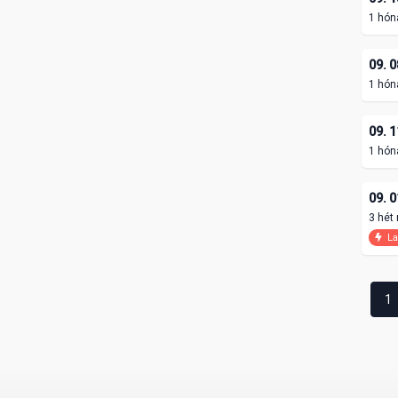
1 hón
09. 0
1 hón
09. 1
1 hón
09. 0
3 hét
La
1