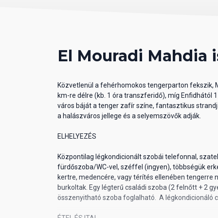
El Mouradi Mahdia 
Közvetlenül a fehérhomokos tengerparton fekszik, M
km-re délre (kb. 1 óra transzferidő), míg Enfidhától 1
város báját a tenger zafír színe, fantasztikus strandj
a halászváros jellege és a selyemszövők adják.
ELHELYEZÉS
Központilag légkondicionált szobái telefonnal, szatelli
fürdőszoba/WC-vel, széffel (ingyen), többségük erké
kertre, medencére, vagy térítés ellenében tengerre
burkoltak. Egy légterű családi szoba (2 felnőtt + 2 g
összenyitható szoba foglalható. A légkondicionáló
ÉTEL ÉS ITAL