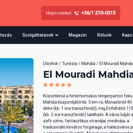
+36/1 210-0313
Hívjon minket:
utazás
Szolgáltatások
Magazin
Rólunk
Kapc
Úticélok
Tunézia
Mahdia
El Mouradi Mahdi
El Mouradi Mahdi
Közvetlenül a fehérhomokos tengerparton feksz
Mahdia központjától kb. 5 km-re, Monastirtól 40
délre (kb. 1 óra transzferidő), míg Enfidhától 11
(kb. 2 óra transzferidő) található. A város báját 
zafír színe, fantasztikus strandjai, medinája, a
tradicionális kisváros forgataga, a halászváros j