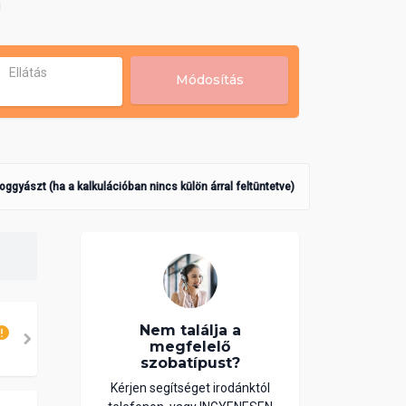
!
Ellátás
Módosítás
poggyászt (ha a kalkulációban nincs külön árral feltüntetve)
Nem találja a
megfelelő
szobatípust?
Kérjen segítséget irodánktól