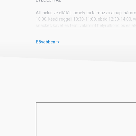
All inclusive ellátás, amely tartalmazza a napi három
10:00, késői reggeli 10:30-11:00, ebéd 12:30-14:00, 
snacket, kávét és teát, valamint helyi alkoholos és al
időpontokban. Minden ital műanyag pohárban kerül fe
étteremben vehetik igénybe utasaink a vacsorát (el
Bővebben
SPORT ÉS SZABADIDŐ
Külső felnőtt- és gyermek medence, belső medence j
mini klub, tini klub, mini diszkó, asztalitenisz, futball
strandröplabda, animáció, diszkó. A szállodában tha
szakemberek által összeállított wellness szolgáltatá
ellenében. A tengerparton számos vízi sportolási lehe
vízibicikli, jetski, kajak, banán.
EGYÉB INFORMÁCIÓ
Az 5 emeletes 364 szobával, 5 lifttel, gondozott ker
központja minden technikai eszközzel felszerelt. Or
WIFI a recepciónál ingyenesen érhető el. Az épület