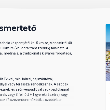
ismertető
ahdia központjától kb. 5 km-re, Monastirtól 40
10 km-re (kb. 2 óra transzferidő) található. A
ai, medinája, a tradicionális kisváros forgataga,
t Tv-vel, mini bárral, hajszárítóval,
llyel vagy terasszal rendelkeznek. A szobák
 néznek, és szőnyegpadlóval vagy padlólappal
yerek, vagy 3 felnőtt + 1 gyerek részére) vagy
 csak fő szezonban működik a szobákban.