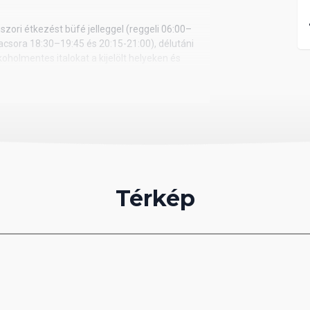
szori étkezést büfé jelleggel (reggeli 06:00–
vacsora 18:30–19:45 és 20:15-21:00), délutáni
koholmentes italokat a kijelölt helyeken és
lszolgálásra. Heti két alkalommal az a’la carte
őzetes bejelentkezés szükséges).
akuzzival (mely a nyári szezonban zárva tart),
pálya, betonos teniszpálya, íjászat, mini golf,
lasso- és balneoterápiás központ működik, ahol
sok közül választhatnak utasaink térítés
Térkép
tőség áll rendelkezésre díj ellenében: szörf,
ttel rendelkező szálloda 600 fős konferencia
vos, ajándéküzlet, mosoda áll rendelkezésre.
 akadálymentesített, így mozgássérültek számára