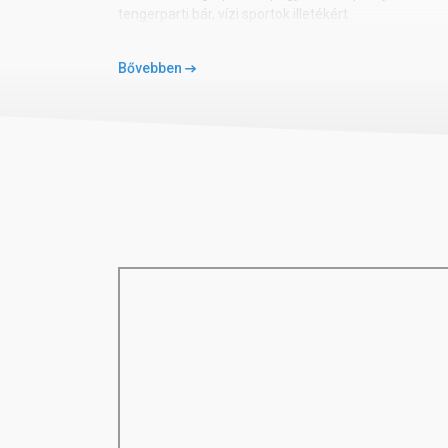
tengerparti bár, vízi sportok illetékért
Programok:
Bővebben
animációs programok, alkalmanként esti műsorok, asz
Fizetős szolgáltatások:
wellness, masszázs, biliárd, golfpálya a közelben
Ellátás:
all inclusive, mely napi háromszori főétkezést, helyi
fogyasztását tartalmazza 10:00-től 24:00 óráig, na
vacsoránál a megjelenés alkalomhoz illő öltözetben.
Az all inclusive szállodák szolgáltatásai bizonyos r