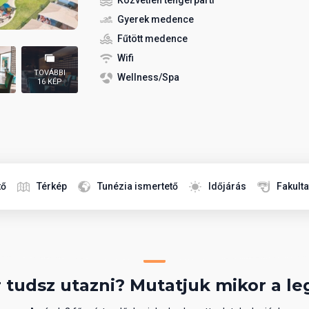
Közvetlen tengerparti
Gyerek medence
Fűtött medence
Wifi
TOVÁBBI
Wellness/Spa
16 KÉP
tő
Térkép
Tunézia ismertető
Időjárás
Fakult
 tudsz utazni? Mutatjuk mikor a le