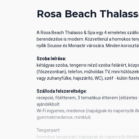
Rosa Beach Thalass
A Rosa Beach Thalasso & Spa egy 4 emeletes szállod
berendezése is modern. Közvetlenül a homokos teng
nyílik Sousse és Monastir városára. Minden korosztá
Szoba leírása:
kétágyas szoba, tengerre néző szoba felárért, közp
(főszezonban), telefon, műholdas TV, mini hűtőszekr
vagy zuhanyfülke, hajszárító, WC), széf - külön fiz
Szálloda felszereltsége:
recepció, főétterem, 3 tematikus étterem (előzetes f
ajándékbolt
Wi-Fi ingyenes, medence (napágyak és napernyők il
gyermekmedence, miniklub
Tengerpart:
homokos tengerpart, napágyak és napernyők illeték