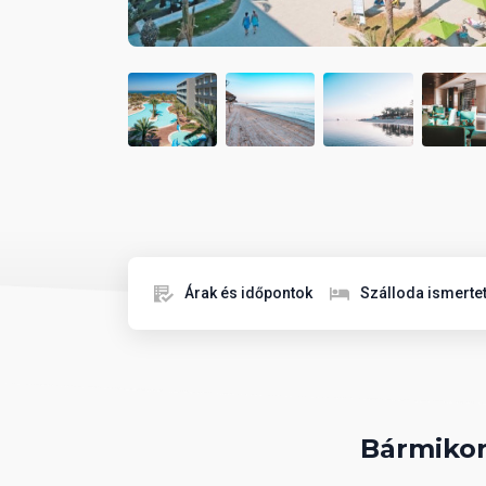
Árak és időpontok
Szálloda ismerte
Bármikor