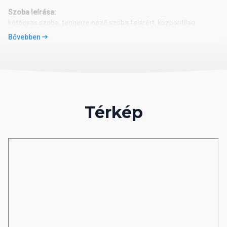
Szoba leírása:
kétágyas szoba, tengerre néző szoba felárért, központilag
szabályozható légkondicionáló (főszezonban), telefon, műholdas
Bővebben
TV, mini hűtőszekrény, Wi-Fi ingyenesen, saját fürdőszoba (kád
vagy zuhanyfülke, hajszárító, WC), széf - külön fizetendő, erkély
vagy terasz (nem minden szobánál)
Szálloda felszereltsége:
recepció, főétterem, 3 tematikus étterem (előzetes foglalással),
Térkép
több bár, mór kávézó, üzlet, ajándékbolt
Wi-Fi ingyenes, medence (napágyak és napernyők
illetékmentesen), fedett medence, gyermekmedence, miniklub
Tengerpart:
homokos tengerpart, napágyak és napernyők illetékmentesen,
strandtörölköző kaucióért, tengerparti bár, vízi sportok illetékért
Programok:
animációs programok, alkalmanként esti műsorok, asztalitenisz,
strandröplabda, fitnesz, darts