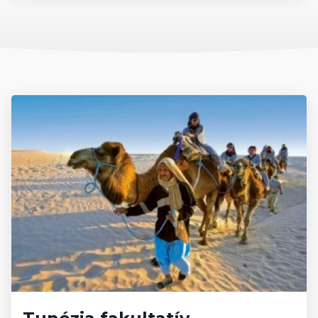
Pénznem, pénzváltás
Tunéziában
A hivatalos pénznem a tunéziai dinár, melynek váltópénze a
millim. A pénzváltás a bankokban és a pénzváltóknál lehetséges,
de a legtöbb, háromcsillagos vagy annál magasabb kategóriába
tartozó szállodában lehet pénzt váltani.
Beszélt nyelvek
Tunézia beszélt nyelve az arab, de a népesség nagy része
kétnyelvű: arab és francia. Ez igaz a közlekedési és
utcanévtáblákra is. A népszerűbb turistaközpontokban az angolt
is sokan beszélik.
Elérhető külképviseletek
Tunéziában