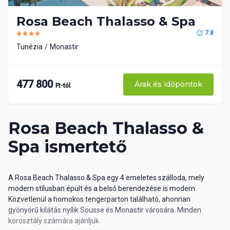
Rosa Beach Thalasso & Spa
7.8
Tunézia
Monastir
477 800
Árak és időpontok
Ft-tól
Rosa Beach Thalasso &
Spa ismertető
A Rosa Beach Thalasso & Spa egy 4 emeletes szálloda, mely
modern stílusban épült és a belső berendezése is modern.
Közvetlenül a homokos tengerparton található, ahonnan
gyönyörű kilátás nyílik Sousse és Monastir városára. Minden
korosztály számára ajánljuk.