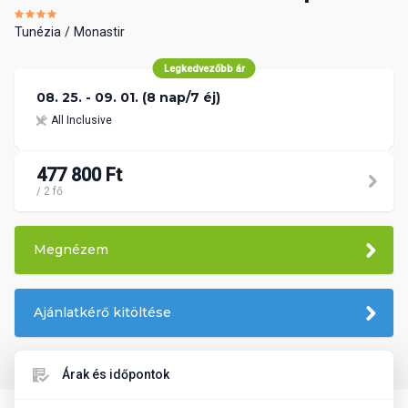
Tunézia
Monastir
Legkedvezőbb ár
08. 25. - 09. 01. (8 nap/7 éj)
All Inclusive
477 800 Ft
/ 2 fő
Megnézem
Ajánlatkérő kitöltése
Árak és időpontok