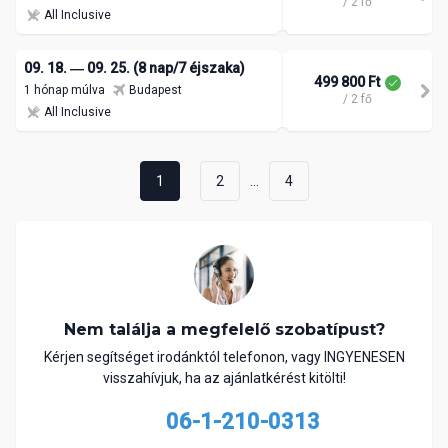
/ 2 fő
All Inclusive
09. 18. ― 09. 25. (8 nap/7 éjszaka)
499 800 Ft
1 hónap múlva
Budapest
/ 2 fő
All Inclusive
...
1
2
4
Nem találja a megfelelő szobatípust?
Kérjen segítséget irodánktól telefonon, vagy INGYENESEN
visszahívjuk, ha az ajánlatkérést kitölti!
06-1-210-0313