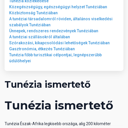
Tunézia közlekedése
Közegészségügy, egészségügyi helyzet Tunéziában
Közbiztonság Tunéziában
A tunéziai társadalomról röviden, általános viselkedési
szabályok Tunéziában
Ünnepek, rendszeres rendezvények Tunéziában
A tunéziai szállásokról általában
Szórakozási, kikapcsolódási lehetőségek Tunéziában
Gasztronómia, étkezés Tunéziában
Tunézia főbb turisztikai célpontjai, legnépszerűbb
üdülőhelyei
Tunézia ismertető
Tunézia ismertető
Tunézia Észak-Afrika legkisebb országa, alig 200 kilométer