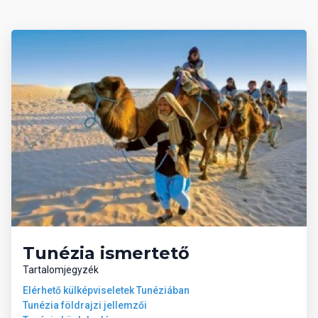
Tunézia ismertető
Tartalomjegyzék
Elérhető külképviseletek Tunéziában
Tunézia földrajzi jellemzői