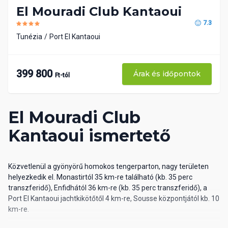
El Mouradi Club Kantaoui
7.3
Tunézia
Port El Kantaoui
399 800
Árak és időpontok
Ft-tól
El Mouradi Club
Kantaoui ismertető
Közvetlenül a gyönyörű homokos tengerparton, nagy területen
helyezkedik el. Monastirtól 35 km-re található (kb. 35 perc
transzferidő), Enfidhától 36 km-re (kb. 35 perc transzferidő), a
Port El Kantaoui jachtkikötőtől 4 km-re, Sousse központjától kb. 10
km-re.