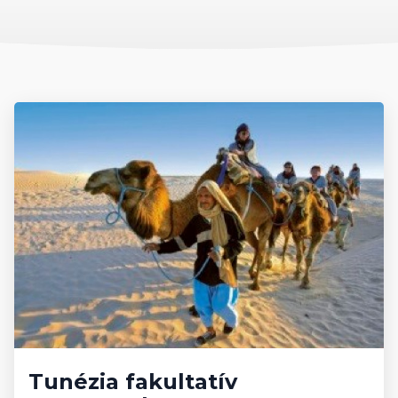
Pénznem, pénzváltás
Tunéziában
A hivatalos pénznem a tunéziai dinár, melynek váltópénze a
millim. A pénzváltás a bankokban és a pénzváltóknál lehetséges,
de a legtöbb, háromcsillagos vagy annál magasabb kategóriába
tartozó szállodában lehet pénzt váltani.
Beszélt nyelvek
Tunézia beszélt nyelve az arab, de a népesség nagy része
kétnyelvű: arab és francia. Ez igaz a közlekedési és
utcanévtáblákra is. A népszerűbb turistaközpontokban az angolt
is sokan beszélik.
Elérhető külképviseletek
Tunéziában
Tunézia fakultatív