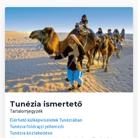
A főépületben recepció, WIFI elérhetőség a lobbi területén
térítésmentesen, konferenciaterem, fodrászat, ajándékbolt,
mosoda, gyermekfelügyelet, orvosi ügyelet, üzletek találhatóak.
A recepciónál pénzváltó működik. A széfért 20 TND letét
fizetendő, és további 2 TND/nap a bérleti díj. A napágyak és
napernyők a medencék mellett és a tengerparton ingyen,
valamint a matracok térítés ellenében (kb. 2 TND/nap) állnak
vendégeink rendelkezésére. A strandtörülközőért kb. 20 TND letét
fizetendő.
Tunézia ismertető
Tartalomjegyzék
Elérhető külképviseletek Tunéziában
Tunézia földrajzi jellemzői
Tunézia közlekedése