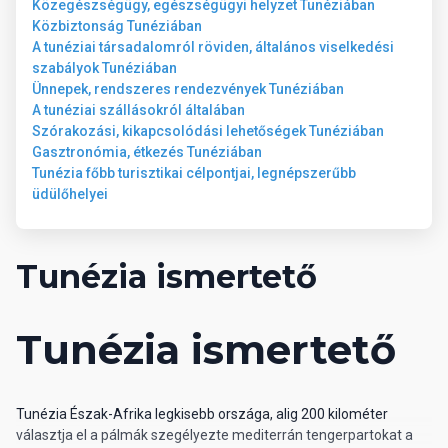
Közegészségügy, egészségügyi helyzet Tunéziában
Közbiztonság Tunéziában
A tunéziai társadalomról röviden, általános viselkedési
szabályok Tunéziában
Ünnepek, rendszeres rendezvények Tunéziában
A tunéziai szállásokról általában
Szórakozási, kikapcsolódási lehetőségek Tunéziában
Gasztronómia, étkezés Tunéziában
Tunézia főbb turisztikai célpontjai, legnépszerűbb
üdülőhelyei
Tunézia ismertető
Tunézia ismertető
Tunézia Észak-Afrika legkisebb országa, alig 200 kilométer
választja el a pálmák szegélyezte mediterrán tengerpartokat a