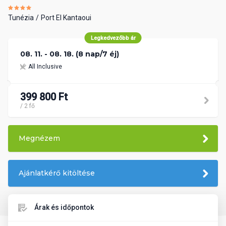
Tunézia
Port El Kantaoui
Legkedvezőbb ár
08. 11. - 08. 18. (8 nap/7 éj)
All Inclusive
399 800 Ft
/ 2 fő
Megnézem
Ajánlatkérő kitöltése
Árak és időpontok