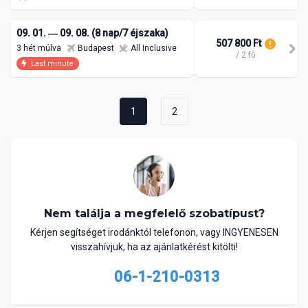
09. 01. ― 09. 08. (8 nap/7 éjszaka)
507 800 Ft
3 hét múlva
Budapest
All Inclusive
/ 2 fő
Last minute
1
2
Nem találja a megfelelő szobatípust?
Kérjen segítséget irodánktól telefonon, vagy INGYENESEN
visszahívjuk, ha az ajánlatkérést kitölti!
06-1-210-0313