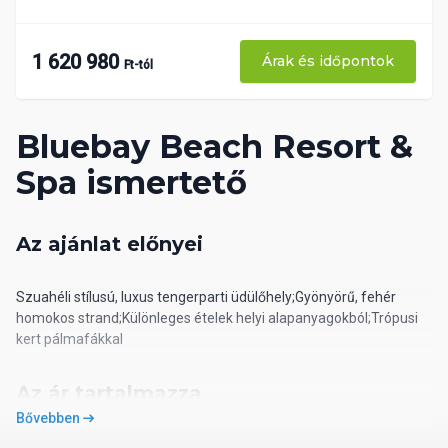
1 620 980
Árak és időpontok
Ft-tól
Bluebay Beach Resort &
Spa ismertető
Az ajánlat előnyei
Szuahéli stílusú, luxus tengerparti üdülőhely;Gyönyörű, fehér
homokos strand;Különleges ételek helyi alapanyagokból;Trópusi
kert pálmafákkal
Az ár tartalmazza
Bővebben
* a repülőjegyet, a repülőtéri adókat és illetékeket; * a helyi