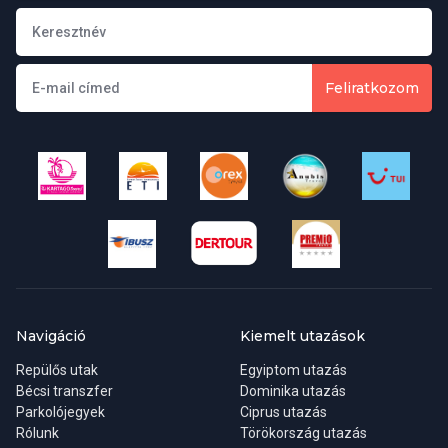
Közvetlen charterjárat heti rendszerességgel elérhető a sziget
felfedezéséhez.
Feliratkozom
Navigáció
Kiemelt utazások
Repülős utak
Egyiptom utazás
Bécsi transzfer
Dominika utazás
Parkolójegyek
Ciprus utazás
Rólunk
Törökország utazás