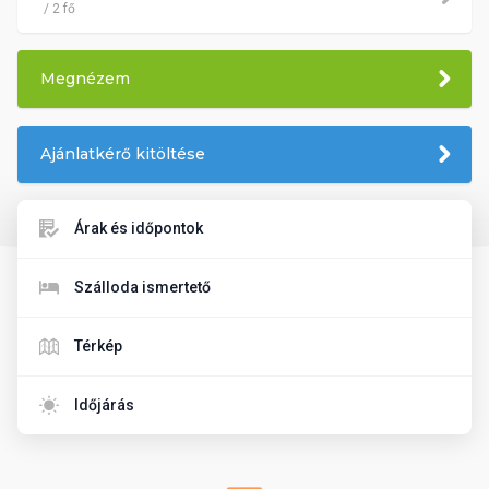
/ 2 fő
Megnézem
Ajánlatkérő kitöltése
Árak és időpontok
Szálloda ismertető
Térkép
Időjárás