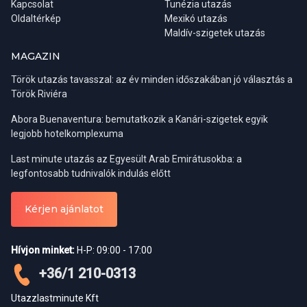
Kapcsolat
Tunézia utazás
Oldaltérkép
Mexikó utazás
Maldív-szigetek utazás
MAGAZIN
Török utazás tavasszal: az év minden időszakában jó választás a
Török Riviéra
Abora Buenaventura: bemutatkozik a Kanári-szigetek egyik
legjobb hotelkomplexuma
Last minute utazás az Egyesült Arab Emirátusokba: a
legfontosabb tudnivalók indulás előtt
Kérjen ajánlatot
Hívjon minket:
H-P: 09:00 - 17:00
+36/1 210-0313
Utazzlastminute Kft