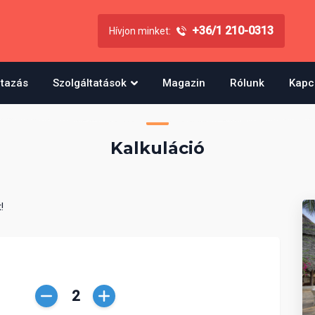
+36/1 210-0313
Hívjon minket:
utazás
Szolgáltatások
Magazin
Rólunk
Kapc
Kalkuláció
!
Csökkentés
Növelés