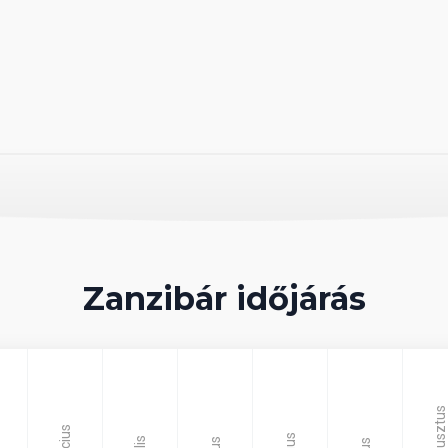
a Pool Bar pedig csábító bor- és szeszesital-
díjnyertes Oasis Spa biztosítja. Számtalan
ég a szálloda területén. Toto Club a gyermekek
várják a fiatalokat. A szálloda területén
 sziahéli stílusban berendezettek, kézzel
ertre néz, míg a népszerű Superior Rooms
Az exkluzív Junior Suites mindössze 30 méterre
atos verandával és saját kerttel és benne
ületén két tengerparti Sultan Suits található,
Zanzibár időjárás
ahogyan ezt egy szultán is elvárná. A
ilátást biztosítva az itt megszállóknak.
Augusztus
each területén helyezkedik el. 500 méteres