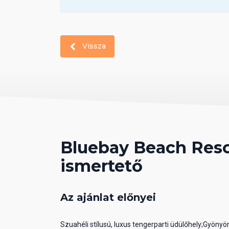
Vissza
Bluebay Beach Reso
ismertető
Az ajánlat előnyei
Szuahéli stílusú, luxus tengerparti üdülőhely;Gyönyö