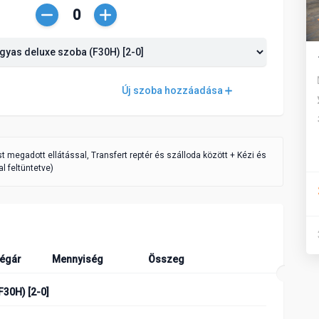
Csökkentés
Növelés
Új szoba hozzáadása
ást megadott ellátással, Transfert reptér és szálloda között + Kézi és
l feltüntetve)
égár
Mennyiség
Összeg
F30H) [2-0]