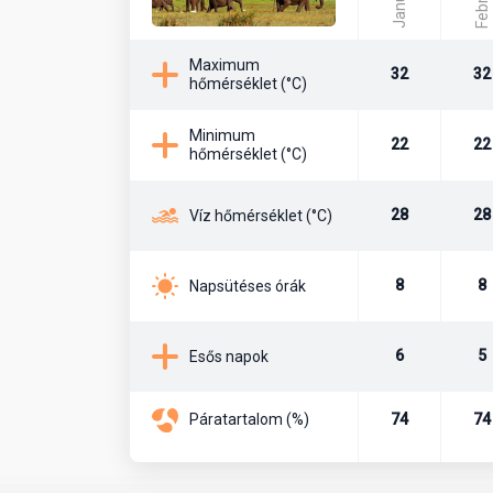
Február
Január
partszakaszon osztozik testvérszállodájával, a Sulta
Város
Maximum
32
32
hőmérséklet (°C)
Kiwengwa
Minimum
22
22
hőmérséklet (°C)
Útiterv
28
28
Víz hőmérséklet (°C)
Közvetlen charterjárat heti rendszerességgel elérhe
8
8
Napsütéses órák
6
5
Esős napok
Páratartalom (%)
74
74