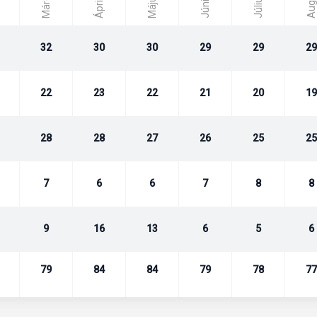
Március
Június
Április
Május
Július
n Sands Island Resort-tal.
32
30
30
29
29
29
22
23
22
21
20
19
28
28
27
26
25
25
tő a sziget felfedezéséhez.
7
6
6
7
8
8
9
16
13
6
5
6
79
84
84
79
78
77