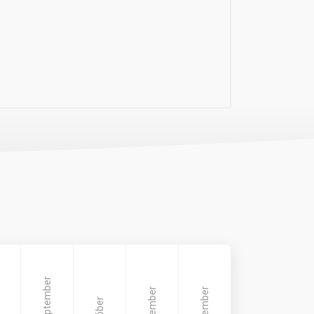
Szeptember
November
December