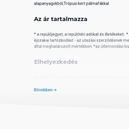
alapanyagokból;Trópusi kert pálmafákkal
Az ár tartalmazza
* a repülőjegyet, a repülőtéri adókat és illetékeket; 
éjszakai tartózkodást - az utazási szerződésnek meg
által meghatározott mértékben; *az útlemondási biz
Elhelyezkedés
A szálloda Zanzibár szigetének keleti partján, a le
mint 1000 pálmafával rendelkező, 30 hektáros trópu
egyik legelőkelőbb szálláshelye, amely a tengerpart
Bővebben
Információ
Az ár nem tartalmazza:
*
turistavízum - kb. 50 US
készpénzzel vagy bankkártyával (American Express 