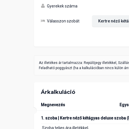
Gyerekek száma
Válasszon szobát
Az illetékes ár tartalmazza: Repülőjegy illetékkel, Száll
Feladható poggyászt (ha a kalkulációban nincs külön árra
Árkalkuláció
Megnevezés
Egys
1. szoba | Kertre néző kétágyas deluxe szoba (
Szoba teljes ára illetékkel,