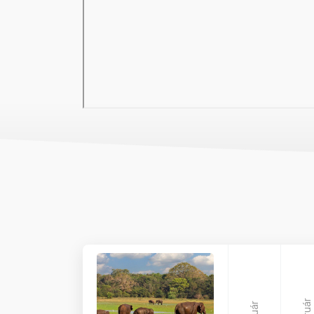
Blue Marlin étterem tengerparti grillezéseket kínál, 
választékkal büszkélkedhet. A relaxációt a híres és 
sportolási és szabadidős tevékenységre van lehetős
számára, ahol különböző beltéri és kültéri programok 
ajándékbolt található.
Szállás
A Bluebay szobái tágasak, világosak és egzotikusan,
faragott bútorokkal. A kényelmes Garden Rooms a k
magasabban fekszik, tengerpartra néző kilátással. 
helyezkedik el az óceántól, nagy ülősarokkal, csodál
szabadtéri zuhanyzóval is rendelkezik. A szálloda ter
melyek a fényűzés, a magánélet és a luxus csúcsai, 
lakosztályok az óceán partján találhatóak, fenséges k
Tengerpart
A szálloda közvetlenül a fehér homokos Kiwengwa B