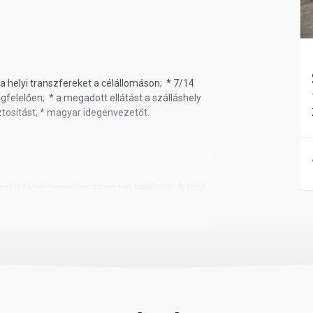
* a helyi transzfereket a célállomáson; * 7/14
felelően; * a megadott ellátást a szálláshely
tosítást; * magyar idegenvezetőt.
gszebb fehér homokos strandon található. A több
si kertben elhelyezkedő üdülőhely Zanzibár
i kényelem legmagasabb fokát kínálja.
D/fő – mely a repülőtéren, érkezéskor fizetendő
kártyákat nem fogadnak el); * a kötelező