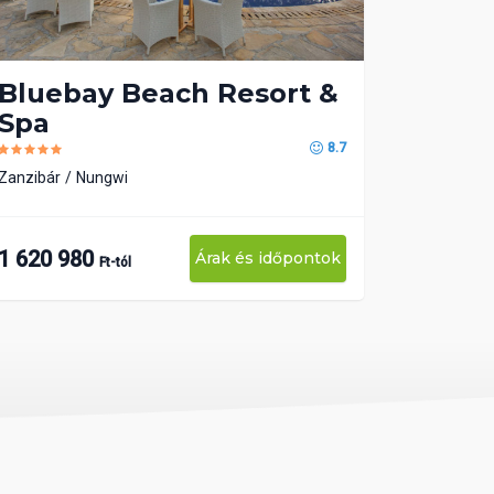
Bluebay Beach Resort &
Spa
8.7
Zanzibár
Nungwi
1 620 980
Árak és időpontok
Ft-tól