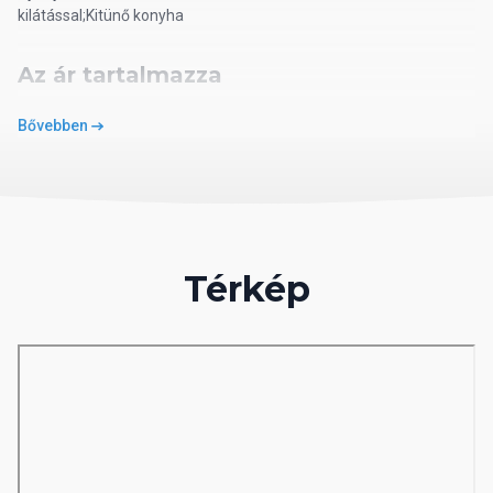
kilátással;Kitünő konyha
Az ár tartalmazza
Bővebben
* a repülőjegyet, a repülőtéri adókat és illetékeket; * a helyi
transzfereket a célállomáson; * 7/14 éjszakai tartózkodást - az
utazási szerződésnek megfelelően; * a megadott ellátást a
szálláshely által meghatározott mértékben; *az útlemondási
biztosítást; * magyar idegenvezetőt.
Térkép
Elhelyezkedés
A több épületből és bungalókból álló, helyi stílusban épült
szállodakomplexum egy gyönyörű trópusi kertben található, kb. 1
km-re Kiwengwa falutól és kb. 50 km-re a repülőtértől.
Ellátás