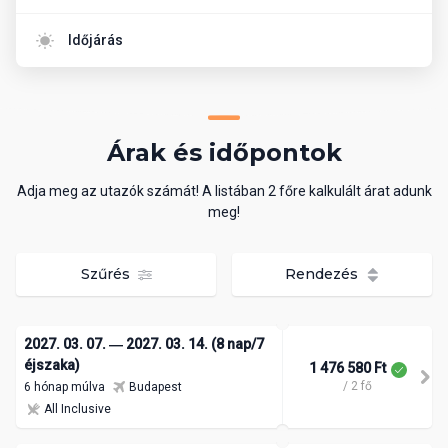
Időjárás
Árak és időpontok
Adja meg az utazók számát! A listában 2 főre kalkulált árat adunk
meg!
Szűrés
Rendezés
2027. 03. 07. ― 2027. 03. 14. (8 nap/7
éjszaka)
1 476 580 Ft
/ 2 fő
6 hónap múlva
Budapest
All Inclusive