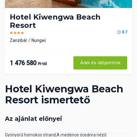
Hotel Kiwengwa Beach
Resort
8.7
Zanzibár
Nungwi
1 476 580
Árak és időpontok
Ft-tól
Hotel Kiwengwa Beach
Resort ismertető
Az ajánlat előnyei
Gyönyörű homokos strand;A medence óceánra néző