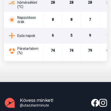
hőmérséklet
28
28
28
28
(°C)
A lakosztályok legfeljebb 2 pótággyal rendelkeznek gyermekek
számára, tengerre néző kilátással, a kétágyas szobával
megegyező felszereltséggel, valamint elektromos vízforralóval,
Napsütéses
8
8
7
6
órák
kávé- és teáskészlettel és kültéri pezsgőfürdővel.
A családi szobák - a legújabb épületekben találhatóak a két
6
5
9
16
Esős napok
medence egyikénél. Ezek két különálló szoba, előszoba és
fürdőszobával rendelkeznek, egyéb felszereltségük megegyezik
a kétágyas szobáéval.
Páratartalom
74
74
79
84
(%)
Tengerpart
A Kiwengwa Beach fehér, finom homokos, lankás tengerpartja
közvetlenül a szálloda előtt található. Megközelíthető a szálloda
kertjén keresztül; ingyenes napernyők, napozóágyak és
törölközők a strandon.
Kövess minket!
Város
@utazzlastminute