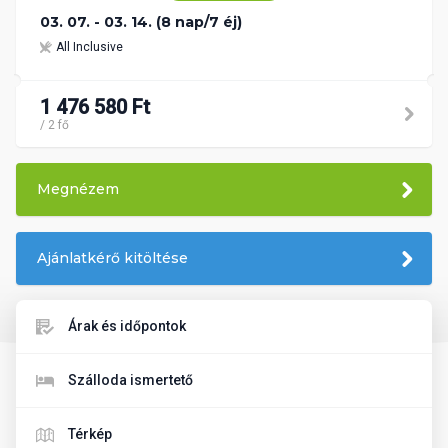
03. 07. - 03. 14. (8 nap/7 éj)
All Inclusive
1 476 580 Ft
/ 2 fő
Megnézem
Ajánlatkérő kitöltése
Árak és időpontok
Szálloda ismertető
Térkép