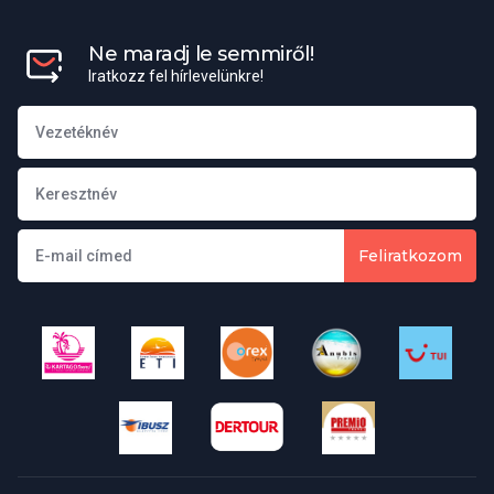
Kiwengwa
Ne maradj le semmiről!
Iratkozz fel hírlevelünkre!
Útiterv
Közvetlen charterjárat heti rendszerességgel elérhető a sziget
felfedezéséhez.
Feliratkozom