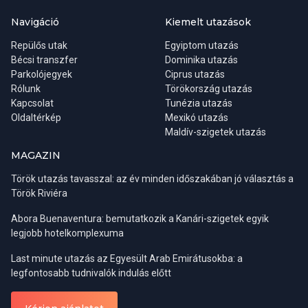
Navigáció
Kiemelt utazások
Repülős utak
Egyiptom utazás
Bécsi transzfer
Dominika utazás
Parkolójegyek
Ciprus utazás
Rólunk
Törökország utazás
Kapcsolat
Tunézia utazás
Oldaltérkép
Mexikó utazás
Maldív-szigetek utazás
MAGAZIN
Török utazás tavasszal: az év minden időszakában jó választás a
Török Riviéra
Abora Buenaventura: bemutatkozik a Kanári-szigetek egyik
legjobb hotelkomplexuma
Last minute utazás az Egyesült Arab Emirátusokba: a
legfontosabb tudnivalók indulás előtt