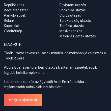
Repülős utak
Egyiptom utazás
Bécsi transzfer
Dominika utazás
Parkolójegyek
Ciprus utazás
Rólunk
Törökország utazás
Kapcsolat
Tunézia utazás
Oldaltérkép
Mexikó utazás
Maldív-szigetek utazás
MAGAZIN
Török utazás tavasszal: az év minden időszakában jó választás a
Török Riviéra
Abora Buenaventura: bemutatkozik a Kanári-szigetek egyik
legjobb hotelkomplexuma
Last minute utazás az Egyesült Arab Emirátusokba: a
legfontosabb tudnivalók indulás előtt
Kérjen ajánlatot