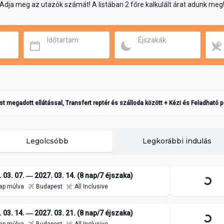
Adja meg az utazók számát! A listában 2 főre kalkulált árat adunk meg
Időtartam
Éjszakák
ást megadott ellátással, Transfert reptér és szálloda között + Kézi és Feladható 
Legolcsóbb
Legkorábbi indulás
 03. 07. ― 2027. 03. 14. (8 nap/7 éjszaka)
ap múlva
Budapest
All Inclusive
 03. 14. ― 2027. 03. 21. (8 nap/7 éjszaka)