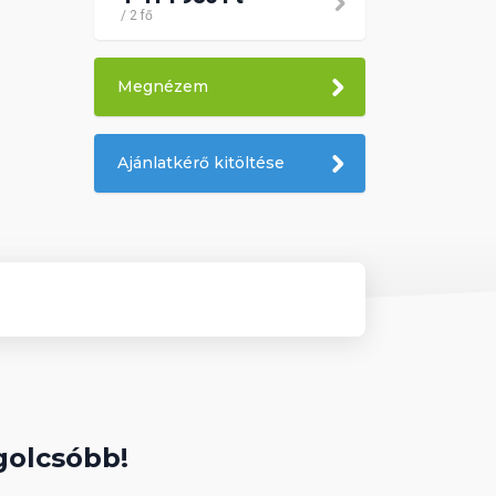
/ 2 fő
Megnézem
Ajánlatkérő kitöltése
golcsóbb!