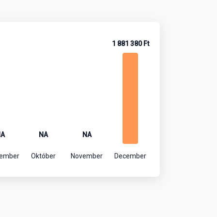
1 881 380 Ft
NA
NA
NA
tember
Október
November
December