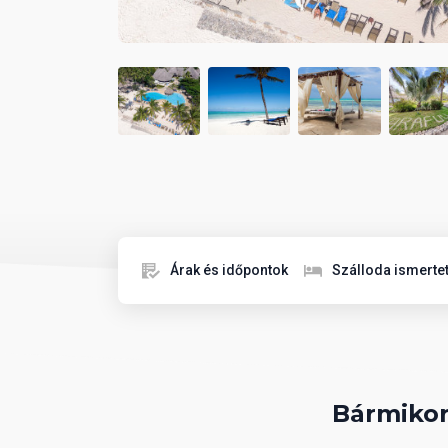
Árak és időpontok
Szálloda ismerte
Bármikor