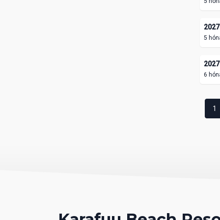
5 hón
2027.
5 hón
2027.
6 hón
1
Karafuu Beach Reso