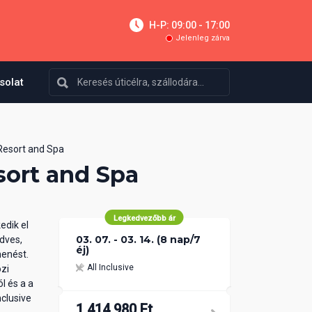
H-P: 09:00 - 17:00
Jelenleg zárva
solat
Resort and Spa
sort and Spa
Legkedvezőbb ár
edik el
03. 07. - 03. 14. (8 nap/7
dves,
éj)
henést.
All Inclusive
özi
l és a a
nclusive
1 414 980 Ft