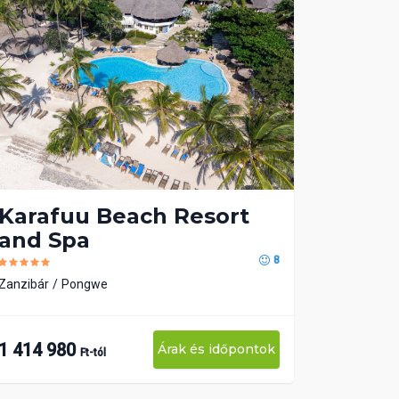
Karafuu Beach Resort
and Spa
8
Zanzibár
Pongwe
1 414 980
Árak és időpontok
Ft-tól