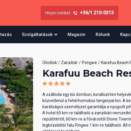
+36/1 210-0313
Hívjon minket:
utazás
Szolgáltatások
Magazin
Rólunk
Kapc
Úticélok
Zanzibár
Pongwe
Karafuu Beach 
Karafuu Beach Re
A szálloda egy kis dombon, korallszirten helyezk
közvetlenül a fehérhomokos tengerparton. A ke
barátságos személyzet garantálja a nyugodt pi
A hotel 65 km-re található a zanzibári nemzetk
repülőtértől, 60 km-re a fővárostól Stone Towntó
legközelebbi falu Pingwe 1 km-re található. All i