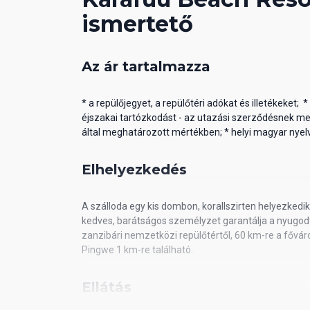
ismertető
Az ár tartalmazza
* a repülőjegyet, a repülőtéri adókat és illetékeket; 
éjszakai tartózkodást - az utazási szerződésnek meg
által meghatározott mértékben; * helyi magyar nyel
Elhelyezkedés
A szálloda egy kis dombon, korallszirten helyezkedi
kedves, barátságos személyzet garantálja a nyugodt 
zanzibári nemzetközi repülőtértől, 60 km-re a fővár
Pingwe 1 km-re található.
Ellátás