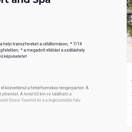
* a helyi transzfereket a célállomáson; * 7/14
felelően; * a megadott ellátást a szálláshely
vű képviseletet
k el közvetlenül a fehérhomokos tengerparton. A
pihenést. A hotel 65 km-re található a
ostól Stone Towntól és a a legközelebbi falu