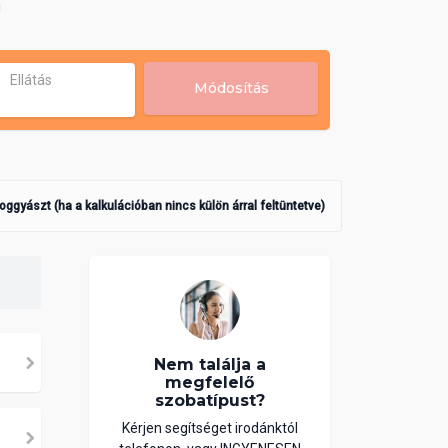
!
Ellátás
Módosítás
poggyászt (ha a kalkulációban nincs külön árral feltüntetve)
Nem találja a
megfelelő
szobatípust?
Kérjen segítséget irodánktól