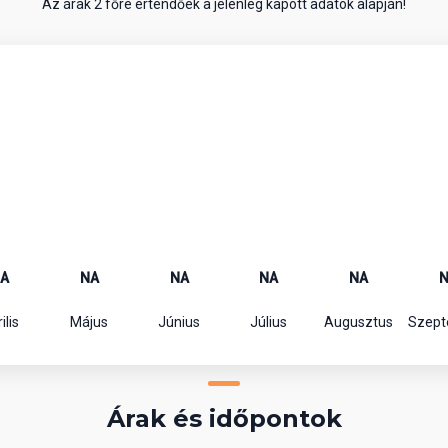
Az árak 2 főre értendőek a jelenleg kapott adatok alapján!
A
NA
NA
NA
NA
ilis
Május
Június
Július
Augusztus
Szep
Árak és időpontok