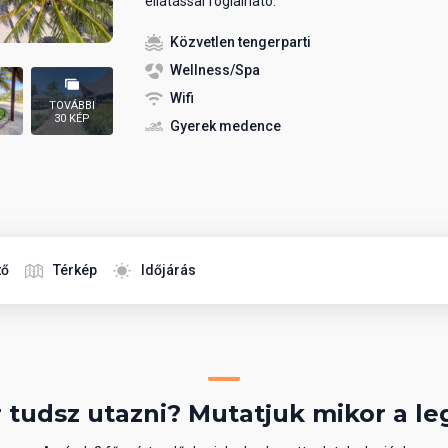
ellátással foglalható.
Közvetlen tengerparti
Wellness/Spa
Wifi
TOVÁBBI
30 KÉP
Gyerek medence
tő
Térkép
Időjárás
 tudsz utazni? Mutatjuk mikor a le