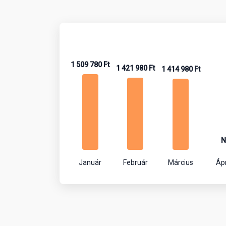
1 509 780 Ft
1 421 980 Ft
1 414 980 Ft
N
Január
Február
Március
Ápr