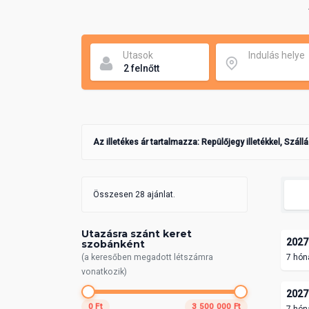
Utasok
Indulás helye
Az illetékes ár tartalmazza: Repülőjegy illetékkel, Száll
Összesen 28 ajánlat.
Utazásra szánt keret
2027.
szobánként
(a keresőben megadott létszámra
7 hón
vonatkozik)
2027.
0 Ft
3 500 000 Ft