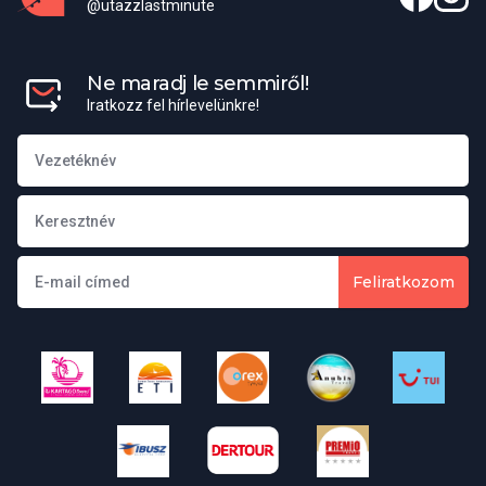
@utazzlastminute
Város
Matamwe
Ne maradj le semmiről!
Iratkozz fel hírlevelünkre!
Útiterv
Közvetlen charter járat Budapestről Zanzibárra. A részvételi díj a
fedélzeten 2 étkezést tartalmaz.
Feliratkozom