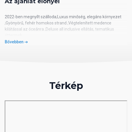
Az ajánlat előnyei
2022-ben megnyílt szálloda;Luxus minőség, elegáns környezet
;Gyönyörű, fehér homokos strand ;Végtelenített medence
kilátással az óceánra ;Deluxe all inclusive ellátás, tematikus
éttermek
Bővebben
Az ár tartalmazza
* a repülőjegyet, a repülőtéri adókat és illetékeket; * a helyi
transzfereket a célállomáson; * 7/14 éjszakai tartózkodást - az
utazási szerződésnek megfelelően; * a megadott ellátást a
Térkép
szálláshely által meghatározott mértékben; * magyar nyelvű
képviseletet.
Elhelyezkedés
Az újonan épült, 2022.decemberében megnyílt, 250 szobás
elegáns szálloda közvetlenül a fehér homokos tengerparton