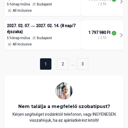
/ 2 fő
5 hónap múlva
Budapest
All Inclusive
2027. 02. 07. ― 2027. 02. 14. (8 nap/7
éjszaka)
1 797 980 Ft
/ 2 fő
5 hónap múlva
Budapest
All Inclusive
...
1
2
3
Nem találja a megfelelő szobatípust?
Kérjen segítséget irodánktól telefonon, vagy INGYENESEN
visszahívjuk, ha az ajánlatkérést kitölti!