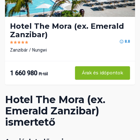
Hotel The Mora (ex. Emerald
Zanzibar)
8.8
Zanzibár
Nungwi
1 660 980
Árak és időpontok
Ft-tól
Hotel The Mora (ex.
Emerald Zanzibar)
ismertető