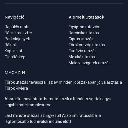
Navigáció
Kiemelt utazások
Repülős utak
Egyiptom utazás
Bécsi transzfer
Dominika utazás
Parkolójegyek
Ciprus utazás
Rólunk
Törökország utazás
Kapcsolat
Tunézia utazás
Oldaltérkép
Mexikó utazás
Maldív-szigetek utazás
MAGAZIN
Török utazás tavasszal: az év minden időszakában jó választás a
Török Riviéra
Abora Buenaventura: bemutatkozik a Kanári-szigetek egyik
legjobb hotelkomplexuma
Last minute utazás az Egyesült Arab Emirátusokba: a
legfontosabb tudnivalók indulás előtt