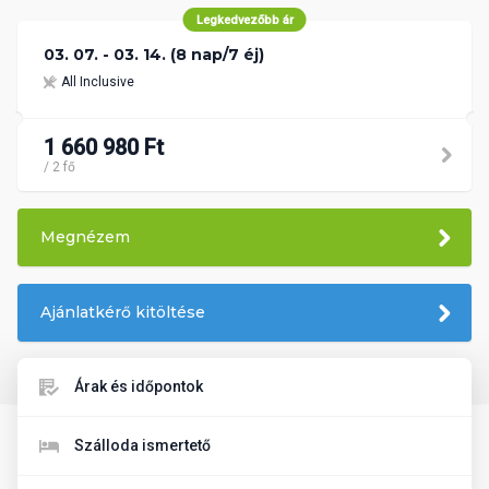
Legkedvezőbb ár
03. 07. - 03. 14. (8 nap/7 éj)
All Inclusive
1 660 980 Ft
/ 2 fő
Megnézem
Ajánlatkérő kitöltése
Árak és időpontok
Szálloda ismertető