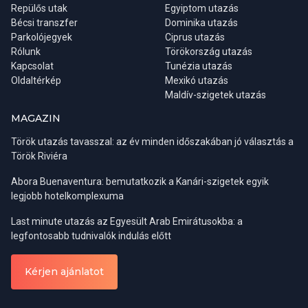
Repülős utak
Egyiptom utazás
Bécsi transzfer
Dominika utazás
Útiterv
Parkolójegyek
Ciprus utazás
Rólunk
Törökország utazás
Közvetlen charterjárat hBudapestről Zanzibárra. A részvételi díj a
Kapcsolat
Tunézia utazás
fedélzeten 2 étkezést tartalmaz.
Oldaltérkép
Mexikó utazás
Maldív-szigetek utazás
MAGAZIN
Török utazás tavasszal: az év minden időszakában jó választás a
Török Riviéra
Abora Buenaventura: bemutatkozik a Kanári-szigetek egyik
legjobb hotelkomplexuma
Last minute utazás az Egyesült Arab Emirátusokba: a
legfontosabb tudnivalók indulás előtt
Kérjen ajánlatot