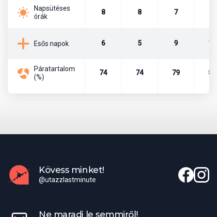
Napsütéses
8
8
7
6
órák
Az ötcsillagos, fényűző és elegáns, 2009-ben épült, 2020-ban
felújított szálloda a főépületben 207 szobával és 27 bungalóval
várja a vendégeket. a 2 szintes épületben tágas lobby, 24 órás
6
5
9
16
Esős napok
recepció, 5 étterem található. A The Restaurant - svédasztalos
ételek, nemzetközi, mediterrán, keleti és regionális konyha, sushi
sarok, vegetáriánus ételek, látványkonyha, vacsoraidőben
Páratartalom
74
74
79
84
(%)
hivatalos öltözet (uraknak hosszú nadrág), 3 à la carte étterem:
Andiamo - olasz konyha, The Breeze - halak és tenger
gyümölcsei, Tastes of Asia - ázsiai és mediterrán konyha, 3 bár: a
medence és a strand mellett; ajándéktárgyak és ékszerbolt;
konferenciaterem max. 120 fő, terasz, kilátással a nagy kertre és
az óceánra, ingyenes Wi-Fi az egész komplexumban; vannak
szintkülönbségek - mozgáskorlátozottaknak nem ajánlott;
hitelkártyát elfogadnak: Visa, MasterCard, Maestro, American
Express.
Kövess minket!
@utazzlastminute
Szállás
Deluxe: 2 ágyas (1 pótágy lehetséges egy gyermek számára), kb.
Ne maradj le semmiről!