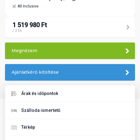
All Inclusive
1 519 980 Ft
/ 2 fő
Megnézem
Ajánlatkérő kitöltése
Árak és időpontok
Szálloda ismertető
Térkép