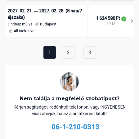
2027. 02. 21. ― 2027. 02. 28. (8 nap/7
éjszaka)
1 624 580 Ft
/ 2 fő
6 hónap múlva
Budapest
All Inclusive
...
1
2
3
Nem találja a megfelelő szobatípust?
Kérjen segítséget irodánktól telefonon, vagy INGYENESEN
visszahívjuk, ha az ajánlatkérést kitölti!
06-1-210-0313