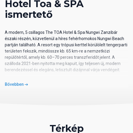
Hotel Toa & SPA
ismertető
A modern, 5 csillagos The TOA Hotel & Spa Nungwi Zanzibár
északi részén, közvetlenül a híres fehérhomokos Nungwi Beach
partján található. A resort egy trópusi kerttel körülölelt tengerparti
területen fekszik, mindössze kb. 65 km-re a nemzetközi
repülőtértől, amely kb. 60–70 perces transzferidőt jelent. A
szálloda 2021-ben nyitotta meg kapuit, így teljesen új, modern
berendezéssel és elegáns, letisztult dizájnnal várja vendégeit.
Szálloda leírása
Bővebben
A The TOA Hotel & Spa egy butik stílusú, exkluzív resort,
összesen 86 szobával. A szálloda kis méretének köszönhetően
nyugodt, intimebb hangulatot kínál, ahol a luxus és a
természetközeliség találkozik. A belső terek világosak, modern
stílusúak, helyi kézműves részletekkel kiegészítve. A tengerpart
közvetlen elérése, a gondosan tervezett kert és a szálloda
Térkép
nyugodt környezete különösen vonzó párok és pihenni vágyó
vendégek számára.