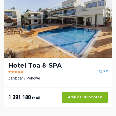
Hotel Toa & SPA
9.2
Zanzibár
Pongwe
1 391 180
Árak és időpontok
Ft-tól