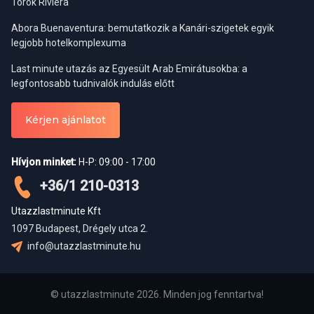
Török Riviéra
Abora Buenaventura: bemutatkozik a Kanári-szigetek egyik
legjobb hotelkomplexuma
Last minute utazás az Egyesült Arab Emirátusokba: a
legfontosabb tudnivalók indulás előtt
Kérjen ajánlatot
Hívjon minket:
H-P: 09:00 - 17:00
+36/1 210-0313
Utazzlastminute Kft
1097 Budapest, Drégely utca 2.
info@utazzlastminute.hu
© utazzlastminute 2026. Minden jog fenntartva!