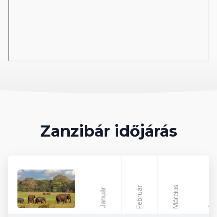
Deluxe Ocean View Room
30–32 m²-es szoba, közvetlen kilátással az Indiai-óceánra. A
Deluxe szobák teljes felszereltsége mellett extra bekészítésekkel,
bútorozott erkéllyel vagy terasszal.
Junior Suite
40 m²-es tágas lakosztály, külön háló- és nappali sarokkal.
Fürdőköntös, papucs, prémium bekészítések, eszpresszógép és
nagyobb erkély vagy terasz.
Presidential Suite
80 m²-es exkluzív lakosztály, két hálószobával és külön nappalival.
Saját jakuzzi a teraszon, egyedi design bútorok, prémium minibár
és VIP bekészítések. Ideális luxus nyaraláshoz vagy nászutas
Zanzibár időjárás
pároknak.
Sport és szórakozás
A szálloda kisebb mérete miatt nincs kiterjedt animáció, de a
vendégeket jóga- és fitneszórák, strandröplabda, valamint
szervezett vízi sportlehetőségek (sznorkelezés, búvárkodás,
Március
kajakozás) várják. Esténként élőzene, tematikus estek és koktél
Február
Január
Április
show gondoskodnak a hangulatról.