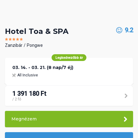
9.2
Hotel Toa & SPA
Zanzibár
Pongwe
Legkedvezőbb ár
03. 14. - 03. 21. (8 nap/7 éj)
All Inclusive
1 391 180 Ft
/ 2 fő
Megnézem