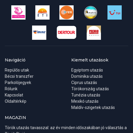
Exkluzív spa részleg szaunával, hammammal és óceánra
néző relaxációs terasszal
Ideális pároknak és nászutasoknak
All inclusive ellátás helyi italokkal, prémium italok felár
ellenében
Navigáció
Kiemelt utazások
Repülős utak
Egyiptom utazás
Bécsi transzfer
Dominika utazás
Parkolójegyek
Ciprus utazás
Rólunk
Törökország utazás
Kapcsolat
Tunézia utazás
Oldaltérkép
Mexikó utazás
Maldív-szigetek utazás
MAGAZIN
Török utazás tavasszal: az év minden időszakában jó választás a