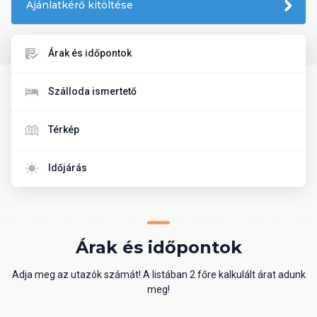
Ajánlatkérő kitöltése
Árak és időpontok
Szálloda ismertető
Térkép
Időjárás
Árak és időpontok
Adja meg az utazók számát! A listában 2 főre kalkulált árat adunk
meg!