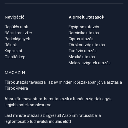
Navigáció
Kiemelt utazások
Repülős utak
Egyiptom utazás
Bécsi transzfer
Dominika utazás
Parkolójegyek
Ciprus utazás
Rólunk
Törökország utazás
Kapcsolat
Tunézia utazás
Oldaltérkép
Mexikó utazás
Maldív-szigetek utazás
MAGAZIN
Török utazás tavasszal: az év minden időszakában jó választás a
Török Riviéra
Abora Buenaventura: bemutatkozik a Kanári-szigetek egyik
legjobb hotelkomplexuma
Last minute utazás az Egyesült Arab Emirátusokba: a
legfontosabb tudnivalók indulás előtt