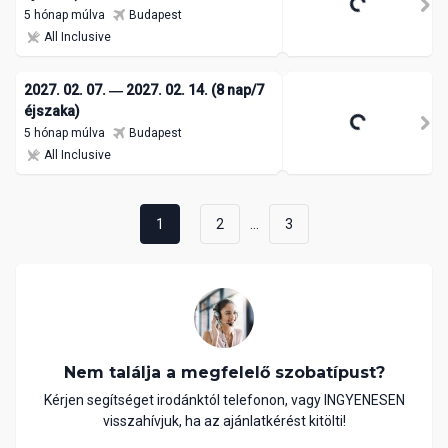
5 hónap múlva
Budapest
All Inclusive
2027. 02. 07. ― 2027. 02. 14. (8 nap/7
éjszaka)
5 hónap múlva
Budapest
All Inclusive
...
1
2
3
Nem találja a megfelelő szobatípust?
Kérjen segítséget irodánktól telefonon, vagy INGYENESEN
visszahívjuk, ha az ajánlatkérést kitölti!