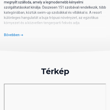
megnyílt szálloda, amely a legmodernebb kényelmi
szolgáltatásokat kínálja. Összesen 151 szobával rendelkezik, több
kategóriában, köztük swim-up szobákkal és villákkal is. A resort
különleges hangulatát a buja trópusi növényzet, az egzotikus
környezet és a közvetlen tengerparti fekvés adja.
Szolgáltatások
Bővebben
A vendégek kényelmét két nagy édesvizű medence,
napozóterasz, valamint közvetlen strandkapcsolat szolgálja. A
szálloda teljes körű spa- és wellnessközponttal rendelkezik
szaunával, masszázzsal, gőzfürdővel és szépségápolási
kezelésekkel (térítés ellenében). Fitneszterem, teniszpálya,
strandröplabda, minigolf, asztalitenisz és darts biztosít aktív
Térkép
kikapcsolódást. A napi animációs programok, esti show-k és
élőzenei estek minden korosztályt szórakoztatnak. A vendégek
igénybe vehetnek búvár- és snorkeltúrákat, valamint motorizált
vízi sportokat (felár ellenében). A szálloda területén butik,
ajándékbolt és fodrászat is működik.
Szoba típusok
Deluxe Room