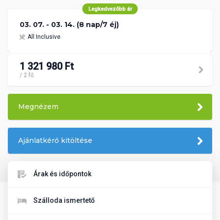
Legkedvezőbb ár
03. 07. - 03. 14. (8 nap/7 éj)
All Inclusive
1 321 980 Ft
/ 2 fő
Megnézem
Ajánlatkérő kitöltése
Árak és időpontok
Szálloda ismertető