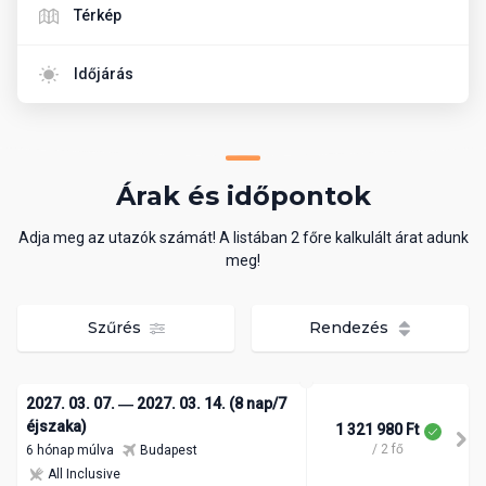
Térkép
Időjárás
Árak és időpontok
Adja meg az utazók számát! A listában 2 főre kalkulált árat adunk
meg!
Szűrés
Rendezés
2027. 03. 07. ― 2027. 03. 14. (8 nap/7
éjszaka)
1 321 980 Ft
/ 2 fő
6 hónap múlva
Budapest
All Inclusive