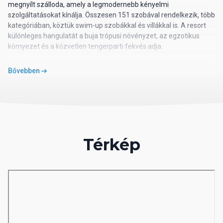
megnyílt szálloda, amely a legmodernebb kényelmi
szolgáltatásokat kínálja. Összesen 151 szobával rendelkezik, több
kategóriában, köztük swim-up szobákkal és villákkal is. A resort
különleges hangulatát a buja trópusi növényzet, az egzotikus
környezet és a közvetlen tengerparti fekvés adja.
Szolgáltatások
Bővebben
A vendégek kényelmét két nagy édesvizű medence,
napozóterasz, valamint közvetlen strandkapcsolat szolgálja. A
szálloda teljes körű spa- és wellnessközponttal rendelkezik
szaunával, masszázzsal, gőzfürdővel és szépségápolási
kezelésekkel (térítés ellenében). Fitneszterem, teniszpálya,
strandröplabda, minigolf, asztalitenisz és darts biztosít aktív
Térkép
kikapcsolódást. A napi animációs programok, esti show-k és
élőzenei estek minden korosztályt szórakoztatnak. A vendégek
igénybe vehetnek búvár- és snorkeltúrákat, valamint motorizált
vízi sportokat (felár ellenében). A szálloda területén butik,
ajándékbolt és fodrászat is működik.
Szoba típusok
Deluxe Room