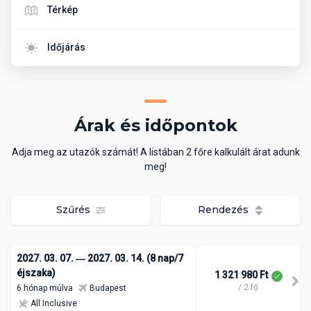
Térkép
Időjárás
Árak és időpontok
Adja meg az utazók számát! A listában 2 főre kalkulált árat adunk
meg!
Szűrés
Rendezés
2027. 03. 07. ― 2027. 03. 14. (8 nap/7
éjszaka)
1 321 980 Ft
/ 2 fő
6 hónap múlva
Budapest
All Inclusive