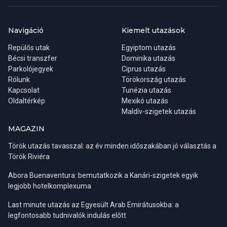
Navigáció
Kiemelt utazások
Repülős utak
Egyiptom utazás
Bécsi transzfer
Dominika utazás
Parkolójegyek
Ciprus utazás
Rólunk
Törökország utazás
Kapcsolat
Tunézia utazás
Oldaltérkép
Mexikó utazás
Maldív-szigetek utazás
MAGAZIN
Török utazás tavasszal: az év minden időszakában jó választás a
Török Riviéra
Abora Buenaventura: bemutatkozik a Kanári-szigetek egyik
legjobb hotelkomplexuma
Last minute utazás az Egyesült Arab Emirátusokba: a
legfontosabb tudnivalók indulás előtt