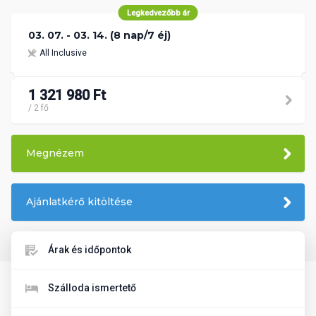
Legkedvezőbb ár
03. 07. - 03. 14. (8 nap/7 éj)
All Inclusive
1 321 980 Ft
/ 2 fő
Megnézem
Ajánlatkérő kitöltése
Árak és időpontok
Szálloda ismertető