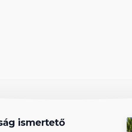
 változó szórakoztató programok.
ében: Sunfish vitorlázás, kajakok, vízibicikli,
ízilabda, minigolf, asztalitenisz, baseball,
vízisport felszerelések katamaránokhoz, és
 vitorlás és F-2 szörfállomás), mélytengeri
pont:
t vizes részlegbe belépés.
mplexumban, beleértve
lható.
ság ismertető