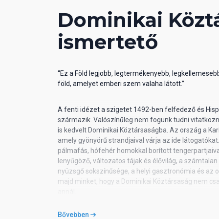
Szálloda
weboldala:
https://www.palladiumhotelgroup.com/e
Dominikai Közt
turquesa-hotel
ismertető
“Ez a Föld legjobb, legtermékenyebb, legkellemeseb
föld, amelyet emberi szem valaha látott.”
A fenti idézet a szigetet 1492-ben felfedező és His
származik. Valószínűleg nem fogunk tudni vitatkozni
is kedvelt Dominikai Köztársaságba. Az ország a Kar
amely gyönyörű strandjaival várja az ide látogatókat
pálmafás, hófehér homokkal borított tengerpartjaival
lenyűgöző, változatos tájak és élővilág, a számtalan
nyüzsgő sokszínűsége, a helyi gasztronómia és az ot
majd minket, hogy a Dominikai Köztársaság nem csa
annál.
Bővebben
Általános információk Dominikáról