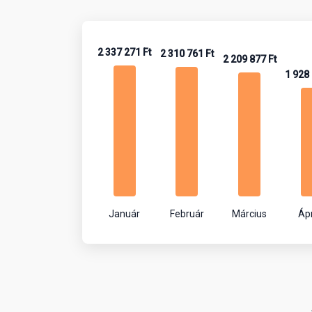
2 337 271 Ft
2 310 761 Ft
2 209 877 Ft
1 928 
Január
Február
Március
Ápr