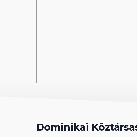
Szórakozás:
Napközben animációs programok, este
Az ár tartalmazza a sportokat: Szabad helyek függvény
tollaslabda, 6 kemény teniszpálya, röplabda, futball, v
shuffleboard, darts, aerobik + fitneszterem.
Sportolás térítés ellenében
: Búvárkodás, minőségi 
minden típusú vízisport tanfolyam (PADI búváriskola,
horgászat, ejtőernyőzés, banánhajó.
Wellness:
Zentropia Palladium Spa és Wellness Köz
Térítés ellenében kezelések és masszázsok, valamin
Szállodai szolgáltatás:
Wi-Fi az egész szállodako
Nemzetközi napilapok a hallban.
Szállodai hitelkártyák:
Amex, Visa, Euro/MC
Megjegyzés:
18 éven felüli vendégek számára fogla
Dominikai Köztársa