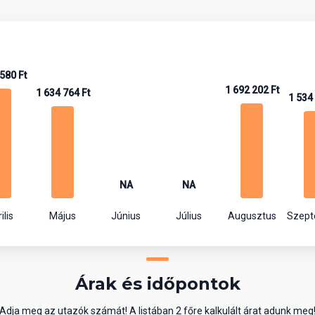
580 Ft
1 692 202 Ft
1 634 764 Ft
1 534
NA
NA
ilis
Május
Június
Július
Augusztus
Szep
Árak és időpontok
Adja meg az utazók számát! A listában 2 főre kalkulált árat adunk meg