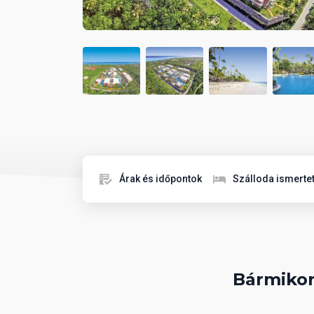
Árak és időpontok
Szálloda ismerte
Bármikor