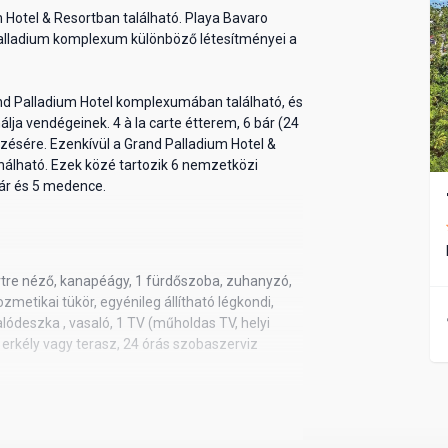
 Hotel & Resortban található. Playa Bavaro
 Palladium komplexum különböző létesítményei a
and Palladium Hotel komplexumában található, és
lja vendégeinek. 4 à la carte étterem, 6 bár (24
zésére. Ezenkívül a Grand Palladium Hotel &
nálható. Ezek közé tartozik 6 nemzetközi
bár és 5 medence.
ertre néző, kanapéágy, 1 fürdőszoba, zuhanyzó,
zmetikai tükör, egyénileg állítható légkondi,
salódeszka , vasaló, 1 TV (műholdas TV, helyi
, erkély vagy terasz, 24 órás szobaszerviz
nce felőli, kanapéágy, 1 fürdőszoba, zuhanyzó,
zmetikai tükör, egyénileg állítható légkondi,
salódeszka , vasaló, 1 TV (műholdas TV, helyi