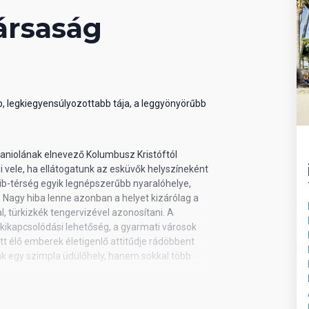
n/hotels/republicadominicana/puntacana/trs-
ársaság
b, legkiegyensúlyozottabb tája, a leggyönyörűbb
paniolának elnevező Kolumbusz Kristóftól
 vele, ha ellátogatunk az esküvők helyszíneként
ib-térség egyik legnépszerűbb nyaralóhelye,
. Nagy hiba lenne azonban a helyet kizárólag a
, türkizkék tengervizével azonosítani. A
 kikapcsolódási lehetőség, a gyarmati városok
t élő emberek életigenlő attitűdje rádöbbent
k egy szimpla üdülőhely, hanem sokkal több