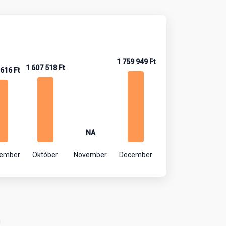
1 759 949 Ft
1 607 518 Ft
 616 Ft
NA
tember
Október
November
December
!