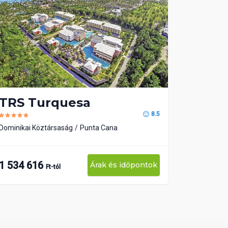
TRS Turquesa
8.5
Dominikai Köztársaság
Punta Cana
1 534 616
Árak és időpontok
Ft-tól