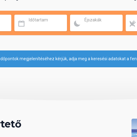
Időtartam
Éjszakák
időpontok megjelenítéséhez kérjük, adja meg a keresési adatokat a fen
tető