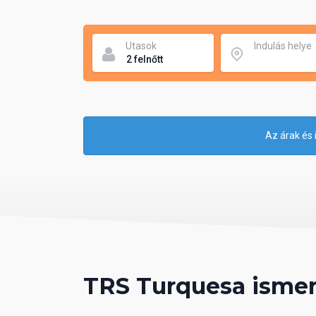
Utasok
Indulás helye
Az árak és 
TRS Turquesa ismer