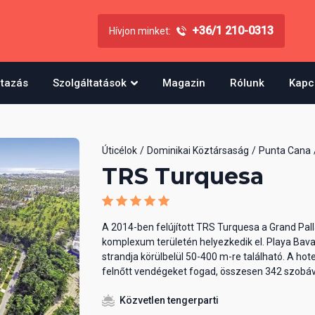
+36/1 210-0313
Hívjon minket:
utazás
Szolgáltatások
Magazin
Rólunk
Kapc
Úticélok
Dominikai Köztársaság
Punta Cana
TRS Turquesa
A 2014-ben felújított TRS Turquesa a Grand Pal
komplexum területén helyezkedik el. Playa Bav
strandja körülbelül 50-400 m-re található. A hote
felnőtt vendégeket fogad, összesen 342 szobáv
Közvetlen tengerparti