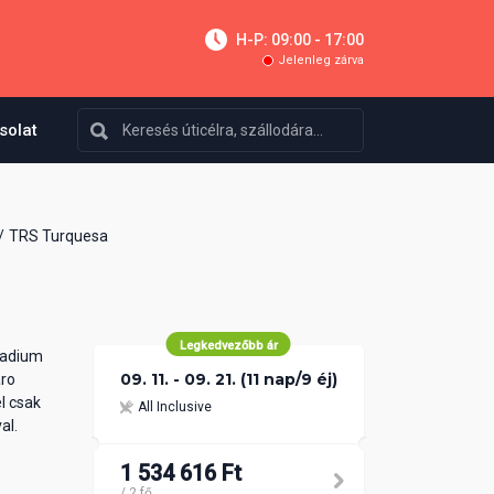
H-P: 09:00 - 17:00
Jelenleg zárva
solat
TRS Turquesa
Legkedvezőbb ár
ladium
09. 11. - 09. 21. (11 nap/9 éj)
aro
l csak
All Inclusive
al.
1 534 616 Ft
/ 2 fő