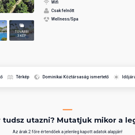
Wifi
Csak felnőtt
Wellness/Spa
TOVÁBBI
3 KÉP
tő
Térkép
Dominikai Köztársaság ismertető
Időjár
 tudsz utazni? Mutatjuk mikor a le
Az árak 2 főre értendőek a jelenleg kapott adatok alapján!