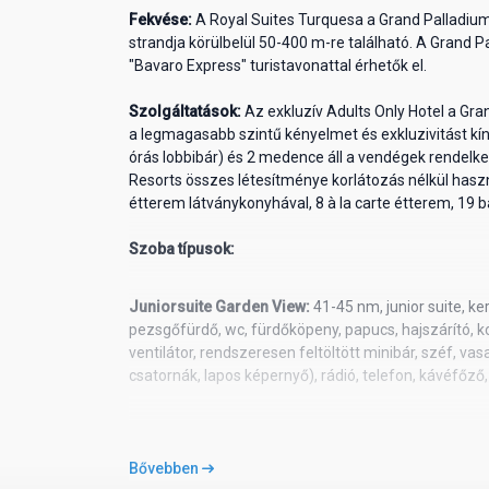
Fekvése:
A Royal Suites Turquesa a Grand Palladium
strandja körülbelül 50-400 m-re található. A Grand
"Bavaro Express" turistavonattal érhetők el.
Szolgáltatások:
Az exkluzív Adults Only Hotel a Gr
a legmagasabb szintű kényelmet és exkluzivitást kíná
órás lobbibár) és 2 medence áll a vendégek rendelke
Resorts összes létesítménye korlátozás nélkül hasz
étterem látványkonyhával, 8 à la carte étterem, 19 
Szoba típusok:
Juniorsuite Garden View:
41-45 nm, junior suite, k
pezsgőfürdő, wc, fürdőköpeny, papucs, hajszárító, ko
ventilátor, rendszeresen feltöltött minibár, széf, va
csatornák, lapos képernyő), rádió, telefon, kávéfőző
Juniorsuite Pool Side:
41-45 nm, junior suite, mede
pezsgőfürdő, wc, fürdőköpeny, papucs, hajszárító, ko
Bővebben
ventilátor, rendszeresen feltöltött minibár, széf, va