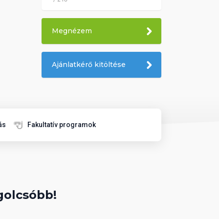
Megnézem
Ajánlatkérő kitöltése
ás
Fakultatív programok
golcsóbb!