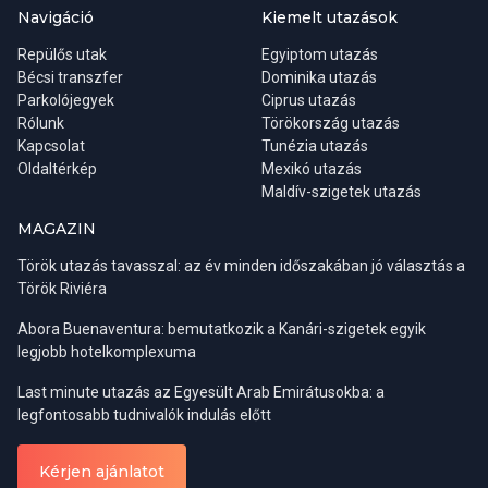
Navigáció
Kiemelt utazások
Repülős utak
Egyiptom utazás
Bécsi transzfer
Dominika utazás
Parkolójegyek
Ciprus utazás
Rólunk
Törökország utazás
Kapcsolat
Tunézia utazás
Oldaltérkép
Mexikó utazás
Maldív-szigetek utazás
MAGAZIN
Török utazás tavasszal: az év minden időszakában jó választás a
Török Riviéra
Abora Buenaventura: bemutatkozik a Kanári-szigetek egyik
legjobb hotelkomplexuma
Last minute utazás az Egyesült Arab Emirátusokba: a
legfontosabb tudnivalók indulás előtt
Kérjen ajánlatot