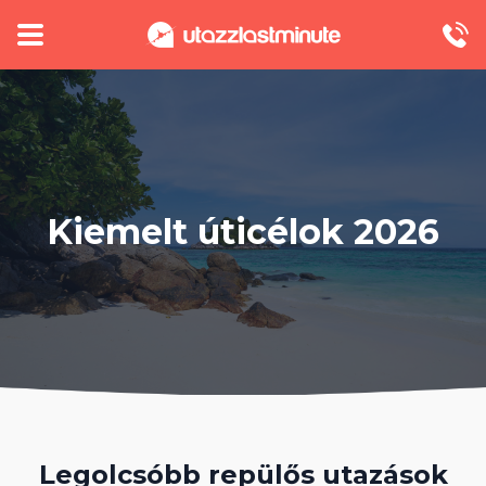
Kiemelt úticélok 2026
Legolcsóbb repülős utazások