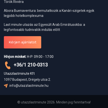
Török Riviéra
Abora Buenaventura: bemutatkozik a Kanári-szigetek egyik
legjobb hotelkomplexuma
Last minute utazás az Egyesült Arab Emirátusokba: a
legfontosabb tudnivalók indulás előtt
Kérjen ajánlatot
Hívjon minket:
H-P: 09:00 - 17:00
+36/1 210-0313
Utazzlastminute Kft
1097 Budapest, Drégely utca 2.
info@utazzlastminute.hu
© utazzlastminute 2026. Minden jog fenntartva!