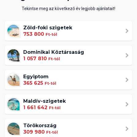
Tekintse meg az következő év legjobb ajánlatait!
Zöld-foki szigetek
753 800
Ft-tól
Dominikai Köztársaság
1 057 810
Ft-tól
Egyiptom
365 625
Ft-tól
Maldív-szigetek
1 661 642
Ft-tól
Törökország
309 980
Ft-tól