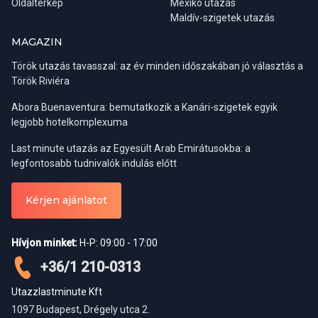
Oldaltérkép
Mexikó utazás
Maldív-szigetek utazás
MAGAZIN
Török utazás tavasszal: az év minden időszakában jó választás a
Török Riviéra
Abora Buenaventura: bemutatkozik a Kanári-szigetek egyik
legjobb hotelkomplexuma
Last minute utazás az Egyesült Arab Emirátusokba: a
legfontosabb tudnivalók indulás előtt
Kérjen ajánlatot
Hívjon minket:
H-P: 09:00 - 17:00
+36/1 210-0313
Utazzlastminute Kft
1097 Budapest, Drégely utca 2.