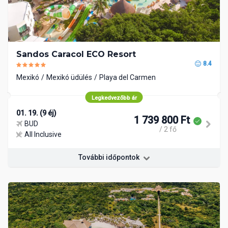
Sandos Caracol ECO Resort
8.4
Mexikó
Mexikó üdülés
Playa del Carmen
Legkedvezőbb ár
01. 19. (9 éj)
1 739 800 Ft
BUD
/ 2 fő
All Inclusive
További időpontok