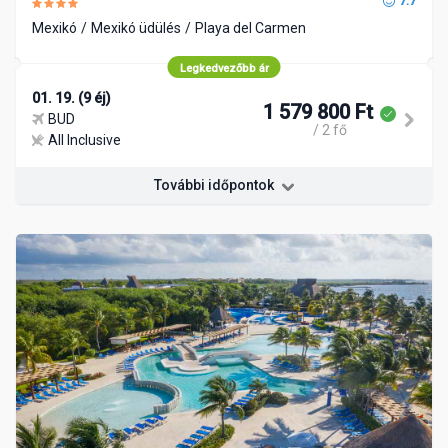
7.7
Mexikó
Mexikó üdülés
Playa del Carmen
Legkedvezőbb ár
01. 19. (9 éj)
1 579 800 Ft
BUD
/ 2 fő
All Inclusive
További időpontok