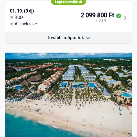
Legkedvezőbb ár
01. 19. (9 éj)
2 099 800 Ft
BUD
/ 2 fő
All Inclusive
További időpontok