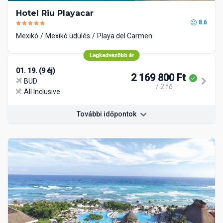
Hotel Riu Playacar
8.6
Mexikó
Mexikó üdülés
Playa del Carmen
Legkedvezőbb ár
01. 19. (9 éj)
2 169 800 Ft
BUD
/ 2 fő
All Inclusive
További időpontok