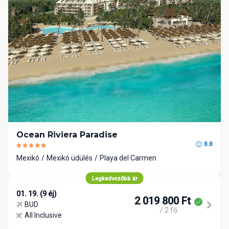
Ocean Riviera Paradise
8.8
Mexikó
Mexikó üdülés
Playa del Carmen
Legkedvezőbb ár
01. 19. (9 éj)
2 019 800 Ft
BUD
/ 2 fő
All Inclusive