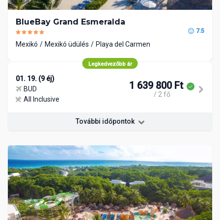
BlueBay Grand Esmeralda
7.5
Mexikó
Mexikó üdülés
Playa del Carmen
Legkedvezőbb ár
01. 19. (9 éj)
1 639 800 Ft
BUD
/ 2 fő
All Inclusive
További időpontok