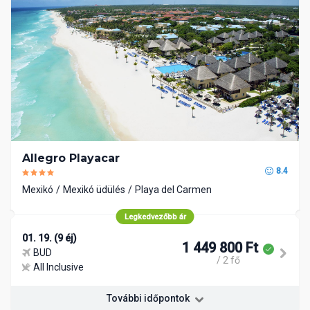
Allegro Playacar
8.4
Mexikó
Mexikó üdülés
Playa del Carmen
Legkedvezőbb ár
01. 19. (9 éj)
1 449 800 Ft
BUD
/ 2 fő
All Inclusive
További időpontok