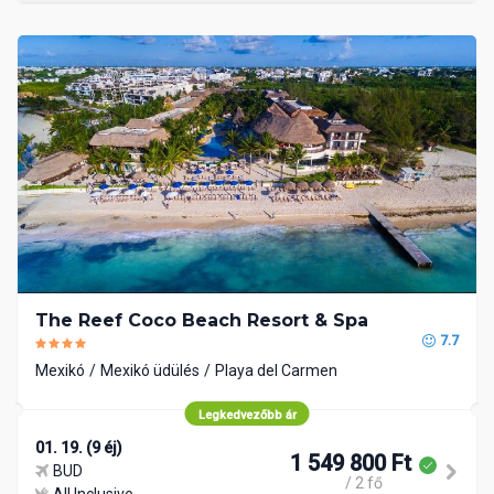
The Reef Coco Beach Resort & Spa
7.7
Mexikó
Mexikó üdülés
Playa del Carmen
Legkedvezőbb ár
01. 19. (9 éj)
1 549 800 Ft
BUD
/ 2 fő