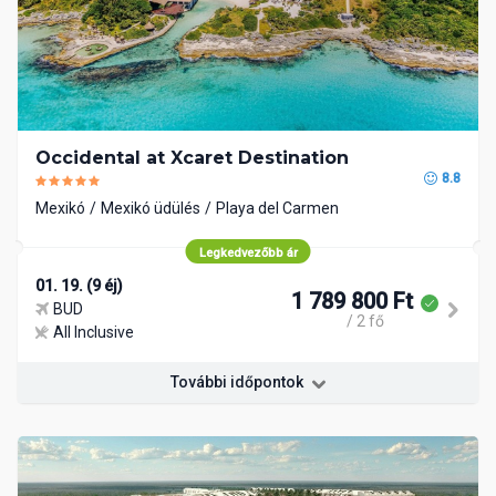
Occidental at Xcaret Destination
8.8
Mexikó
Mexikó üdülés
Playa del Carmen
Legkedvezőbb ár
01. 19. (9 éj)
1 789 800 Ft
BUD
/ 2 fő
All Inclusive
További időpontok