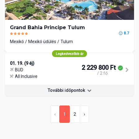
Grand Bahia Principe Tulum
8.7
Mexikó
Mexikó üdülés
Tulum
Legkedvezőbb ár
01. 19. (9 éj)
2 229 800 Ft
BUD
/ 2 fő
All Inclusive
További időpontok
‹
1
2
›