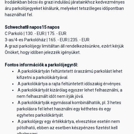
Irodáinkban bécsi és grazi indulású járatainkhoz kedvezményes
áru parkolójegyeket kínálunk, melyeket tetszőleges időpontban
használhat fel.
Schwechat8 napos15 napos
C Parkoló | 130. - EUR | 175. - EUR
3-as/4-es Parkolóház | 165. - EUR | 235. - EUR
A grazi parkolójegy limitáltan áll rendelkezésünkre, ezért kérjük
Önöket, hogy időben jelezzék igényüket.
Fontos információk a parkolójegyről:
A parkolókártyán feltüntetett óraszámú parkolást lehet
kifizetni a parkolókártyával.
A parkolókártya a rajta feltüntetett időszakig érvényes.
A parkolókártyát kizárólag egyszer lehet felhasználni, a
nem felhasznált időt nem írják jóvá.
A parkolókártyák egymással kombinálhatók, pl. 3 hetes
parkolásra fel lehet használni egy kéthetes és egy
egyhetes parkolókártyát.
A parkolójegy egy értékkártya, elvesztése esetén nem
pótolható, ebben az esetben készpénzes fizetést kell