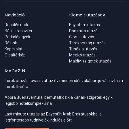
Navigáció
Kiemelt utazások
Repülős utak
Egyiptom utazás
Bécsi transzfer
Dominika utazás
Parkolójegyek
Ciprus utazás
Rólunk
Törökország utazás
Kapcsolat
Tunézia utazás
Oldaltérkép
Mexikó utazás
Maldív-szigetek utazás
MAGAZIN
Török utazás tavasszal: az év minden időszakában jó választás a
Török Riviéra
Abora Buenaventura: bemutatkozik a Kanári-szigetek egyik
legjobb hotelkomplexuma
Last minute utazás az Egyesült Arab Emirátusokba: a
legfontosabb tudnivalók indulás előtt