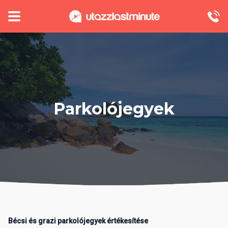
Parkolójegyek
Bécsi és grazi parkolójegyek értékesítése