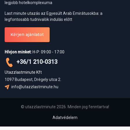
legjobb hotelkomplexuma
Last minute utazás az Egyesült Arab Emirátusokba: a
legfontosabb tudnivalók indulás előtt
Kérjen ajánlatot
Hívjon minket:
H-P: 09:00 - 17:00
+36/1 210-0313
Utazzlastminute Kft
1097 Budapest, Drégely utca 2.
info@utazzlastminute.hu
© utazzlastminute 2026. Minden jog fenntartva!
Adatvédelem