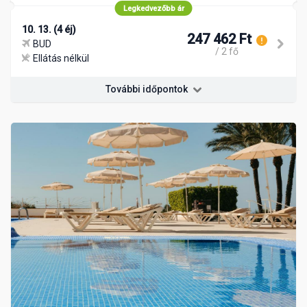
Legkedvezőbb ár
10. 13. (4 éj)
247 462 Ft
BUD
/ 2 fő
Ellátás nélkül
További időpontok