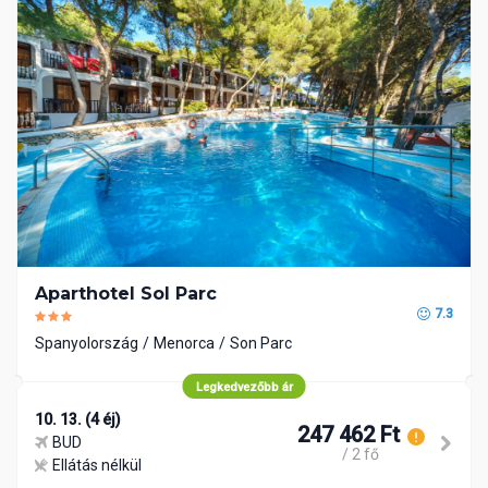
Aparthotel Sol Parc
7.3
Spanyolország
Menorca
Son Parc
Legkedvezőbb ár
10. 13. (4 éj)
247 462 Ft
BUD
/ 2 fő
Ellátás nélkül