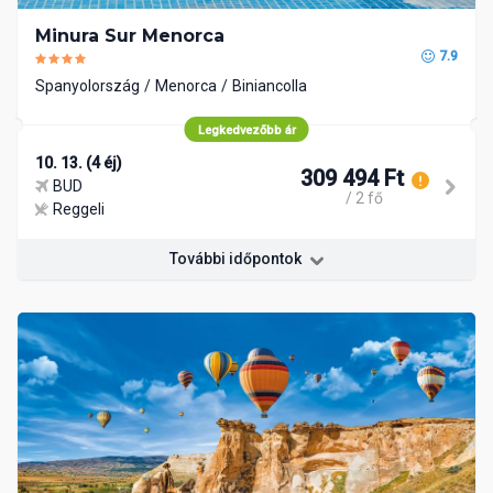
Minura Sur Menorca
7.9
Spanyolország
Menorca
Biniancolla
Legkedvezőbb ár
10. 13. (4 éj)
309 494 Ft
BUD
/ 2 fő
Reggeli
További időpontok