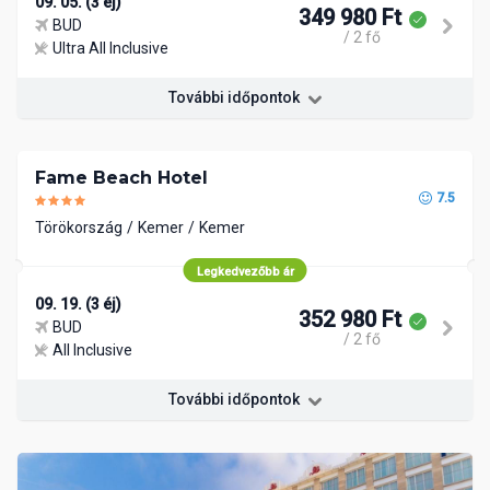
09. 05. (3 éj)
349 980 Ft
BUD
/ 2 fő
Ultra All Inclusive
További időpontok
Fame Beach Hotel
7.5
Törökország
Kemer
Kemer
Legkedvezőbb ár
09. 19. (3 éj)
352 980 Ft
BUD
/ 2 fő
All Inclusive
További időpontok