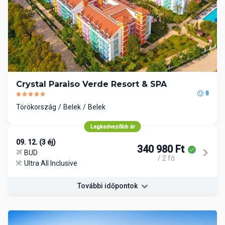
Crystal Paraiso Verde Resort & SPA
8
Törökország
Belek
Belek
Legkedvezőbb ár
09. 12. (3 éj)
340 980 Ft
BUD
/ 2 fő
Ultra All Inclusive
További időpontok