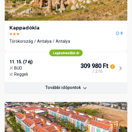
Kappadókia
0
Törökország
Antalya
Antalya
Legkedvezőbb ár
11. 15. (7 éj)
309 980 Ft
BUD
/ 2 fő
Reggeli
További időpontok