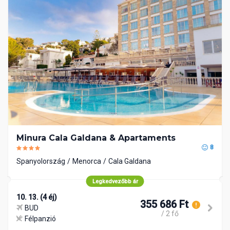
Minura Cala Galdana & Apartaments
8
Spanyolország
Menorca
Cala Galdana
Legkedvezőbb ár
10. 13. (4 éj)
355 686 Ft
BUD
/ 2 fő
Félpanzió