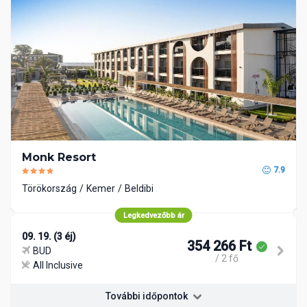
Monk Resort
7.9
Törökország
Kemer
Beldibi
Legkedvezőbb ár
09. 19. (3 éj)
354 266 Ft
BUD
/ 2 fő
All Inclusive
További időpontok