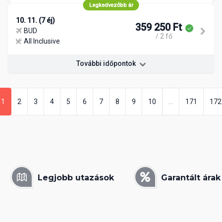
Legkedvezőbb ár
10. 11. (7 éj)
359 250 Ft
BUD
/ 2 fő
All Inclusive
További időpontok
1
2
3
4
5
6
7
8
9
10
...
171
172
Legjobb utazások
Garantált árak