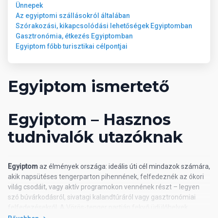
Ünnepek
Az egyiptomi szállásokról általában
Szórakozási, kikapcsolódási lehetőségek Egyiptomban
Gasztronómia, étkezés Egyiptomban
Egyiptom főbb turisztikai célpontjai
Egyiptom ismertető
Egyiptom – Hasznos
tudnivalók utazóknak
Egyiptom
az élmények országa: ideális úti cél mindazok számára,
akik napsütéses tengerparton pihennének, felfedeznék az ókori
világ csodáit, vagy aktív programokon vennének részt – legyen
szó búvárkodásról, sivatagi kalandtúráról vagy gasztronómiai
felfedezésekről. A Vörös-tenger partján fekvő üdülőhelyek
(például Hurghada, Makadi Bay vagy Sharm el-Sheikh) egész