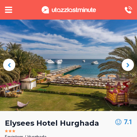
7.1
Elysees Hotel Hurghada
Egyiptom
Hurghada