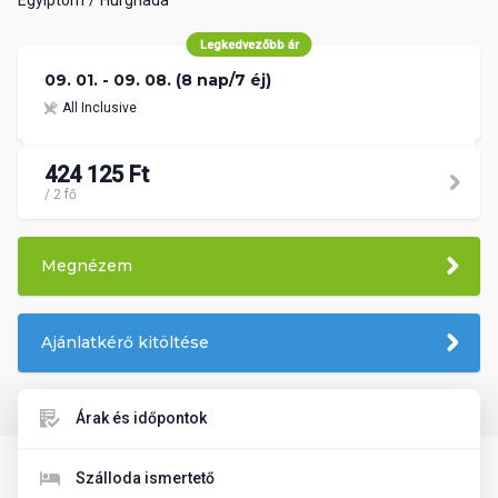
Legkedvezőbb ár
09. 01. - 09. 08. (8 nap/7 éj)
All Inclusive
424 125 Ft
/ 2 fő
Megnézem
Ajánlatkérő kitöltése
Árak és időpontok
Szálloda ismertető