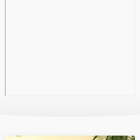
Hajszárító
Minibár
Széf
Zuhanyzó vagy fürdőkád
Telefon
Televízió
WC