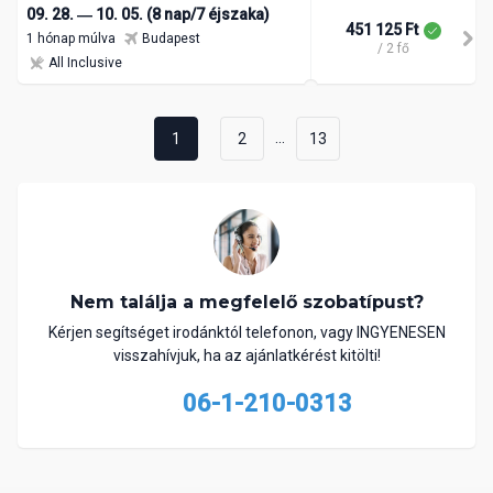
09. 28. ― 10. 05. (8 nap/7 éjszaka)
451 125 Ft
1 hónap múlva
Budapest
/ 2 fő
All Inclusive
...
1
2
13
Nem találja a megfelelő szobatípust?
Kérjen segítséget irodánktól telefonon, vagy INGYENESEN
visszahívjuk, ha az ajánlatkérést kitölti!
06-1-210-0313