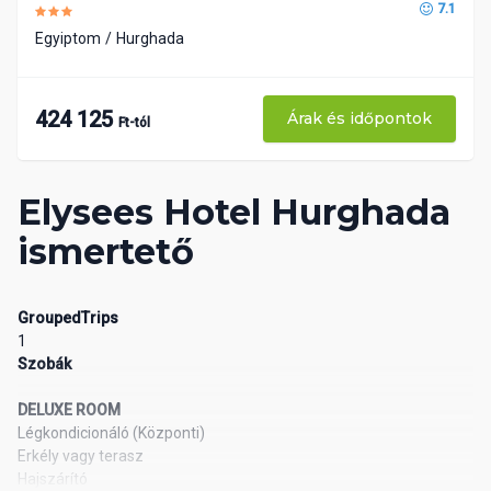
7.1
Egyiptom
Hurghada
424 125
Árak és időpontok
Ft-tól
Elysees Hotel Hurghada
ismertető
GroupedTrips
1
Szobák
DELUXE ROOM
Légkondicionáló (Központi)
Erkély vagy terasz
Hajszárító