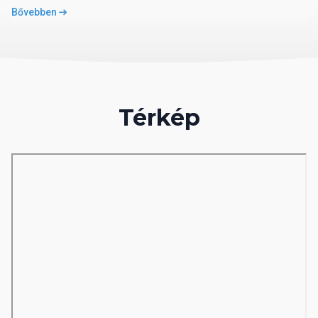
Minibár
Bővebben
Széf
Zuhanyzó vagy fürdőkád
Telefon
Televízió
WC
Térkép
STANDARD SZOBA
Légkondicionáló (Központi)
Erkély vagy terasz
Hajszárító
Minibár
Széf
Zuhanyzó vagy fürdőkád
Telefon
Televízió
WC
DELUXE SUITE
Légkondicionáló (Központi)
Erkély vagy terasz