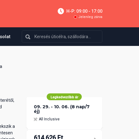
H-P: 09:00 - 17:00
Jelenleg zárva
solat
a
Legkedvezőbb ár
terétől,
09. 29. - 10. 06. (8 nap/7
d
éj)
All Inclusive
ekszik a
entesen
614 626 Ft