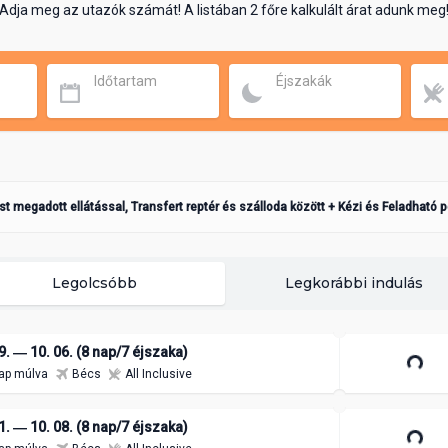
Adja meg az utazók számát! A listában 2 főre kalkulált árat adunk meg
Időtartam
Éjszakák
ást megadott ellátással, Transfert reptér és szálloda között + Kézi és Feladható 
Legolcsóbb
Legkorábbi indulás
9. ― 10. 06. (8 nap/7 éjszaka)
ap múlva
Bécs
All Inclusive
1. ― 10. 08. (8 nap/7 éjszaka)