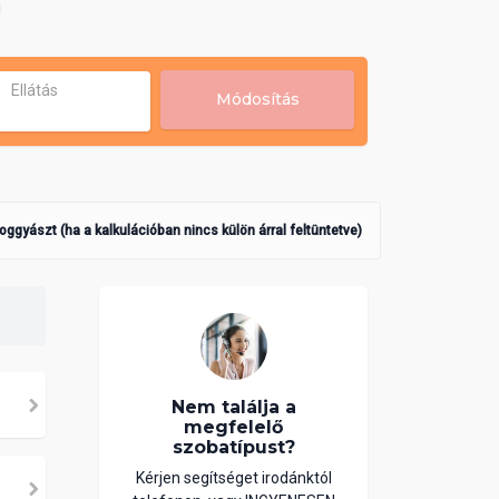
!
Ellátás
Módosítás
poggyászt (ha a kalkulációban nincs külön árral feltüntetve)
Nem találja a
megfelelő
szobatípust?
Kérjen segítséget irodánktól