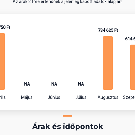
Az árak 2 főre értendőek a jelenleg kapott adatok alapján!
50 Ft
734 625 Ft
614 
NA
NA
NA
ilis
Május
Június
Július
Augusztus
Szep
Árak és időpontok