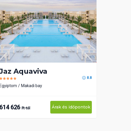
Jaz Aquaviva
8.8
Egyiptom
Makadi bay
614 626
Árak és időpontok
Ft-tól