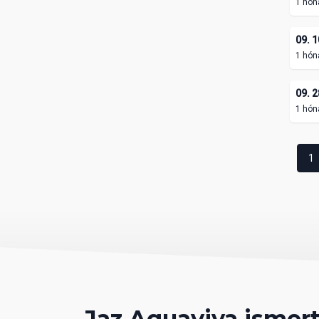
1 hón
09. 1
1 hón
09. 2
1 hón
1
Jaz Aquaviva ismer