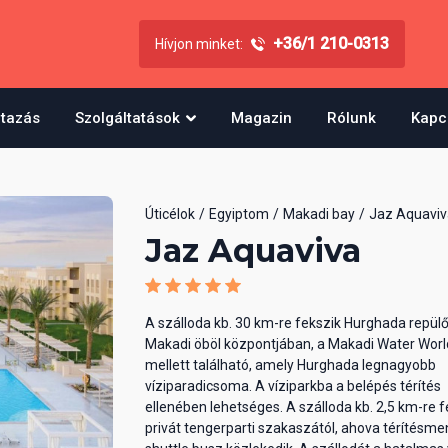
+36/1 210-0313
Hívjon minket:
utazás
Szolgáltatások
Magazin
Rólunk
Kapc
Úticélok
Egyiptom
Makadi bay
Jaz Aquaviv
Jaz Aquaviva
A szálloda kb. 30 km-re fekszik Hurghada repülő
Makadi öböl központjában, a Makadi Water Worl
mellett található, amely Hurghada legnagyobb
víziparadicsoma. A víziparkba a belépés térítés
ellenében lehetséges. A szálloda kb. 2,5 km-re f
privát tengerparti szakaszától, ahova térítésm