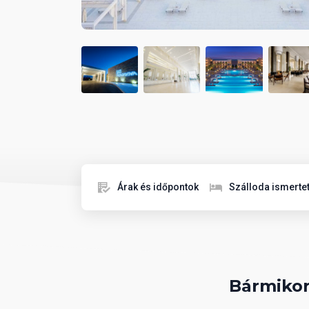
Árak és időpontok
Szálloda ismerte
Bármikor