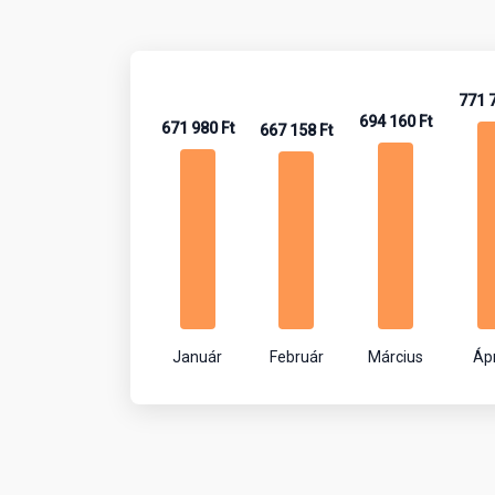
771 7
694 160 Ft
671 980 Ft
667 158 Ft
Január
Február
Március
Ápr