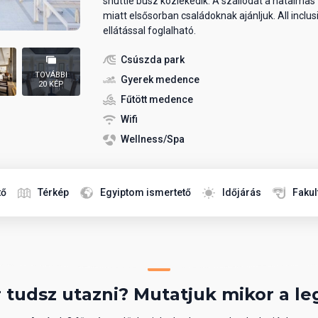
shuttle busz közlekedik. A szállodát a hatalmas 
miatt elsősorban családoknak ajánljuk. All inclus
ellátással foglalható.
Csúszda park
TOVÁBBI
Gyerek medence
20 KÉP
Fűtött medence
Wifi
Wellness/Spa
tő
Térkép
Egyiptom ismertető
Időjárás
Fakul
 tudsz utazni? Mutatjuk mikor a le