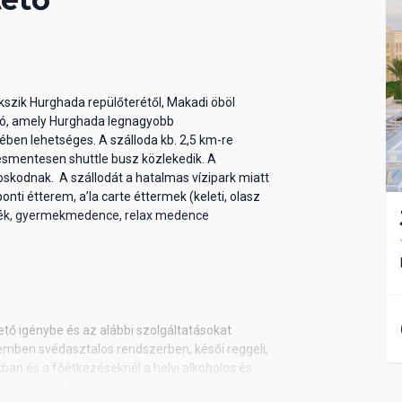
kszik Hurghada repülőterétől, Makadi öböl
ató, amely Hurghada legnagyobb
nében lehetséges. A szálloda kb. 2,5 km-re
tésmentesen shuttle busz közlekedik. A
kodnak. A szállodát a hatalmas vízipark miatt
nti étterem, a’la carte éttermek (keleti, olasz
cék, gyermekmedence, relax medence
hető igénybe és az alábbi szolgáltatásokat
remben svédasztalos rendszerben, késői reggeli,
kban és a főétkezéseknél a helyi alkoholos és
gyaszthatók. Tartózkodás alatt egy alkalommal