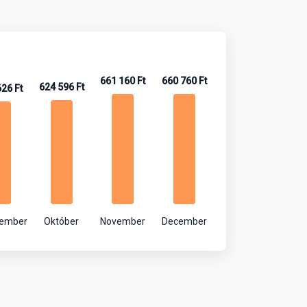
661 160 Ft
660 760 Ft
624 596 Ft
626 Ft
tember
Október
November
December