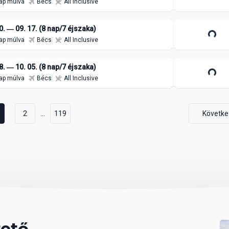
ap múlva
Bécs
All Inclusive
0. ― 09. 17. (8 nap/7 éjszaka)
ap múlva
Bécs
All Inclusive
8. ― 10. 05. (8 nap/7 éjszaka)
ap múlva
Bécs
All Inclusive
...
2
119
Követke
tető