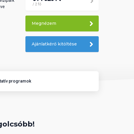
vízipark
/ 2 fő
ive
Megnézem
Ajánlatkérő kitöltése
tatív programok
golcsóbb!