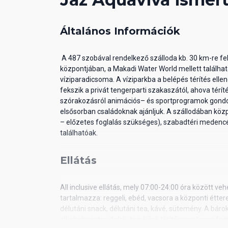
Általános Információk
A 487 szobával rendelkező szálloda kb. 30 km-re fe
központjában, a Makadi Water World mellett találh
víziparadicsoma. A víziparkba a belépés térítés elle
fekszik a privát tengerparti szakaszától, ahova térí
szórakozásról animációs– és sportprogramok gondos
elsősorban családoknak ajánljuk. A szállodában közpo
– előzetes foglalás szükséges), szabadtéri meden
találhatóak.
Ellátás
All inclusive ellátás, mely 07:00-24:00 óra között ve
tartalmazza: reggeli, ebéd, vacsora a központi étte
délutáni snack, délutáni tea, kávé, sütemény. A báro
alkoholmentes italok, tea, kávé térítésmentesen fo