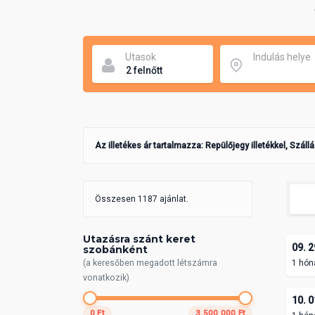
Utasok
Indulás helye
Az illetékes ár tartalmazza: Repülőjegy illetékkel, Száll
Összesen 1187 ajánlat.
Utazásra szánt keret
09. 2
szobánként
(a keresőben megadott létszámra
1 hón
vonatkozik)
10. 0
0 Ft
3 500 000 Ft