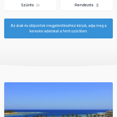
Szűrés
Rendezés
Az árak és időpontok megjelenítéséhez kérjük, adja meg a
keresési adatokat a fenti szűrőben.