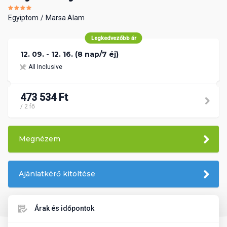
Egyiptom
Marsa Alam
Legkedvezőbb ár
12. 09. - 12. 16. (8 nap/7 éj)
All Inclusive
473 534 Ft
/ 2 fő
Megnézem
Ajánlatkérő kitöltése
Árak és időpontok