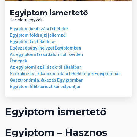
Ellátás
Egyiptom ismertető
all inclusive: napi háromszori főétkezés, helyi alkoholos és
Tartalomjegyzék
alkoholmentes italok korlátlan fogyasztása 10:00 - 24:00 óráig,
Egyiptom beutazási feltételek
napközben snack (snack, sütemény). Az all inclusive szállodák
Egyiptom földrajzi jellemzői
szolgáltatásai bizonyos részletekben szállodánként eltérhetnek.
Egyiptom közlekedése
Egészségügyi helyzet Egyiptomban
Az egyiptomi társadalomról röviden
Ünnepek
Az egyiptomi szállásokról általában
Szórakozási, kikapcsolódási lehetőségek Egyiptomban
Gasztronómia, étkezés Egyiptomban
Egyiptom főbb turisztikai célpontjai
Egyiptom ismertető
Egyiptom – Hasznos