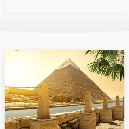
homokos-korallos part
napágyak, napernyők illetékmentesen
tengerparti bár
a nyílt víz egy mólón közelíthető meg
Sport és szórakozás díjmentesen
animációs programok,
alkalmanként esti műsorok
2 teniszpálya - Brayka Bay Resort szállodában
asztalitenisz, biliárd, strandröplabda,
futball, kosárlabda, fitneszterem
Sport és szórakozás külön díjért
szauna, masszázs, szépségszalon
búvárkodási lehetőség