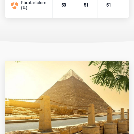
Páratartalom
53
51
51
52
(%)
Az időjárás tekintetében októbertől áprilisig tart a legideálisabb
időszak. Ilyenkor napközben kellemes meleg, este pedig enyhe
hőmérséklet jellemző, a tengervíz strandolásra is alkalmas. A
nyári hónapok (június-augusztus) extrém forróságot hoznak,
különösen a délebbi területeken (pl. Luxor), ezért ilyenkor
városnézés kevésbé ajánlott.
Érdemes figyelembe venni a Ramadan időszakát is, amely évente
eltérő dátumra esik. Ez alatt sok étterem és üzlet napközben
zárva lehet.
Mit érdemes magunkkal vinni?
Az utazás során praktikus a könnyű, világos színű, jól szellőző
ruházat. A strandoláshoz napvédő krém (magas faktorszámú),
napszemüveg, kalap, strandpapucs ajánlott. A városnézésekhez
és kirándulásokhoz zárt cipő és hosszú nadrág, illetve vállat
takaró felső javasolt, különösen a vallási helyszíneken vagy