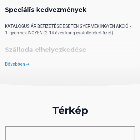
Speciális kedvezmények
KATALÓGUS ÁR BEFIZETÉSE ESETÉN GYERMEK INGYEN AKCIÓ -
1. gyermek INGYEN (2-14 éves korig csak illetéket fizet)
Szálloda elhelyezkedése
Bővebben
távolság a tengerparttól: közvetlen
távolság a repülőtértől (Marsa Alam): 43 km
távolság a központtól: 14 km
Szoba leírása
Térkép
kétágyas szoba
családi szoba felárért
deluxe és deluxe front view szoba felárért lekérésre
légkondicionáló
telefon, műholdas TV