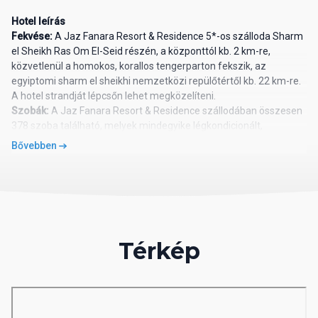
Hotel leírás
Fekvése:
A Jaz Fanara Resort & Residence 5*-os szálloda Sharm
el Sheikh Ras Om El-Seid részén, a központtól kb. 2 km-re,
közvetlenül a homokos, korallos tengerparton fekszik, az
egyiptomi sharm el sheikhi nemzetközi repülőtértől kb. 22 km-re.
A hotel strandját lépcsőn lehet megközelíteni.
Szobák:
A Jaz Fanara Resort & Residence szállodában összesen
378 szoba található, melyek mindegyike légkondicionált,
televízióval, telefonnal, mini bárral (fogyasztás térítés ellenében),
Bővebben
széffel, a fürdőszoba hajszárítóval felszerelt. A szobák egy
részéhez erkély vagy terasz tartozik.
Szolgáltatások:
Éttermek, bárok, medencék, SPA és wellness
szolgáltatások (jakuzzi, szauna, gőzfürdő, masszázs),
szépségszalon, fitneszterem, asztalitenisz, biliárd, íjászat,
teniszpálya, strandröplabda, boccia, vízi sportok a tengerparton,
Térkép
búvárközpont, WiFi csatlakozási lehetőség a lobbyban, üzletek,
orvosi ügyelet, animációs programok, élő zene, disco,
gyermekmedencék, gyermekklub, játszótér. Egyes
szolgáltatásokat csak külön térítés ellenében vehetnek igénybe a
nyaralók!