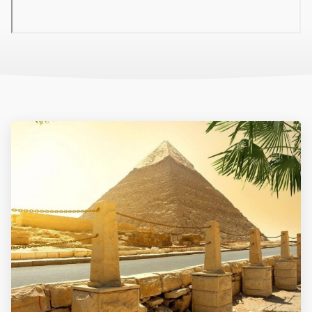
útvonalon, az adókat és illetékeket, a repülőtéren magyar nyelvű
asszisztenciát és a repülőtéri transzfereket.
A csomagár nem tartalmazza: a vízum díjat, az útlemondási
biztosítást, az utasbiztosítást.