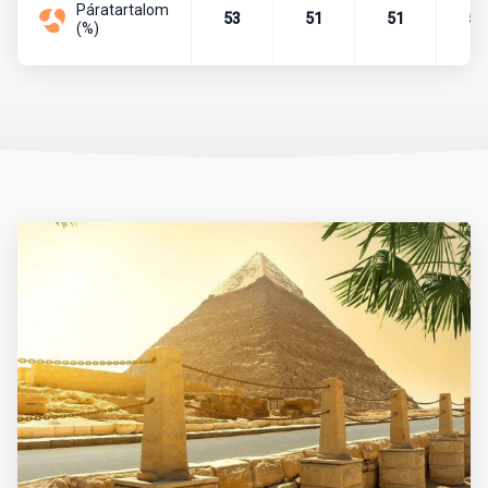
Páratartalom
53
51
51
52
(%)
Az időjárás tekintetében októbertől áprilisig tart a legideálisabb
időszak. Ilyenkor napközben kellemes meleg, este pedig enyhe
hőmérséklet jellemző, a tengervíz strandolásra is alkalmas. A
nyári hónapok (június-augusztus) extrém forróságot hoznak,
különösen a délebbi területeken (pl. Luxor), ezért ilyenkor
városnézés kevésbé ajánlott.
Érdemes figyelembe venni a Ramadan időszakát is, amely évente
eltérő dátumra esik. Ez alatt sok étterem és üzlet napközben
zárva lehet.
Mit érdemes magunkkal vinni?
Az utazás során praktikus a könnyű, világos színű, jól szellőző
ruházat. A strandoláshoz napvédő krém (magas faktorszámú),
napszemüveg, kalap, strandpapucs ajánlott. A városnézésekhez
és kirándulásokhoz zárt cipő és hosszú nadrág, illetve vállat
takaró felső javasolt, különösen a vallási helyszíneken vagy