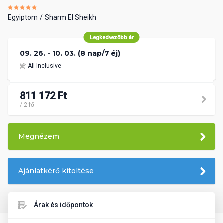
Egyiptom
Sharm El Sheikh
Legkedvezőbb ár
09. 26. - 10. 03. (8 nap/7 éj)
All Inclusive
811 172 Ft
/ 2 fő
Megnézem
Ajánlatkérő kitöltése
Árak és időpontok