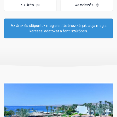
Szűrés
Rendezés
Az árak és időpontok megjelenítéséhez kérjük, adja meg a
keresési adatokat a fenti szűrőben.