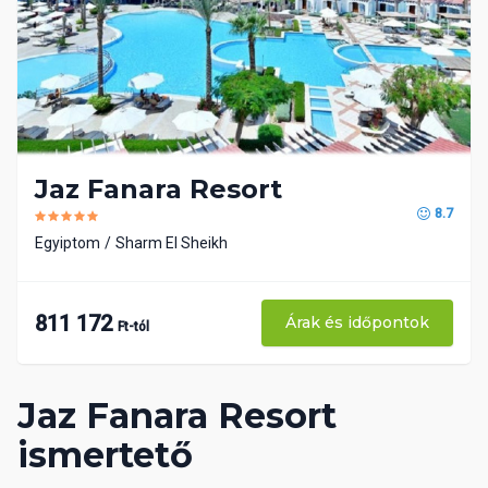
Jaz Fanara Resort
8.7
Egyiptom
Sharm El Sheikh
811 172
Árak és időpontok
Ft-tól
Jaz Fanara Resort
ismertető