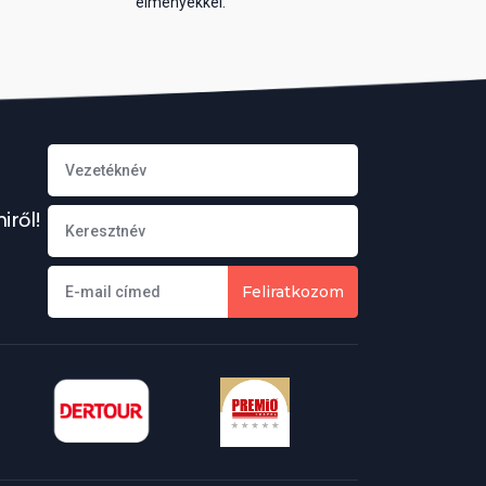
élményekkel.
ről!
Feliratkozom