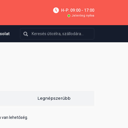
H-P: 09:00 - 17:00
Jelenleg nyitva
solat
Legnépszerűbb
n van lehetőség.