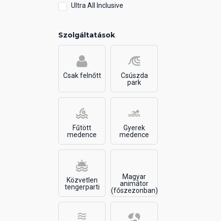
Ultra All Inclusive
Szolgáltatások
Csak felnőtt
Csúszda
park
Fűtött
Gyerek
medence
medence
Magyar
Közvetlen
animátor
tengerparti
(főszezonban)