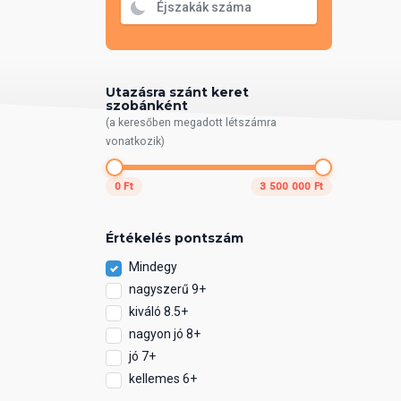
Utazásra szánt keret
szobánként
(a keresőben megadott létszámra
vonatkozik)
0 Ft
3 500 000 Ft
Értékelés pontszám
Mindegy
nagyszerű 9+
kiváló 8.5+
nagyon jó 8+
jó 7+
kellemes 6+