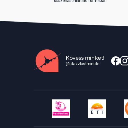
összehasonlítható formában.
Kövess minket!
@utazzlastminute