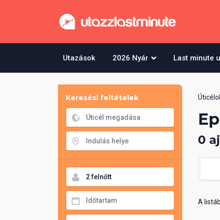
Utazások
2026 Nyár
Last minute 
Keresési feltételek
Úticélo
Ep
0 a
A list