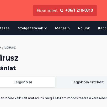
+36/1 210-0313
Hívjon minket:
utazás
Szolgáltatások
Magazin
Rólunk
Kapc
k
Epirusz
irusz
jánlat
Legjobb ár
Legjobbra értékelt
ában 2 főre kalkulált árat adunk meg! Létszám módosítására a keresőbe