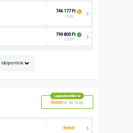
746 177 Ft
/ 2 fő
799 800 Ft
/ 2 fő
 időpontok
Legkedvezőbb ár
Betelt
09. 08. (4 éj)
Betelt