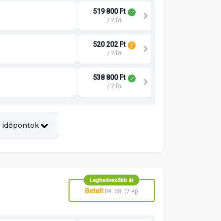
519 800 Ft
/ 2 fő
520 202 Ft
/ 2 fő
538 800 Ft
/ 2 fő
 időpontok
Legkedvezőbb ár
Betelt
09. 08. (7 éj)