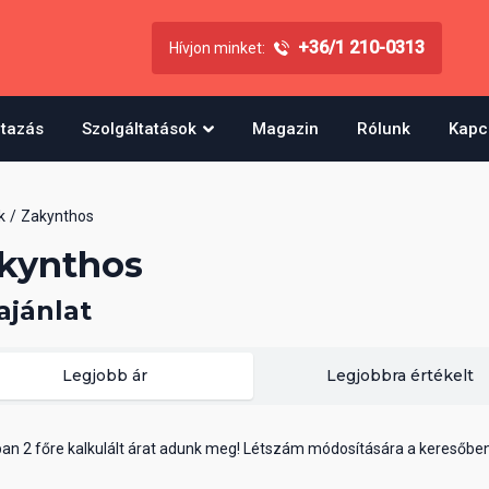
+36/1 210-0313
Hívjon minket:
utazás
Szolgáltatások
Magazin
Rólunk
Kapc
k
Zakynthos
kynthos
ajánlat
Legjobb ár
Legjobbra értékelt
ában 2 főre kalkulált árat adunk meg! Létszám módosítására a keresőbe