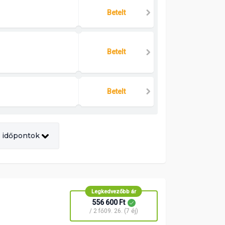
Betelt
Betelt
Betelt
 időpontok
Legkedvezőbb ár
556 600 Ft
/ 2 fő
09. 26. (7 éj)