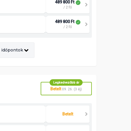
489 800 Ft
/ 2 fő
489 800 Ft
/ 2 fő
 időpontok
Legkedvezőbb ár
Betelt
09. 26. (3 éj)
Betelt