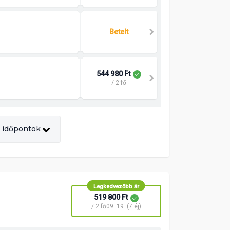
Betelt
544 980 Ft
/ 2 fő
 időpontok
Legkedvezőbb ár
519 800 Ft
/ 2 fő
09. 19. (7 éj)