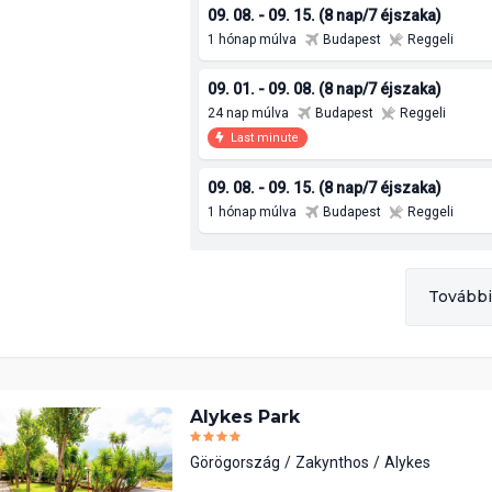
09. 08. - 09. 15. (8 nap/7 éjszaka)
1 hónap múlva
Budapest
Reggeli
09. 01. - 09. 08. (8 nap/7 éjszaka)
24 nap múlva
Budapest
Reggeli
Last minute
09. 08. - 09. 15. (8 nap/7 éjszaka)
1 hónap múlva
Budapest
Reggeli
További
Alykes Park
Görögország
Zakynthos
Alykes