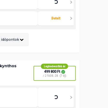
Betelt
Betelt
 időpontok
akynthos
Legkedvezőbb ár
499 800 Ft
/ 2 fő
08. 28. (7 éj)
499 800 Ft
/ 2 fő