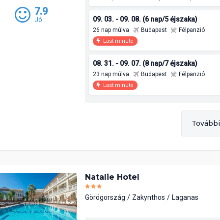
7.9
09. 03. - 09. 08. (6 nap/5 éjszaka)
Jó
26 nap múlva
Budapest
Félpanzió
Last minute
08. 31. - 09. 07. (8 nap/7 éjszaka)
23 nap múlva
Budapest
Félpanzió
Last minute
További
Natalie Hotel
Görögország
Zakynthos
Laganas