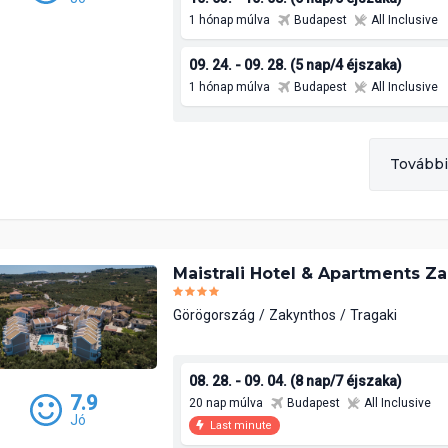
1 hónap múlva
Budapest
All Inclusive
09. 24. - 09. 28. (5 nap/4 éjszaka)
1 hónap múlva
Budapest
All Inclusive
További
Maistrali Hotel & Apartments Z
Görögország
Zakynthos
Tragaki
08. 28. - 09. 04. (8 nap/7 éjszaka)
7.9
20 nap múlva
Budapest
All Inclusive
Jó
Last minute