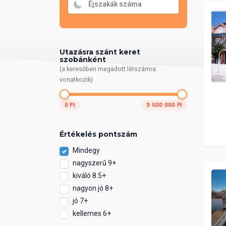
Utazásra szánt keret
szobánként
(a keresőben megadott létszámra
vonatkozik)
0 Ft
3 500 000 Ft
Értékelés pontszám
Mindegy
nagyszerű 9+
kiváló 8.5+
nagyon jó 8+
jó 7+
kellemes 6+