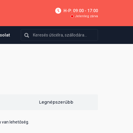
H-P: 09:00 - 17:00
Jelenleg zárva
solat
Legnépszerűbb
n van lehetőség.