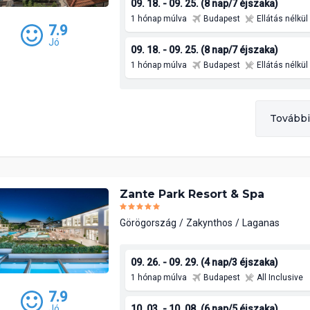
09. 18. - 09. 25. (8 nap/7 éjszaka)
1 hónap múlva
Budapest
Ellátás nélkül
7.9
Jó
09. 18. - 09. 25. (8 nap/7 éjszaka)
1 hónap múlva
Budapest
Ellátás nélkül
További
Zante Park Resort & Spa
Görögország
Zakynthos
Laganas
09. 26. - 09. 29. (4 nap/3 éjszaka)
1 hónap múlva
Budapest
All Inclusive
7.9
10. 03. - 10. 08. (6 nap/5 éjszaka)
Jó