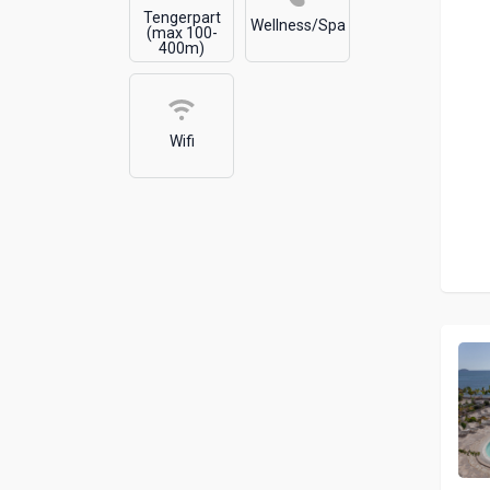
Tengerpart
Wellness/Spa
(max 100-
400m)
Wifi