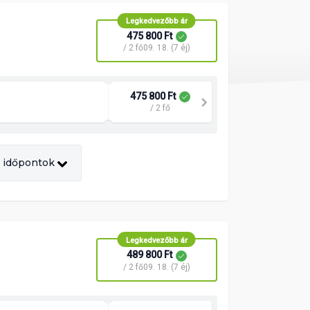
Legkedvezőbb ár
475 800 Ft
/ 2 fő
09. 18. (7 éj)
475 800 Ft
/ 2 fő
 időpontok
Legkedvezőbb ár
489 800 Ft
/ 2 fő
09. 18. (7 éj)