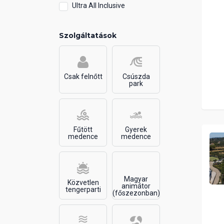
Ultra All Inclusive
Szolgáltatások
Csak felnőtt
Csúszda
park
Fűtött
Gyerek
medence
medence
Magyar
Közvetlen
animátor
tengerparti
(főszezonban)