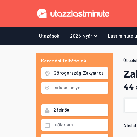
Utazások
2026 Nyár
Last minute 
Keresési feltételek
Úticélo
Za
44 
A list