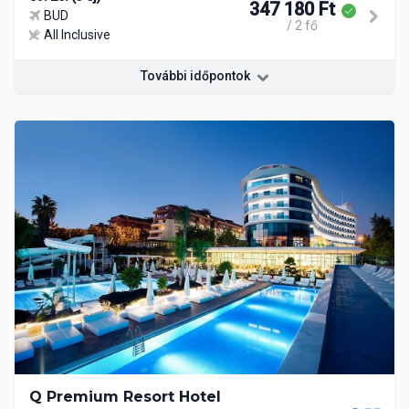
347 180 Ft
BUD
/ 2 fő
All Inclusive
További időpontok
Q Premium Resort Hotel