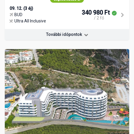
09. 12. (3 éj)
340 980 Ft
BUD
/ 2 fő
Ultra All Inclusive
További időpontok