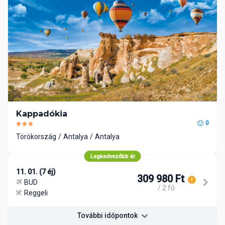
Kappadókia
0
Törökország
Antalya
Antalya
Legkedvezőbb ár
11. 01. (7 éj)
309 980 Ft
BUD
/ 2 fő
Reggeli
További időpontok