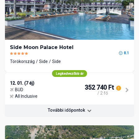
Side Moon Palace Hotel
8.1
Törökország
Side
Side
Legkedvezőbb ár
12. 01. (7 éj)
352 740 Ft
BUD
/ 2 fő
All Inclusive
További időpontok