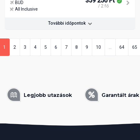
359 250 Ft
BUD
/ 2 fő
All Inclusive
További időpontok
1
2
3
4
5
6
7
8
9
10
...
64
65
Legjobb utazások
Garantált árak