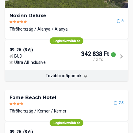
Noxinn Deluxe
8
Törökország
Alanya
Alanya
Legkedvezőbb ár
09. 26. (3 éj)
342 838 Ft
BUD
/ 2 fő
Ultra All Inclusive
További időpontok
Fame Beach Hotel
7.5
Törökország
Kemer
Kemer
Legkedvezőbb ár
09. 26. (3 éj)