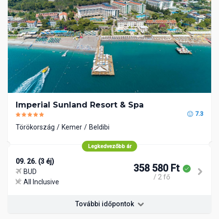
Imperial Sunland Resort & Spa
7.3
Törökország
Kemer
Beldibi
Legkedvezőbb ár
09. 26. (3 éj)
358 580 Ft
BUD
/ 2 fő
All Inclusive
További időpontok