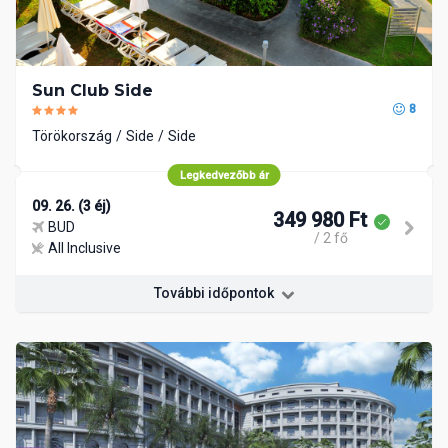
Sun Club Side
8
Törökország
Side
Side
Legkedvezőbb ár
09. 26. (3 éj)
349 980 Ft
BUD
/ 2 fő
All Inclusive
További időpontok