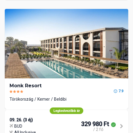
Monk Resort
7.9
Törökország
Kemer
Beldibi
Legkedvezőbb ár
09. 26. (3 éj)
329 980 Ft
BUD
/ 2 fő
All Inclusive