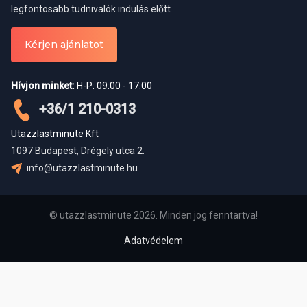
legfontosabb tudnivalók indulás előtt
Kérjen ajánlatot
Hívjon minket:
H-P: 09:00 - 17:00
+36/1 210-0313
Utazzlastminute Kft
1097 Budapest, Drégely utca 2.
info@utazzlastminute.hu
© utazzlastminute 2026. Minden jog fenntartva!
Adatvédelem