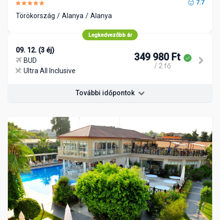
7.7
Törökország
Alanya
Alanya
Legkedvezőbb ár
09. 12. (3 éj)
349 980 Ft
BUD
/ 2 fő
Ultra All Inclusive
További időpontok