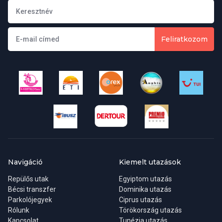
Feliratkozom
Navigáció
Kiemelt utazások
Repülős utak
Egyiptom utazás
Bécsi transzfer
Dominika utazás
Parkolójegyek
Ciprus utazás
Rólunk
Törökország utazás
Kapcsolat
Tunézia utazás