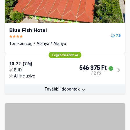
Blue Fish Hotel
7.6
Törökország
Alanya
Alanya
Legkedvezőbb ár
10. 22. (7 éj)
546 375 Ft
BUD
/ 2 fő
All Inclusive
További időpontok