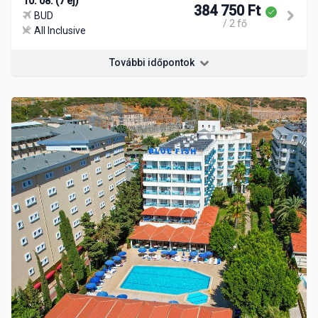
10. 08. (7 éj)
384 750 Ft
BUD
/ 2 fő
All Inclusive
További időpontok