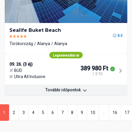
Sealife Buket Beach
8.5
Törökország
Alanya
Alanya
Legkedvezőbb ár
09. 26. (3 éj)
389 980 Ft
BUD
/ 2 fő
Ultra All Inclusive
További időpontok
1
2
3
4
5
6
7
8
9
10
...
16
17