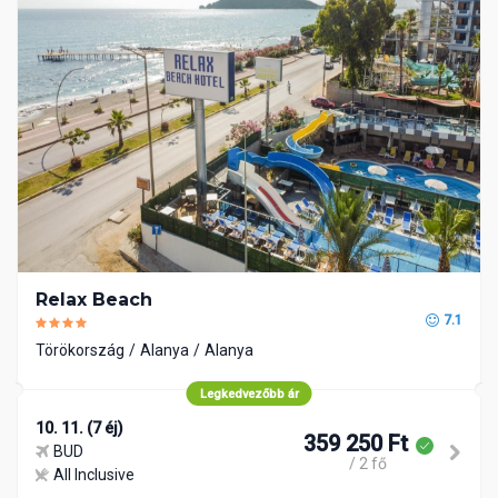
Relax Beach
7.1
Törökország
Alanya
Alanya
Legkedvezőbb ár
10. 11. (7 éj)
359 250 Ft
BUD
/ 2 fő
All Inclusive