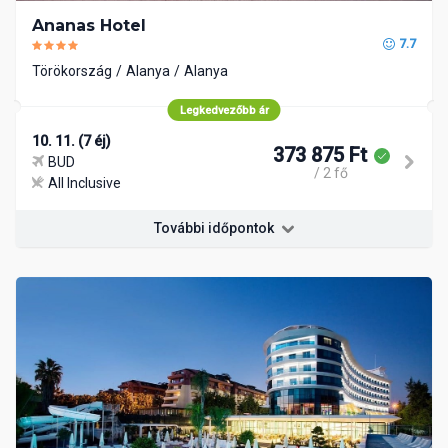
Ananas Hotel
7.7
Törökország
Alanya
Alanya
Legkedvezőbb ár
10. 11. (7 éj)
373 875 Ft
BUD
/ 2 fő
All Inclusive
További időpontok