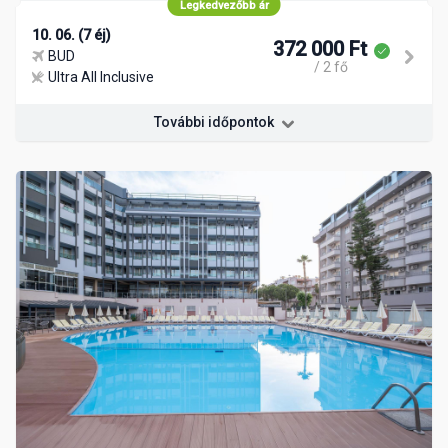
Legkedvezőbb ár
10. 06. (7 éj)
372 000 Ft
BUD
/ 2 fő
Ultra All Inclusive
További időpontok