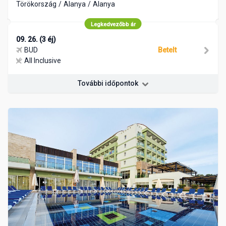
Törökország
Alanya
Alanya
Legkedvezőbb ár
09. 26. (3 éj)
BUD
Betelt
All Inclusive
További időpontok