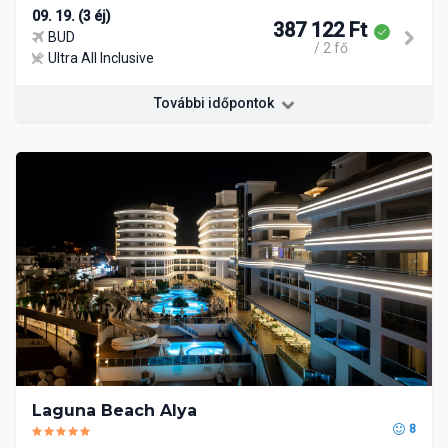
09. 19. (3 éj)
387 122 Ft
BUD
/ 2 fő
Ultra All Inclusive
További időpontok
Laguna Beach Alya
8