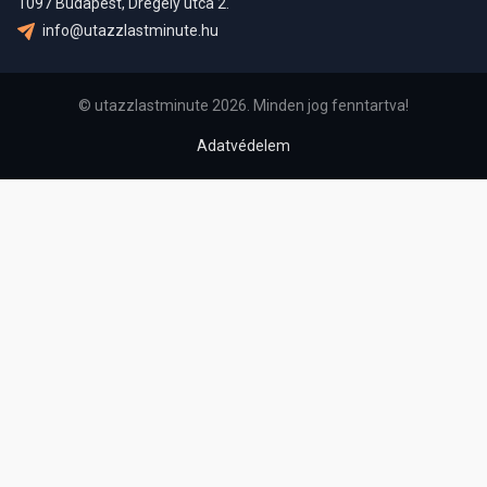
1097 Budapest, Drégely utca 2.
info@utazzlastminute.hu
© utazzlastminute 2026. Minden jog fenntartva!
Adatvédelem