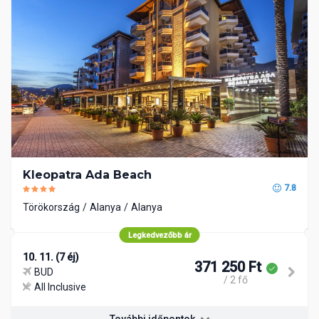
Kleopatra Ada Beach
7.8
Törökország
Alanya
Alanya
Legkedvezőbb ár
10. 11. (7 éj)
371 250 Ft
BUD
/ 2 fő
All Inclusive
További időpontok