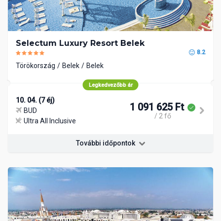
Selectum Luxury Resort Belek
8.2
Törökország
Belek
Belek
Legkedvezőbb ár
10. 04. (7 éj)
1 091 625 Ft
BUD
/ 2 fő
Ultra All Inclusive
További időpontok