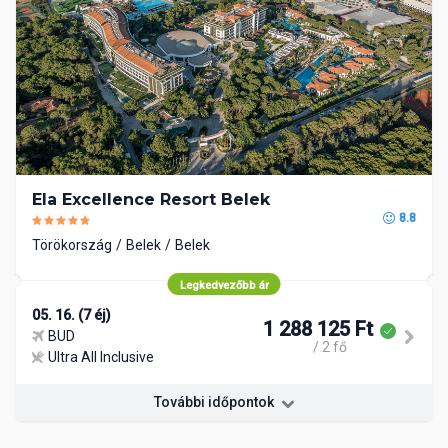
Ela Excellence Resort Belek
8.8
Törökország
Belek
Belek
Legkedvezőbb ár
05. 16. (7 éj)
1 288 125 Ft
BUD
/ 2 fő
Ultra All Inclusive
További időpontok