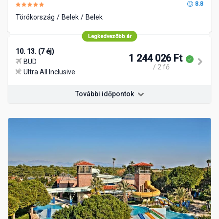
8.8
Törökország
Belek
Belek
Legkedvezőbb ár
10. 13. (7 éj)
1 244 026 Ft
BUD
/ 2 fő
Ultra All Inclusive
További időpontok