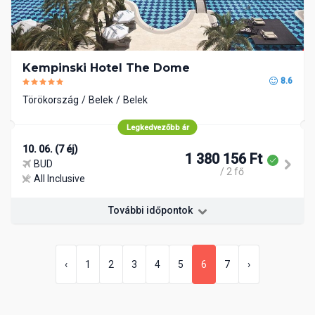
Kempinski Hotel The Dome
8.6
Törökország
Belek
Belek
Legkedvezőbb ár
10. 06. (7 éj)
1 380 156 Ft
BUD
/ 2 fő
All Inclusive
További időpontok
‹
1
2
3
4
5
6
7
›