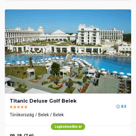
Titanic Deluxe Golf Belek
8.5
Törökország
Belek
Belek
Legkedvezőbb ár
09. 18. (7 éj)