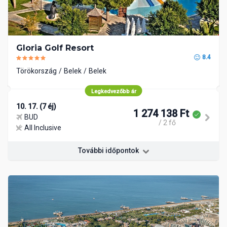
Gloria Golf Resort
8.4
Törökország
Belek
Belek
Legkedvezőbb ár
10. 17. (7 éj)
1 274 138 Ft
BUD
/ 2 fő
All Inclusive
További időpontok