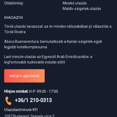
Oldaltérkép
Mexikó utazás
Maldív-szigetek utazás
MAGAZIN
Török utazás tavasszal: az év minden időszakában jó választás a
Török Riviéra
Abora Buenaventura: bemutatkozik a Kanári-szigetek egyik
legjobb hotelkomplexuma
Last minute utazás az Egyesült Arab Emirátusokba: a
legfontosabb tudnivalók indulás előtt
Kérjen ajánlatot
Hívjon minket:
H-P: 09:00 - 17:00
+36/1 210-0313
Utazzlastminute Kft
1097 Budapest, Drégely utca 2.