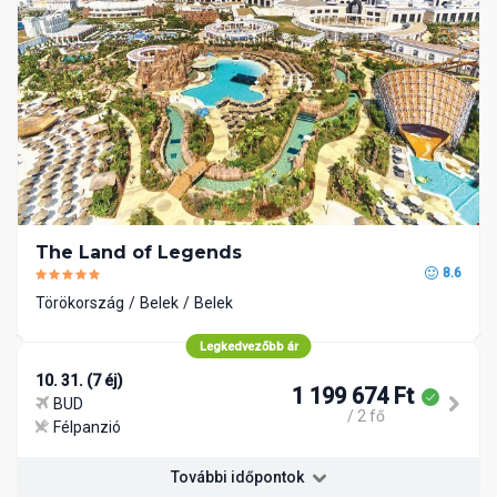
The Land of Legends
8.6
Törökország
Belek
Belek
Legkedvezőbb ár
10. 31. (7 éj)
1 199 674 Ft
BUD
/ 2 fő
Félpanzió
További időpontok