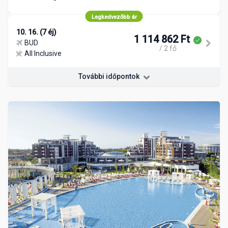
Legkedvezőbb ár
10. 16. (7 éj)
1 114 862 Ft
BUD
/ 2 fő
All Inclusive
További időpontok