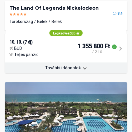
The Land Of Legends Nickelodeon
8.4
Törökország
Belek
Belek
Legkedvezőbb ár
10. 10. (7 éj)
1 355 800 Ft
BUD
/ 2 fő
Teljes panzió
További időpontok