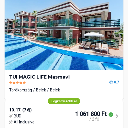
TUI MAGIC LIFE Masmavi
8.7
Törökország
Belek
Belek
Legkedvezőbb ár
10. 17. (7 éj)
1 061 800 Ft
BUD
/ 2 fő
All Inclusive