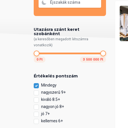
Utazásra szánt keret
szobánként
(a keresőben megadott létszámra
vonatkozik)
0 Ft
3 500 000 Ft
Értékelés pontszám
Mindegy
nagyszerű 9+
kiváló 8.5+
nagyon jó 8+
jó 7+
kellemes 6+