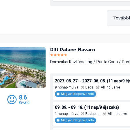
További
RIU Palace Bavaro
Dominikai Köztársaság
Punta Cana
Pun
2027. 05. 27. - 2027. 06. 05. (11 nap/9 é
9 hónap múlva
Bécs
All Inclusive
Magyar Idegenvezető
8.6
Kiváló
09. 09. - 09. 18. (11 nap/9 éjszaka)
1 hónap múlva
Budapest
All Inclusive
Magyar Idegenvezető