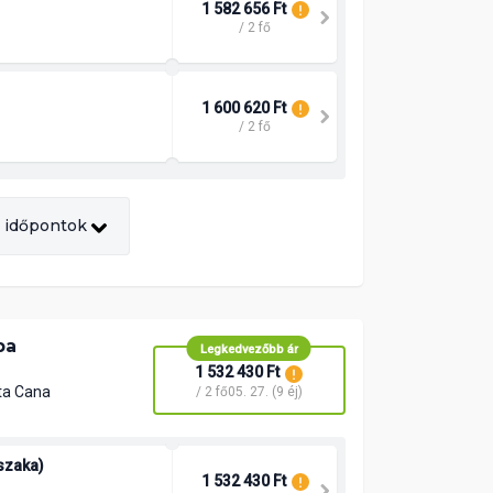
1 582 656 Ft
/ 2 fő
1 600 620 Ft
/ 2 fő
 időpontok
pa
Legkedvezőbb ár
1 532 430 Ft
ta Cana
/ 2 fő
05. 27. (9 éj)
jszaka)
1 532 430 Ft