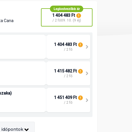
Legkedvezőbb ár
1 404 483 Ft
ta Cana
/ 2 fő
09. 10. (9 éj)
1 404 483 Ft
/ 2 fő
1 415 482 Ft
/ 2 fő
jszaka)
1 451 409 Ft
/ 2 fő
 időpontok