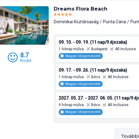
Dreams Flora Beach
Dominikai Köztársaság
Punta Cana
Pun
09. 10. - 09. 19. (11 nap/9 éjszaka)
1 hónap múlva
Budapest
All Inclusive
8.7
Magyar Idegenvezető
Kiváló
09. 17. - 09. 26. (11 nap/9 éjszaka)
1 hónap múlva
Bécs
All Inclusive
Magyar Idegenvezető
2027. 05. 27. - 2027. 06. 05. (11 nap/9 é
9 hónap múlva
Bécs
All Inclusive
Magyar Idegenvezető
További