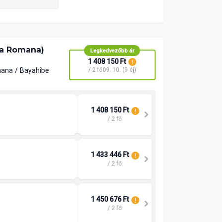
La Romana)
Legkedvezőbb ár
1 408 150 Ft
mana
Bayahibe
/ 2 fő
09. 10. (9 éj)
1 408 150 Ft
/ 2 fő
1 433 446 Ft
/ 2 fő
1 450 676 Ft
/ 2 fő