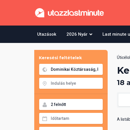
Utazások
2026 Nyár
Last minute 
Keresési feltételek
Úticélo
Ke
18 
A list