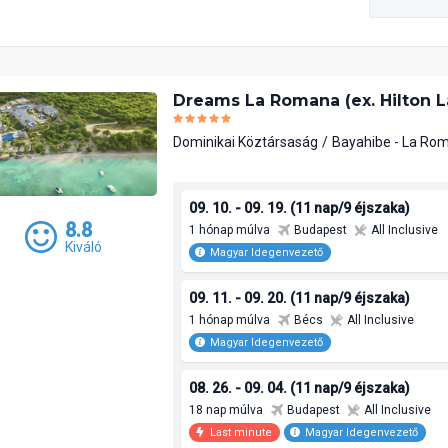
Dreams La Romana (ex. Hilton 
Dominikai Köztársaság
Bayahibe - La Ro
09. 10. - 09. 19. (11 nap/9 éjszaka)
8.8
1 hónap múlva
Budapest
All Inclusive
Kiváló
Magyar Idegenvezető
09. 11. - 09. 20. (11 nap/9 éjszaka)
1 hónap múlva
Bécs
All Inclusive
Magyar Idegenvezető
08. 26. - 09. 04. (11 nap/9 éjszaka)
18 nap múlva
Budapest
All Inclusive
Last minute
Magyar Idegenvezető