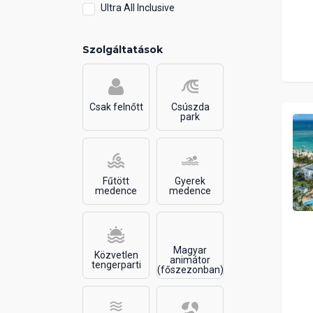
Ultra All Inclusive
Szolgáltatások
Csak felnőtt
Csúszda
park
Fűtött
Gyerek
medence
medence
Magyar
Közvetlen
animátor
tengerparti
(főszezonban)