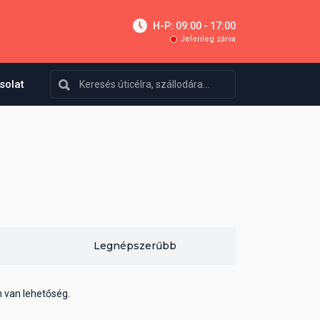
H-P: 09:00 - 17:00
Jelenleg zárva
solat
Legnépszerűbb
n van lehetőség.