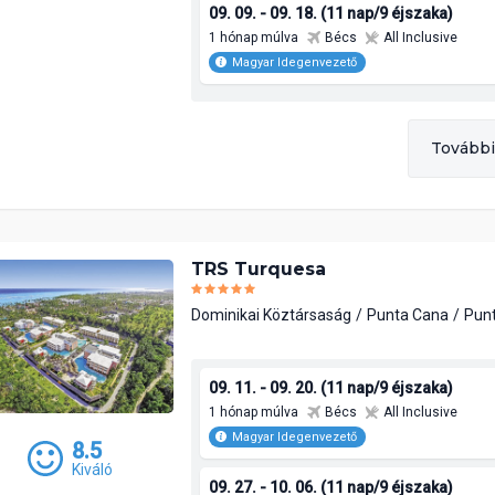
09. 09. - 09. 18. (11 nap/9 éjszaka)
1 hónap múlva
Bécs
All Inclusive
Magyar Idegenvezető
További
TRS Turquesa
Dominikai Köztársaság
Punta Cana
Pun
09. 11. - 09. 20. (11 nap/9 éjszaka)
1 hónap múlva
Bécs
All Inclusive
Magyar Idegenvezető
8.5
Kiváló
09. 27. - 10. 06. (11 nap/9 éjszaka)