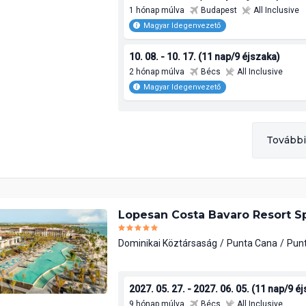
1 hónap múlva
Budapest
All Inclusive
Magyar Idegenvezető
10. 08. - 10. 17. (11 nap/9 éjszaka)
2 hónap múlva
Bécs
All Inclusive
Magyar Idegenvezető
További
Lopesan Costa Bavaro Resort S
Dominikai Köztársaság
Punta Cana
Pun
2027. 05. 27. - 2027. 06. 05. (11 nap/9 é
9 hónap múlva
Bécs
All Inclusive