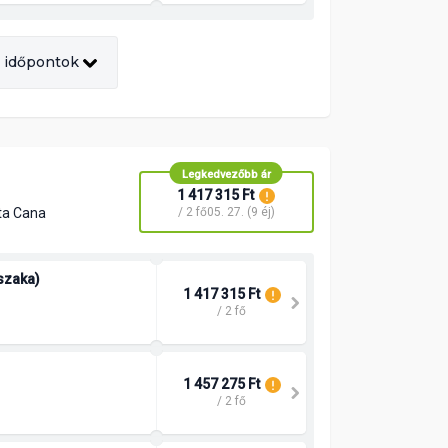
 időpontok
Legkedvezőbb ár
1 417 315 Ft
ta Cana
/ 2 fő
05. 27. (9 éj)
jszaka)
1 417 315 Ft
/ 2 fő
1 457 275 Ft
/ 2 fő