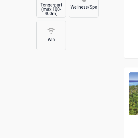
Tengerpart
Wellness/Spa
(max 100-
400m)
Wifi