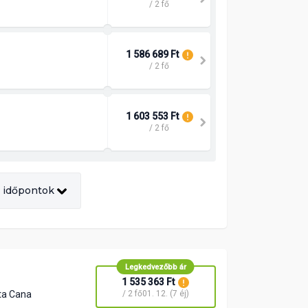
/ 2 fő
1 586 689 Ft
/ 2 fő
1 603 553 Ft
/ 2 fő
 időpontok
Legkedvezőbb ár
1 535 363 Ft
ta Cana
/ 2 fő
01. 12. (7 éj)