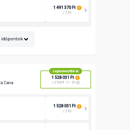
1 491 370 Ft
/ 2 fő
 időpontok
Legkedvezőbb ár
1 528 031 Ft
ta Cana
/ 2 fő
09. 11. (9 éj)
1 528 031 Ft
/ 2 fő