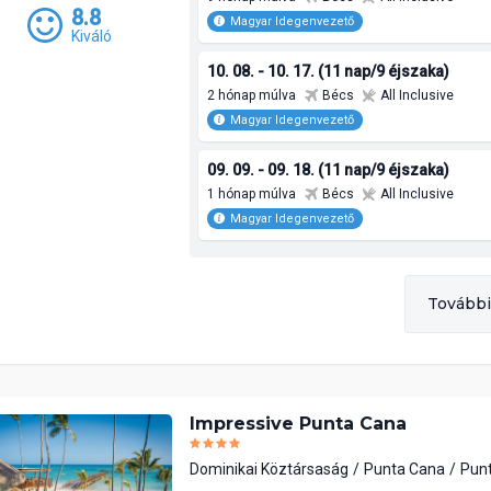
8.8
Magyar Idegenvezető
Kiváló
10. 08. - 10. 17. (11 nap/9 éjszaka)
2 hónap múlva
Bécs
All Inclusive
Magyar Idegenvezető
09. 09. - 09. 18. (11 nap/9 éjszaka)
1 hónap múlva
Bécs
All Inclusive
Magyar Idegenvezető
További
Impressive Punta Cana
Dominikai Köztársaság
Punta Cana
Pun