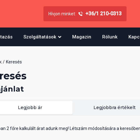
+36/1 210-0313
Hívjon minket:
utazás
Szolgáltatások
Magazin
Rólunk
Kapc
k
Keresés
resés
ajánlat
Legjobb ár
Legjobbra értékelt
ában 2 főre kalkulált árat adunk meg! Létszám módosítására a keresőbe