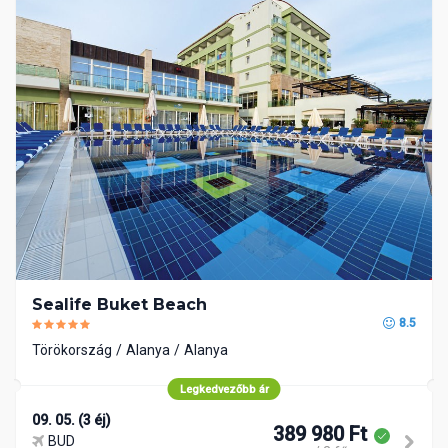
Sealife Buket Beach
8.5
Törökország
Alanya
Alanya
Legkedvezőbb ár
09. 05. (3 éj)
389 980 Ft
BUD