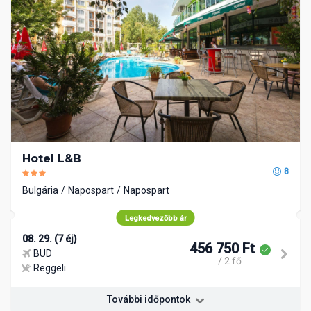
Hotel L&B
8
Bulgária
Napospart
Napospart
Legkedvezőbb ár
08. 29. (7 éj)
456 750 Ft
BUD
/ 2 fő
Reggeli
További időpontok