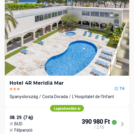
Hotel 4R Meridiá Mar
7.6
Spanyolország
Costa Dorada
L'Hospitalet de l'Infant
Legkedvezőbb ár
08. 29. (7 éj)
390 980 Ft
BUD
/ 2 fő
Félpanzió