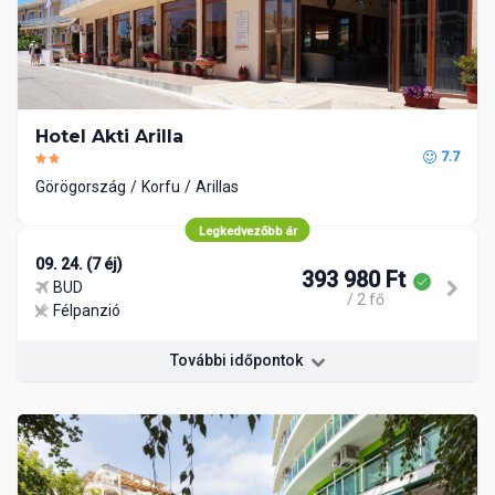
Hotel Akti Arilla
7.7
Görögország
Korfu
Arillas
Legkedvezőbb ár
09. 24. (7 éj)
393 980 Ft
BUD
/ 2 fő
Félpanzió
További időpontok