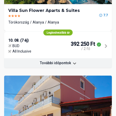
Villa Sun Flower Aparts & Suites
7.7
Törökország
Alanya
Alanya
Legkedvezőbb ár
10. 08. (7 éj)
392 250 Ft
BUD
/ 2 fő
All Inclusive
További időpontok