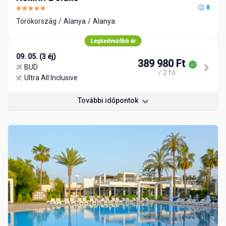
8
Törökország
Alanya
Alanya
Legkedvezőbb ár
09. 05. (3 éj)
389 980 Ft
BUD
/ 2 fő
Ultra All Inclusive
További időpontok