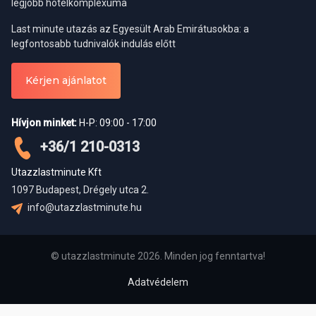
legjobb hotelkomplexuma
Last minute utazás az Egyesült Arab Emirátusokba: a
legfontosabb tudnivalók indulás előtt
Kérjen ajánlatot
Hívjon minket:
H-P: 09:00 - 17:00
+36/1 210-0313
Utazzlastminute Kft
1097 Budapest, Drégely utca 2.
info@utazzlastminute.hu
© utazzlastminute 2026. Minden jog fenntartva!
Adatvédelem