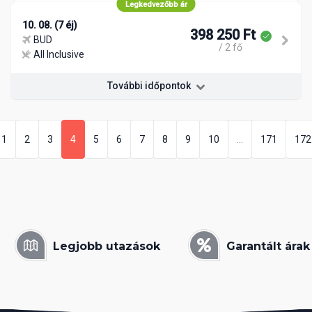
Legkedvezőbb ár
10. 08. (7 éj)
398 250 Ft
BUD
/ 2 fő
All Inclusive
További időpontok
1
2
3
4
5
6
7
8
9
10
...
171
172
Legjobb utazások
Garantált árak