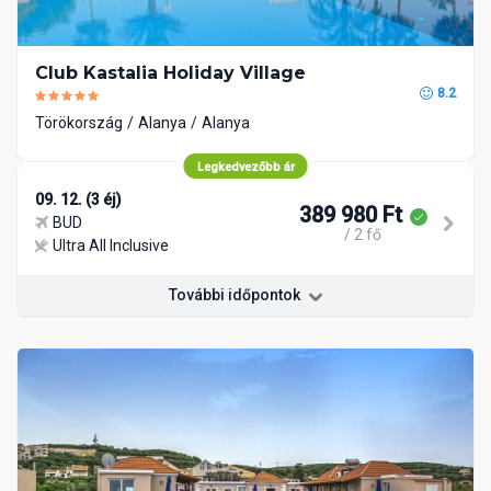
Club Kastalia Holiday Village
8.2
Törökország
Alanya
Alanya
Legkedvezőbb ár
09. 12. (3 éj)
389 980 Ft
BUD
/ 2 fő
Ultra All Inclusive
További időpontok