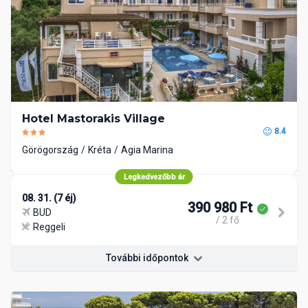
Hotel Mastorakis Village
8.4
Görögország
Kréta
Agia Marina
Legkedvezőbb ár
08. 31. (7 éj)
390 980 Ft
BUD
/ 2 fő
Reggeli
További időpontok