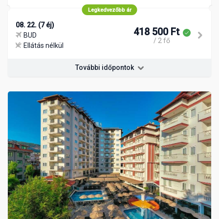
Legkedvezőbb ár
08. 22. (7 éj)
418 500 Ft
BUD
/ 2 fő
Ellátás nélkül
További időpontok