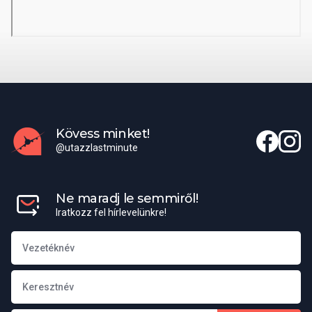
pedig a Spiaggia La Vignaccia strand.
Város
Castelsardo
Útiterv
Közvetlen repülőjárat Budapestről Szardíniá-ra (Alghero) a
Wizzair járatával.
Poggyászinformáció: feladható poggyász max. 20 kg/fő (1 db),
fedélzeti poggyász max. 10 kg/fő (40x30x20 cm).
Kövess minket!
@utazzlastminute
Ne maradj le semmiről!
Iratkozz fel hírlevelünkre!