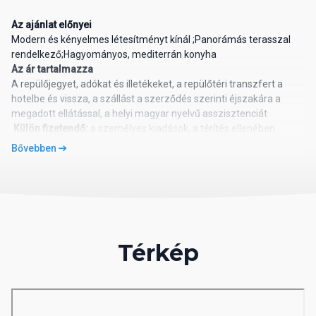
Az ajánlat előnyei
Modern és kényelmes létesítményt kínál ;Panorámás terasszal
rendelkező;Hagyományos, mediterrán konyha
Az ár tartalmazza
A repülőjegyet, adókat és illetékeket, a repülőtéri transzfert a
hotelbe és vissza, a szállást a szerződés szerinti éjszakára a
megadott ellátással, a helyi magyar nyelvű asszisztenciát
Külön fizetendő:
a személyes kiadások, a térítés ellenében
igénybe vehető szolgáltatások, a fakultatív kirándulások díja,
Bővebben
igény szerint köthető útlemondási biztosítás és betegség baleset
és poggyászbiztosítás.
Elhelyezkedés
Castelsardo városrészében található, innen nem csupán helyi
látványosságokat, hanem kitűnő éttermeket is könnyen
elérhetünk. Legközelebbi reptér, Alghero repülőtér, mely 57 km-re
Térkép
található.
Ellátás
A szálláshelyen kontinentális reggelit szolgálnak fel. Ebédre és
vacsorára jellegzetes szardíniai specialitások.
Információ