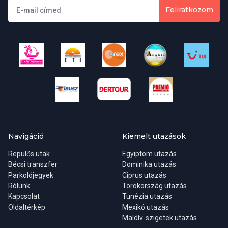
Feliratkozom
Navigáció
Kiemelt utazások
Repülős utak
Egyiptom utazás
Bécsi transzfer
Dominika utazás
Parkolójegyek
Ciprus utazás
Rólunk
Törökország utazás
Kapcsolat
Tunézia utazás
Oldaltérkép
Mexikó utazás
Maldív-szigetek utazás