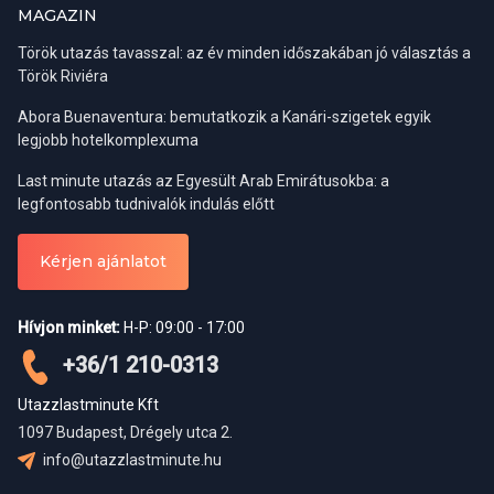
MAGAZIN
Török utazás tavasszal: az év minden időszakában jó választás a
Török Riviéra
Abora Buenaventura: bemutatkozik a Kanári-szigetek egyik
legjobb hotelkomplexuma
Last minute utazás az Egyesült Arab Emirátusokba: a
legfontosabb tudnivalók indulás előtt
Kérjen ajánlatot
Hívjon minket:
H-P: 09:00 - 17:00
+36/1 210-0313
Utazzlastminute Kft
1097 Budapest, Drégely utca 2.
info@utazzlastminute.hu