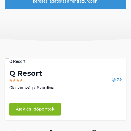
keresési adatokat a fenti szűrőben.
Q Resort
7.9
Olaszország
Szardínia
Árak és időpontok