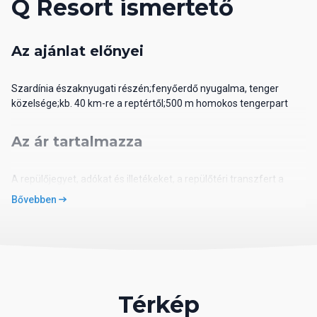
Q Resort ismertető
Az ajánlat előnyei
Szardínia északnyugati részén;fenyőerdő nyugalma, tenger
közelsége;kb. 40 km-re a reptértől;500 m homokos tengerpart
Az ár tartalmazza
A repülőjegyet, adókat és illetékeket, a repülőtéri transzfert a
hotelbe és vissza, a szállást a szerződés szerinti éjszakára a
Bővebben
megadott ellátással, a helyi magyar nyelvű asszisztenciát.
Külön fizetendő: idegenforgalmi adó; a személyes kiadások, a
térítés ellenében igénybe vehető szolgáltatások, a fakultatív
kirándulások díja, igény szerint köthető útlemondási biztosítás és
betegség baleset és poggyászbiztosítás.
Térkép