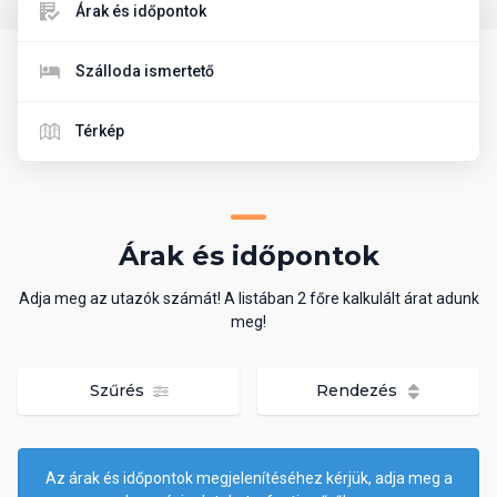
Árak és időpontok
Szálloda ismertető
Térkép
Árak és időpontok
Adja meg az utazók számát! A listában 2 főre kalkulált árat adunk
meg!
Szűrés
Rendezés
Az árak és időpontok megjelenítéséhez kérjük, adja meg a