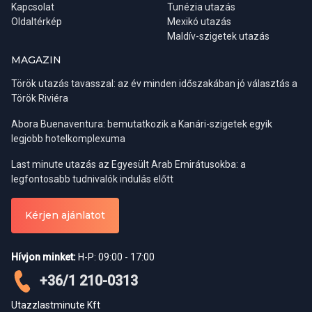
Kapcsolat
Tunézia utazás
Útiterv
Oldaltérkép
Mexikó utazás
Maldív-szigetek utazás
Közvetlen repülőjárat Budapestről Szardíniá-ra (Alghero) a
MAGAZIN
Wizzair járatával.
Poggyászinformáció: feladható poggyász max. 20 kg/fő (1 db),
Török utazás tavasszal: az év minden időszakában jó választás a
fedélzeti poggyász max. 10 kg/fő (40x30x20 cm)
Török Riviéra
Abora Buenaventura: bemutatkozik a Kanári-szigetek egyik
legjobb hotelkomplexuma
Last minute utazás az Egyesült Arab Emirátusokba: a
legfontosabb tudnivalók indulás előtt
Kérjen ajánlatot
Hívjon minket:
H-P: 09:00 - 17:00
+36/1 210-0313
Utazzlastminute Kft