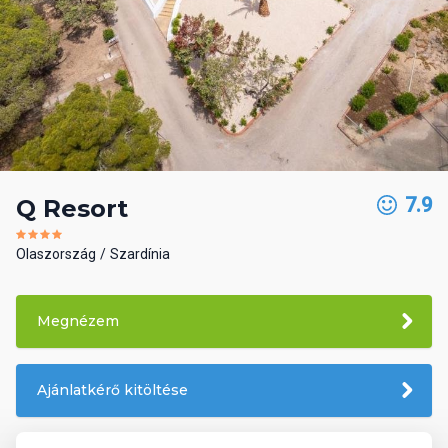
7.9
Q Resort
Olaszország
Szardínia
Megnézem
Ajánlatkérő kitöltése