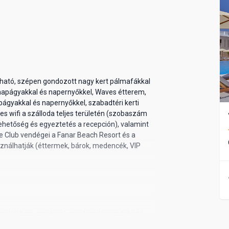
álható, szépen gondozott nagy kert pálmafákkal
 napágyakkal és napernyőkkel, Waves étterem,
ágyakkal és napernyőkkel, szabadtéri kerti
s wifi a szálloda teljes területén (szobaszám
lehetőség és egyeztetés a recepción), valamint
e Club vendégei a Fanar Beach Resort és a
ználhatják (éttermek, bárok, medencék, VIP
szobákban, amelynek mindegyike rendelkezik
-vel, központi légkondícionálással, minibárral