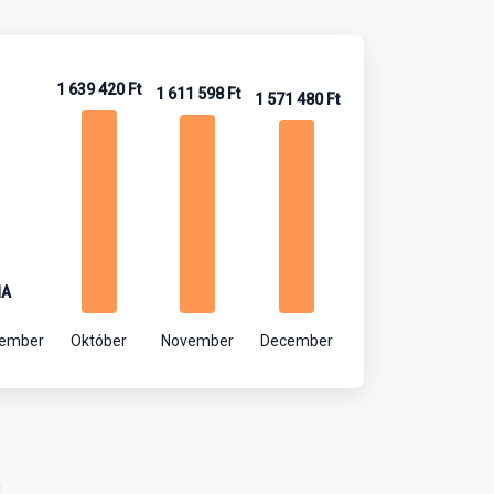
1 639 420 Ft
1 611 598 Ft
1 571 480 Ft
NA
tember
Október
November
December
!