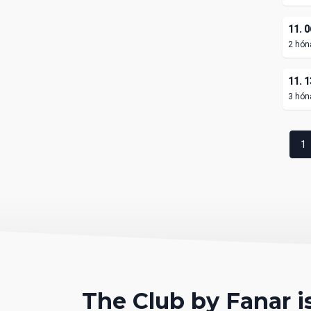
11. 0
2 hón
11. 1
3 hón
1
The Club by Fanar 