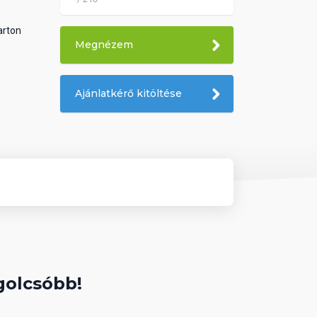
arton
Megnézem
Ajánlatkérő kitöltése
golcsóbb!