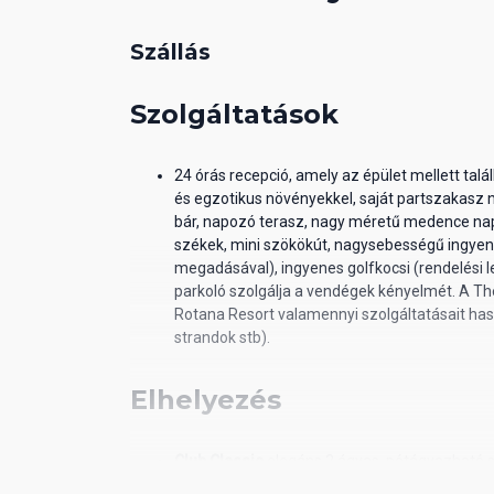
Szállás
Szolgáltatások
24 órás recepció, amely az épület mellett tal
és egzotikus növényekkel, saját partszakasz
bár, napozó terasz, nagy méretű medence nap
székek, mini szökökút, nagysebességű ingyene
megadásával), ingyenes golfkocsi (rendelési 
parkoló szolgálja a vendégek kényelmét. A Th
Rotana Resort valamennyi szolgáltatásait has
strandok stb).
Elhelyezés
Club Classic
elegáns 2 ágyas, pótágyazható 
sík képernyős TV-vel, telefonnal, ingyenes wifi