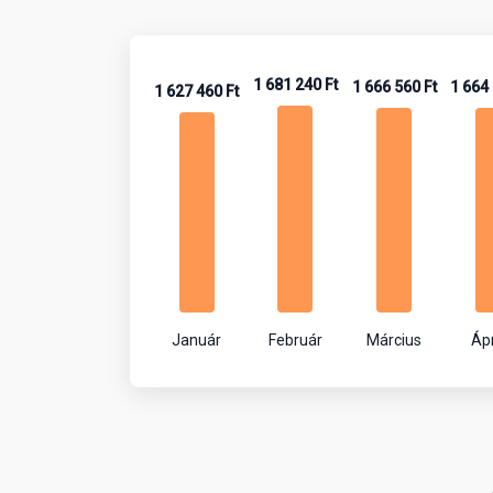
1 681 240 Ft
1 666 560 Ft
1 664 
1 627 460 Ft
Január
Február
Március
Ápr