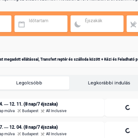
Időtartam
Éjszakák
ást megadott ellátással, Transfert reptér és szálloda között + Kézi és Feladható 
Legolcsóbb
Legkorábbi indulás
4. ― 12. 11. (8 nap/7 éjszaka)
ap múlva
Budapest
All Inclusive
7. ― 12. 04. (8 nap/7 éjszaka)
ap múlva
Budapest
All Inclusive