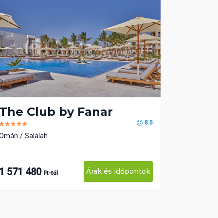
The Club by Fanar
8.5
Omán
Salalah
1 571 480
Árak és időpontok
Ft-tól