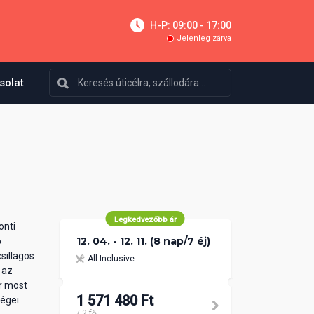
H-P: 09:00 - 17:00
Jelenleg zárva
solat
Legkedvezőbb ár
onti
12. 04. - 12. 11. (8 nap/7 éj)
ó
sillagos
All Inclusive
 az
r most
1 571 480 Ft
dégei
/ 2 fő