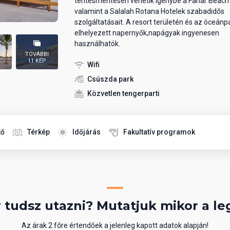
térítésmentesen vehetik igénybe a Fanar Beach
valamint a Salalah Rotana Hotelek szabadidős
szolgáltatásait. A resort területén és az óceánp
elhelyezett napernyők,napágyak ingyenesen
használhatók.
TOVÁBBI
11 KÉP
Wifi
Csúszda park
Közvetlen tengerparti
tő
Térkép
Időjárás
Fakultatív programok
 tudsz utazni? Mutatjuk mikor a le
Az árak 2 főre értendőek a jelenleg kapott adatok alapján!