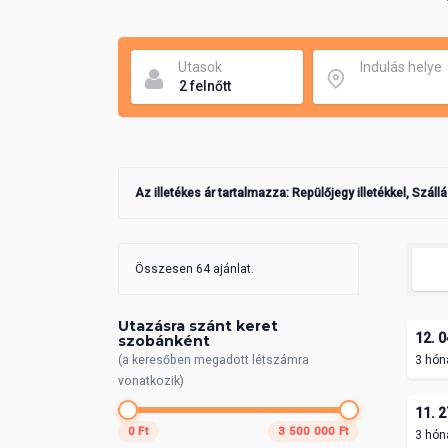
Utasok
Indulás helye
Az illetékes ár tartalmazza: Repülőjegy illetékkel, Száll
Összesen 64 ajánlat.
Utazásra szánt keret
12. 0
szobánként
(a keresőben megadott létszámra
3 hón
vonatkozik)
11. 2
0 Ft
3 500 000 Ft
3 hón