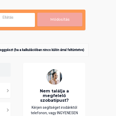
Ellátás
Módosítás
poggyászt (ha a kalkulációban nincs külön árral feltüntetve)
Nem találja a
megfelelő
szobatípust?
Kérjen segítséget irodánktól
telefonon, vagy INGYENESEN