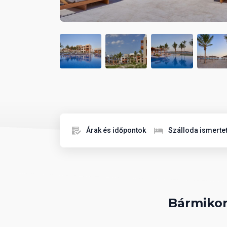
Árak és időpontok
Szálloda ismerte
Bármikor