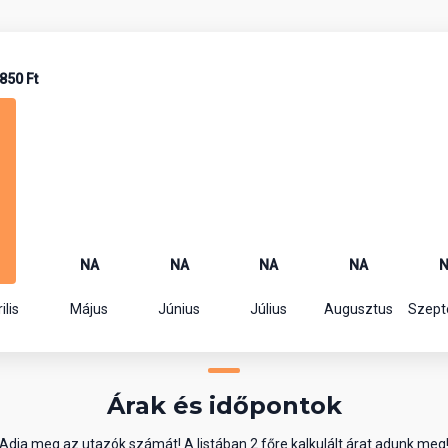
850 Ft
NA
NA
NA
NA
ilis
Május
Június
Július
Augusztus
Szep
Árak és időpontok
Adja meg az utazók számát! A listában 2 főre kalkulált árat adunk meg