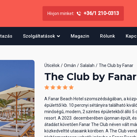
+36/1 210-0313
Hívjon minket:
utazás
Szolgáltatások
Magazin
Rólunk
Kapc
Úticélok
Omán
Salalah
The Club by Fanar
The Club by Fanar
A Fanar Beach Hotel szomszédságában, a közp
épülettől kb. 10 percnyi sétányira található kivál
minőségű, modern, 2 szintes épületekből álló 5 c
resort. A 2023. decemberében újonnan épült, és
átadást követően Fanar The Club néven vált má
közkedveltté utasaink körében. A The Club ven