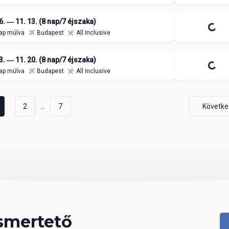
6. ― 11. 13. (8 nap/7 éjszaka)
1 646 800 Ft
/ 2 fő
ap múlva
Budapest
All Inclusive
3. ― 11. 20. (8 nap/7 éjszaka)
1 664 850 Ft
/ 2 fő
ap múlva
Budapest
All Inclusive
...
2
7
Követke
ismertető