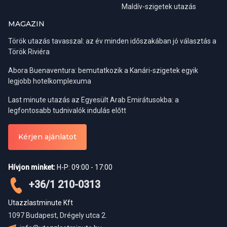
Maldív-szigetek utazás
MAGAZIN
Török utazás tavasszal: az év minden időszakában jó választás a
Török Riviéra
Abora Buenaventura: bemutatkozik a Kanári-szigetek egyik
legjobb hotelkomplexuma
Last minute utazás az Egyesült Arab Emirátusokba: a
legfontosabb tudnivalók indulás előtt
Kérjen ajánlatot
Hívjon minket:
H-P: 09:00 - 17:00
+36/1 210-0313
Utazzlastminute Kft
1097 Budapest, Drégely utca 2.