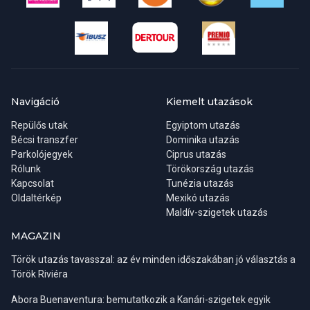
Konzuli hivatal elérhetőségei
Cím:
C/Ángel de Diego Roldán, 21 28016 Madrid,
Spanyolország
Navigáció
Kiemelt utazások
Misszióvezető:
Tóth Katalin
Repülős utak
Egyiptom utazás
Bécsi transzfer
Telefon:
Dominika utazás
Parkolójegyek
Ciprus utazás
Rólunk
Törökország utazás
- Munkaidőn belül +34-91-413-9850, +34-91-413-4137
Kapcsolat
Tunézia utazás
Oldaltérkép
Mexikó utazás
Maldív-szigetek utazás
- Munkaidőn túl, vészhelyzeti, ügyeleti számok
Magyarországról +36-80-36-80-36, külföldről hívható szám
MAGAZIN
+36-80-36-80-36.
Török utazás tavasszal: az év minden időszakában jó választás a
Török Riviéra
E-mail:
consulate.mad@mfa.gov.hu
Abora Buenaventura: bemutatkozik a Kanári-szigetek egyik