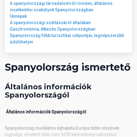
A spanyolországi társadalomról röviden, általános
hajszárítóval. Fürdőköpeny, papucs igényelhető térítés ellenében.
viselkedési szabályok Spanyolországban
Műholdas TV, wifi, széf (fizetős), minibár(fizetős). A szobákhoz
Ünnepek
terasz vagy erkély tartozik.
A spanyolországi szállásokról általában
Gasztronómia, étkezés Spanyolországban
Tengerpart
Spanyolország főbb turisztikai célpontjai, legnépszerűbb
üdülőhelyei
A homokos tengerpart 200 méteren belül található.
Spanyolország ismertető
Város
Jandia
Általános információk
Spanyolországól
Útiterv
Általános információk Spanyolországól
Közvetlen repülőjárat Budapestről Fuerteventurara a Smartwings
légitársaság járatával.
Spanyolország csodálatos éghajlata Európa többi részének
Poggyászinformáció: feladható poggyász max. 23 kg/fő (1 db),
irigysége, emellett több mint 5000 kilométernyi változatos
fedélzeti poggyász max. 8 kg/fő (1 db)