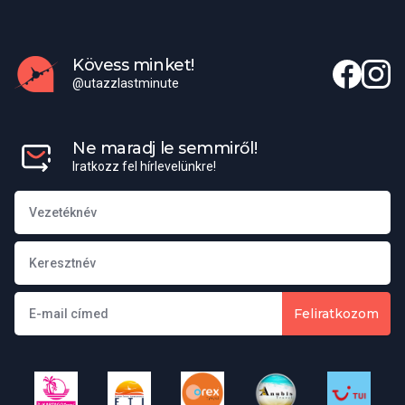
katalánoknak, hogy ez spanyol nyelvjárás. Néhányan olyan erősen
érzik identitásukat, hogy nem tartják magukat spanyolnak.
Spanyolország legtöbb lakosa angolul is beszél.
Kövess minket!
@utazzlastminute
Elérhető külképviseletek
Magyar Nagykövetség elérhetőségei
Ne maradj le semmiről!
Iratkozz fel hírlevelünkre!
Cím:
C/Fortuny 6. Piso 4. 28010 Madrid, Spanyolország
Misszióvezető:
Tóth Katalin
Telefon:
+91 413 70 11, 91 413 70 99
Feliratkozom
E-mail:
mission.mad@mfa.gov.hu
Honlap:
https://madrid.mfa.gov.hu/