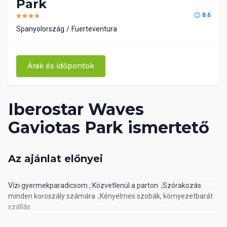
Park
8.6
Spanyolország
Fuerteventura
Árak és időpontok
Iberostar Waves
Gaviotas Park ismertető
Az ajánlat előnyei
Vízi gyermekparadicsom ; Közvetlenül a parton ;Szórakozás
minden koroszály számára ;Kényelmes szobák, környezetbarát
szállás