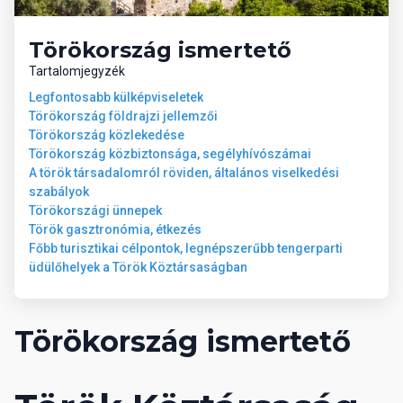
Törökország ismertető
www.arsihotels.com
Tartalomjegyzék
Wellness
Legfontosabb külképviseletek
Törökország földrajzi jellemzői
Törökország közlekedése
● Török fürdő (hamam) € ● Szauna € ● Masszázs €
Törökország közbiztonsága, segélyhívószámai
A török társadalomról röviden, általános viselkedési
Általános információk
szabályok
Törökországi ünnepek
Török gasztronómia, étkezés
Repülőtértől való távolság: 120 km Legközelebbi város: Alanya (2
Főbb turisztikai célpontok, legnépszerűbb tengerparti
km) Tengerpart: homokos-aprókavicsos Tengerparttól való
üdülőhelyek a Török Köztársaságban
távolság: 80 m Utolsó felújítás: 2018 Gyermekkedvezmény: 12.99
Törökország ismertető