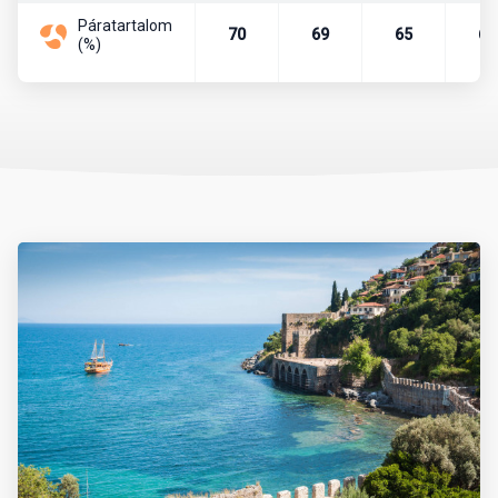
Páratartalom
Pénznem, pénzváltás
70
69
65
67
(%)
Az ország pénzneme a török líra. A líra bankjegyei a következő
címletekben vannak forgalomban: 5, 10, 20, 50, 100, 200. A líra
váltópénze a kurus, melyből 100 egység tesz ki egy lírát. A
készpénzforgalom a következő érméket használja. Kurus esetén
1, 5, 10, 25, 50 értékű, míg líra esetében 1 egységnyi érme van
forgalomban.
Célszerű eurót vagy dollárt még Magyarországról magunkkal
vinni és azt a helyszínen átváltani, de csak hivatalos beváltó
helyeken, azaz hivatalos devizaváltóknál, illetve bankokban.
Nagyvárosokban és a tengerpartokon, népszerű üdülőhelyeken,
turistaközpontokban szinte mindenhol elfogadnak eurót is.
Készpénzt a devizaváltóknál célszerű váltani, mivel ott
kedvezőbb az árfolyam, mint a bankoknál. A bankok délelőtt 9 és
12 óra, délután pedig 13 és 17 óra között tartanak nyitva. A
bevásárlóközpontokban hosszabb nyitvatartással lehet számolni.
Rendszerint minden banknál van bankautomata, amelyből bank-