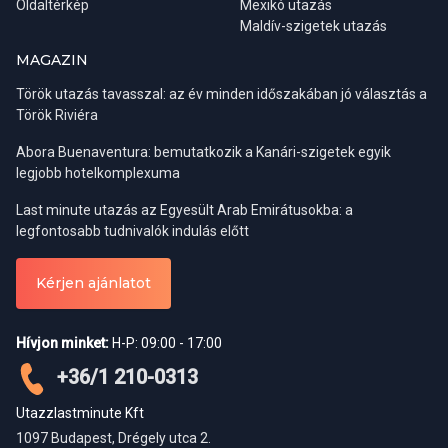
Oldaltérkép
Mexikó utazás
Maldív-szigetek utazás
MAGAZIN
Török utazás tavasszal: az év minden időszakában jó választás a
Török Riviéra
Abora Buenaventura: bemutatkozik a Kanári-szigetek egyik
legjobb hotelkomplexuma
Last minute utazás az Egyesült Arab Emirátusokba: a
Régiók:
Belek, Side, Alanya
legfontosabb tudnivalók indulás előtt
Indulási napok:
kedd, szombat
Ha viszont inkább csak kulturális céllal látogatnánk az országba,
Részvételi díj:
0-6 év ingyenes / 7-12 év 18 € / felnőtt 35 €
Kérjen ajánlatot
akkor a tavaszi időszak a legideálisabb. A téli esőzések ilyenkor
már véget értek, a levegő kellemesen meleg, a táj pedig a
Alanya városnézés este
legszebb. Ősszel már gyakoriak az esőzések a Boszporusz
Hívjon minket:
H-P: 09:00 - 17:00
partján. Amennyiben a keleti, hegyvidéki területekre is kíváncsiak
vagyunk, az utazás ideális ideje május és október közé tehető,
Azoknak ajánljuk ezt a programunkat, akik tengeribetegek vagy
+36/1 210-0313
télen ugyanis ezen a területen gyakoriak a fagyok, illetve a
nem szeretnék feláldozni egy napjukat a város felfedezésével,
havazás miatti útlezárások.
Utazzlastminute Kft
hiszen vétek lenne kihagyni a város látványosságainak
megtekintését. Programunk során felmegyünk az ún. Seyir azaz
1097 Budapest, Drégely utca 2.