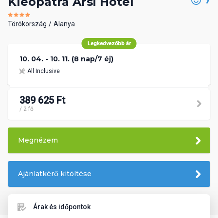
7
Kleopatra Arsi Hotel
Törökország
Alanya
Legkedvezőbb ár
10. 04. - 10. 11. (8 nap/7 éj)
All Inclusive
389 625 Ft
/ 2 fő
Megnézem
Ajánlatkérő kitöltése
Árak és időpontok