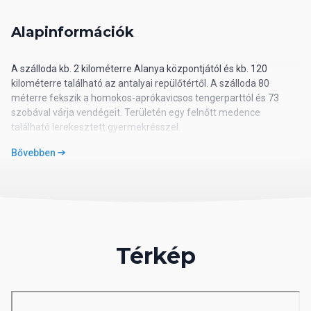
Alapinformációk
A szálloda kb. 2 kilométerre Alanya központjától és kb. 120
kilométerre található az antalyai repülőtértől. A szálloda 80
méterre fekszik a homokos-aprókavicsos tengerparttól és 73
szobával várja vendégeit. Területén egy felnőtt medence
található lerekesztett gyermekrésszel.
Bővebben
Elhelyezkedés
Alanya központjától 2 kilométerre, az antalyai repülőtértől 120
kilométerre található.
Térkép
Ellátás
All inclusive ellátás, amely 7.30-23.00 óra között vehető igénybe
és az alábbi szolgáltatásokat tartalmazza: reggeli, késői reggeli,