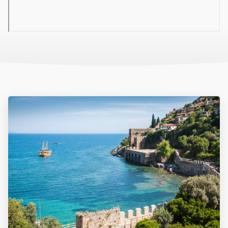
● Standard szoba (20-22 m2 / 1-3 fő részére): egyénileg
szabályozható légkondicionáló, erkély, fürdőszoba, hajszárító,
TV/SAT, telefon, wifi internetkapcsolat
Szolgáltatások
● Wifi internetkapcsolat a szálloda egész területén ● Széf € ●
Napernyők, napágyak a medencéknél ● Napernyők, napágyak a
tengerparton € ● Orvosi ügyelet €
Tengerpart
A szálloda kb. 80 méterre található a homokos-aprókavicsos
tengerparttól. A napernyők, a napozóágyak használata a
medencénél ingyenes és a tengerparton térítés ellenében
vehetőek igénybe. Strandtörülköző nincs. A strandbárból való
fogyasztás térítés ellenében lehetséges.
Weboldal címe