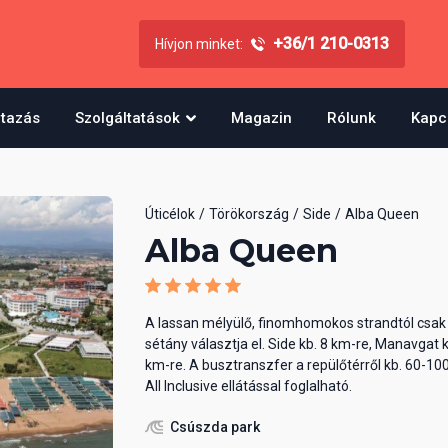
+36/1 210-0313
Hívjon minket:
utazás
Szolgáltatások
Magazin
Rólunk
Kapc
Úticélok
Törökország
Side
Alba Queen
Alba Queen
A lassan mélyülő, finomhomokos strandtól csak 
sétány választja el. Side kb. 8 km-re, Manavgat 
km-re. A busztranszfer a repülőtérről kb. 60-100
All Inclusive ellátással foglalható.
Csúszda park