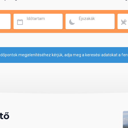
Időtartam
Éjszakák
időpontok megjelenítéséhez kérjük, adja meg a keresési adatokat a fen
tő