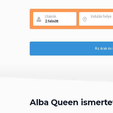
Utasok
Indulás helye
Az árak és 
Alba Queen ismerte