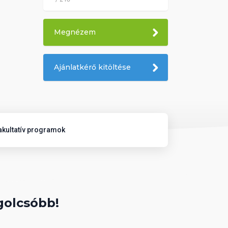
Megnézem
Ajánlatkérő kitöltése
akultatív programok
golcsóbb!