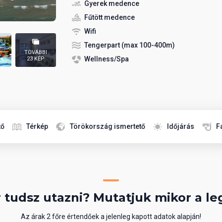
Gyerek medence
Fűtött medence
Wifi
Tengerpart (max 100-400m)
TOVÁBBI
Wellness/Spa
23 KÉP
tő
Térkép
Törökország ismertető
Időjárás
F
 tudsz utazni? Mutatjuk mikor a le
Az árak 2 főre értendőek a jelenleg kapott adatok alapján!