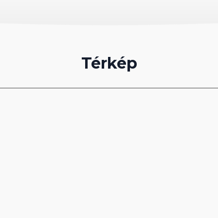
dicionálás (központi, időszakos üzemeltetéssel),
nával, telefon, hajszárító, fürdőszoba, WC és
Térkép
re nézők.