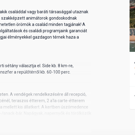
akik családdal vagy baráti társasággal utaznak
ig szakképzett animátorok gondoskodnak
hetetlen örömök a család minden tagjának! A
olgáltatások és családi programjaink garanciát
 tagjai élményekkel gazdagon térnek haza a
i sétány választja el. Side kb. 8 km-re,
nszfer a repülőtérről kb. 60-100 perc.
ten. A vendégek rendelkezésére áll recepció,
cénél, teraszos étterem, 2 a'la carte-étterem
oda mellett kis állatkert. A kertben úszómedence
l-/snack-bár. Napágyak, napernyők és törölközők
génybe. A strandon snack-bár.