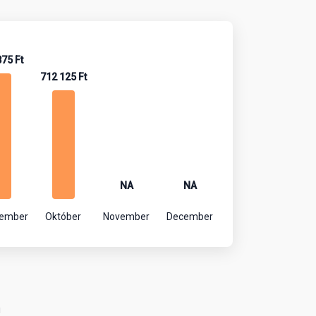
875 Ft
712 125 Ft
NA
NA
tember
Október
November
December
!