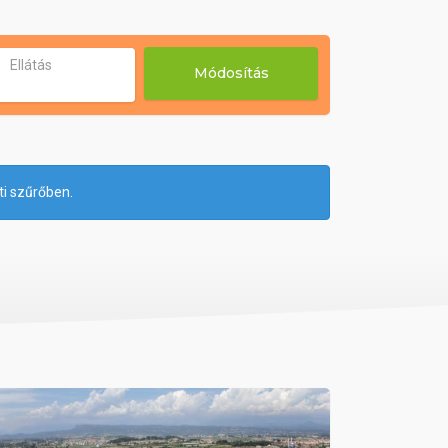
Ellátás
Módosítás
ti szűrőben.