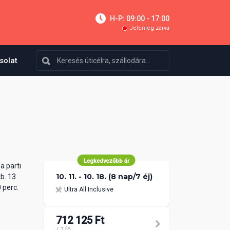
H-P: 09:00 - 17:00
Jelenleg zárva
solat
Legkedvezőbb ár
a parti
10. 11. - 10. 18. (8 nap/7 éj)
kb. 13
 perc.
Ultra All Inclusive
712 125 Ft
/ 2 fő