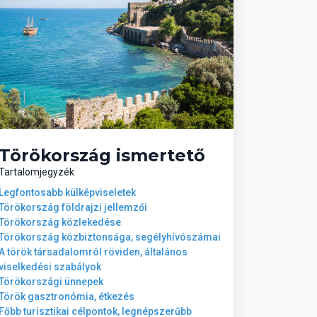
Törökország ismertető
Tartalomjegyzék
Legfontosabb külképviseletek
Törökország földrajzi jellemzői
Törökország közlekedése
Törökország közbiztonsága, segélyhívószámai
A török társadalomról röviden, általános
viselkedési szabályok
Törökországi ünnepek
Török gasztronómia, étkezés
Főbb turisztikai célpontok, legnépszerűbb