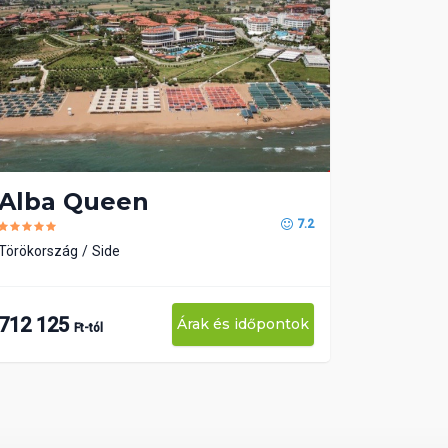
Alba Queen
7.2
Törökország
Side
712 125
Árak és időpontok
Ft-tól