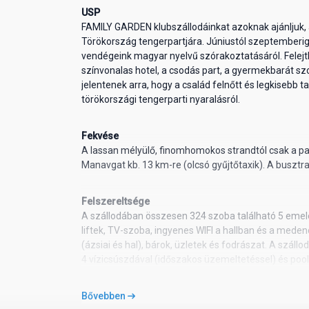
USP
FAMILY GARDEN klubszállodáinkat azoknak ajánljuk, 
Törökország tengerpartjára. Júniustól szeptember
vendégeink magyar nyelvű szórakoztatásáról. Felejt
színvonalas hotel, a csodás part, a gyermekbarát sz
jelentenek arra, hogy a család felnőtt és legkisebb
törökországi tengerparti nyaralásról.
Fekvése
A lassan mélyülő, finomhomokos strandtól csak a part
Manavgat kb. 13 km-re (olcsó gyűjtőtaxik). A busztra
Felszereltsége
A szállodában összesen 324 szoba található 5 emele
liftek, TV-szoba, ingyenes WIFI a hallban és a meden
(ázsiai és hal), bárok, üzletek és fodrászat. A száll
4 vízicsúszdával (időszakos üzemeltetéssel) és poo
a medencénél és a strandon is ingyenesen vehetők i
Bővebben