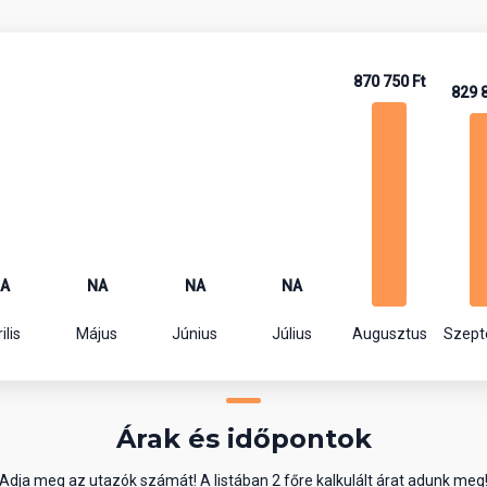
870 750 Ft
829 
A
NA
NA
NA
ilis
Május
Június
Július
Augusztus
Szep
Árak és időpontok
Adja meg az utazók számát! A listában 2 főre kalkulált árat adunk meg