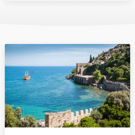
Az ország pénzneme a török líra. A líra bankjegyei a következő
címletekben vannak forgalomban: 5, 10, 20, 50, 100, 200. A líra
váltópénze a kurus, melyből 100 egység tesz ki egy lírát. A
készpénzforgalom a következő érméket használja. Kurus esetén
1, 5, 10, 25, 50 értékű, míg líra esetében 1 egységnyi érme van
forgalomban.
Célszerű eurót vagy dollárt még Magyarországról magunkkal
vinni és azt a helyszínen átváltani, de csak hivatalos beváltó
helyeken, azaz hivatalos devizaváltóknál, illetve bankokban.
Nagyvárosokban és a tengerpartokon, népszerű üdülőhelyeken,
turistaközpontokban szinte mindenhol elfogadnak eurót is.
Készpénzt a devizaváltóknál célszerű váltani, mivel ott
kedvezőbb az árfolyam, mint a bankoknál. A bankok délelőtt 9 és
12 óra, délután pedig 13 és 17 óra között tartanak nyitva. A
bevásárlóközpontokban hosszabb nyitvatartással lehet számolni.
Rendszerint minden banknál van bankautomata, amelyből bank-
vagy hitelkártyával bármikor tudunk pénzt felvenni.
Rengeteg helyen elfogadják a bankkártyákat is, legyen szó