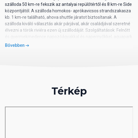
szálloda 50 km-re fekszik az antalyai repülőtértől és 8 km-re Side
központjától. A szálloda homokos- aprókavicsos strandszakasza
kb. 1 km-re található, ahova shuttle járatot biztosítanak. A
szálloda kiváló választás akár párjával, akár családjával szeretné
élvezni a török riviéra ezen új szállodáját. Szolgáltatások: Felnőtt
és gyermekmedence napozóágyakkal és napernyőkkel, aquapark
7 csúszdával, beltéri felnőtt és gyermekmedence, nappali és esti
Bővebben
animációs programok, tematikus estek, előzene bizonyos
napokon, disco, miniklub (4-12 éveseknek), maxiklub (13-17
éveseknek), játszótér, minimozi, fitneszterem, török fürdő,
szauna, asztalitenisz, strandröplabda, darts, Wifi elérhetőség. A
strandon napozóágyak, napernyők és strandtörölközők
ingyenesen vehetők igénybe. Térítés ellenében: Spa részleg
Térkép
kezelései, masszázs, szépségszalon, üzletek, internetkávézó,
billiárd, játékszoba, mosoda, orvosi szolgálat, vízi sportok a
strandon. Elhelyezés: A 397 modern és kényelmes szoba
mindegyike egyénileg szabályozható légkondicionálóval, LCD TV-
vel, telefonnal, széffel, minibárral, hajszárítóval és erkéllyel
felszerelt. A standard szobák 26 nm-esek, max. 2 fő részére
foglalhatók. A superior szobák 31 nm-esek, max. 3 felnőtt és 1
gyermek részére foglalhatók. A superior családi szobák 33 nm-