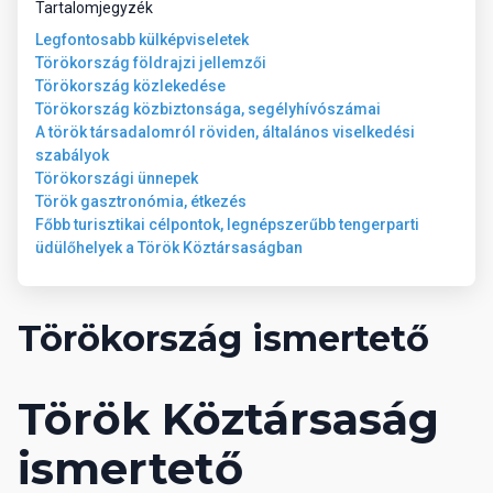
Tartalomjegyzék
Legfontosabb külképviseletek
Törökország földrajzi jellemzői
Törökország közlekedése
Törökország közbiztonsága, segélyhívószámai
A török társadalomról röviden, általános viselkedési
szabályok
Törökországi ünnepek
Török gasztronómia, étkezés
Főbb turisztikai célpontok, legnépszerűbb tengerparti
üdülőhelyek a Török Köztársaságban
Törökország ismertető
Török Köztársaság
ismertető