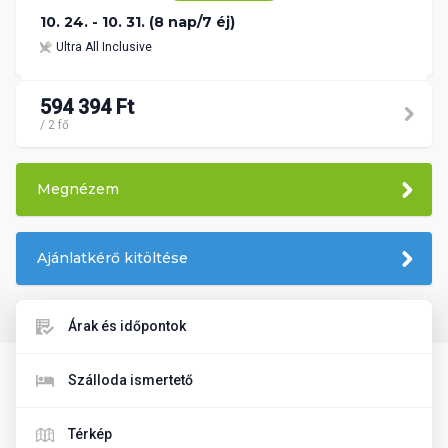
10. 24. - 10. 31. (8 nap/7 éj)
Ultra All Inclusive
594 394 Ft
/ 2 fő
Megnézem
Ajánlatkérő kitöltése
Árak és időpontok
Szálloda ismertető
Térkép