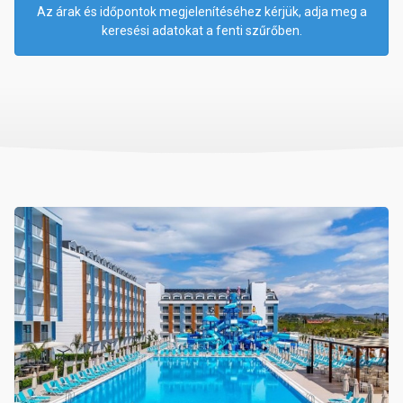
Az árak és időpontok megjelenítéséhez kérjük, adja meg a
keresési adatokat a fenti szűrőben.