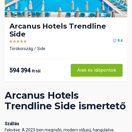
Arcanus Hotels Trendline
Side
8.4
Törökország
Side
594 394
Árak és időpontok
Ft-tól
Arcanus Hotels
Trendline Side ismertető
Szállás
Fekvése: A 2023-ben megnyíló, modern stílusú, hangulatos